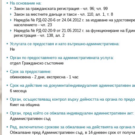
На основание на:
Закон за гражданската регистрация - чл. 96; чл. 99
Закон за местните данъци и такси - чл. 110, ал. 1, т. 8
Наредба № РД-02-20-6 от 24.04.2012 г. за издаване на удостовер
населението - чл. 23
Наредба № РД-02-20-9 от 21.05.2012 г. за функциониране на Еди
регистрация - чл. 138, ал. 2
Услугата се предоставя и като вътрешно-административна:
Не
Орган по предоставянето на административната услуга:
отдел Гражданско състояние
Срок за предоставяне:
обикновена - 2 дни, експресна - 1 час
Срок на действие на документа/индивидуалния административен ак
6 месеца
Орган, осъществяващ контрол върху дейността на органа по предо
Кмет на община
Орган, пред който се обжалва индивидуален административен акт:
Административен съд
Ред, включително срокове за обжалване на действията на органа п
Обжалване пред Административен съд, в 14-дневен срок от получа