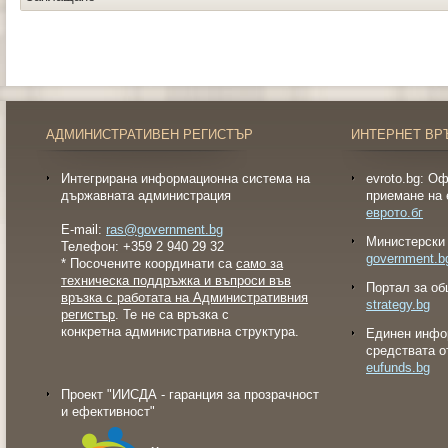
АДМИНИСТРАТИВЕН РЕГИСТЪР
ИНТЕРНЕТ ВР
Интегрирана информационна система на
evroto.bg: О
държавната администрация
приемане на 
еврото.бг
E-mail:
ras@government.bg
Министерски 
Телефон: +359 2 940 29 32
government.b
* Посочените координати са
само за
техническа поддръжка и въпроси във
Портал за об
връзка с работата на Административния
strategy.bg
регистър
. Те не са връзка с
конкретна административна структура.
Eдинен инфо
средствата о
eufunds.bg
Проект "ИИСДА - гаранция за прозрачност
и ефективност"