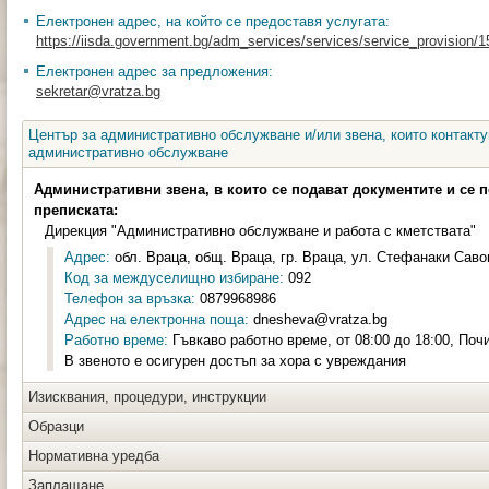
Електронен адрес, на който се предоставя услугата:
https://iisda.government.bg/adm_services/services/service_provision/
Електронен адрес за предложения:
sekretar@vratza.bg
Център за административно обслужване и/или звена, които контакту
административно обслужване
Административни звена, в които се подават документите и се 
преписката:
Дирекция "Административно обслужване и работа с кметствата"
Адрес:
обл. Враца, общ. Враца, гр. Враца, ул. Стефанаки Савов
Код за междуселищно избиране:
092
Телефон за връзка:
0879968986
Адрес на електронна поща:
dnesheva@vratza.bg
Работно време:
Гъвкаво работно време, от 08:00 до 18:00, Почи
В звеното е осигурен достъп за хора с увреждания
Изисквания, процедури, инструкции
Образци
Нормативна уредба
Заплащане