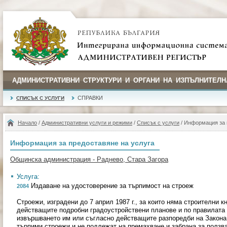
АДМИНИСТРАТИВНИ СТРУКТУРИ И ОРГАНИ НА ИЗПЪЛНИТЕЛН
СПРАВКИ
СПИСЪК С УСЛУГИ
Начало
/
Административни услуги и режими
/
Списък с услуги
/ Информация за 
Информация за предоставяне на услуга
Общинска администрация - Раднево, Стара Загора
Услуга:
Издаване на удостоверение за търпимост на строеж
2084
Строежи, изградени до 7 април 1987 г., за които няма строителни к
действащите подробни градоустройствени планове и по правилата 
извършването им или съгласно действащите разпоредби на Закона 
търпими строежи и не подлежат на премахване и забрана за ползв