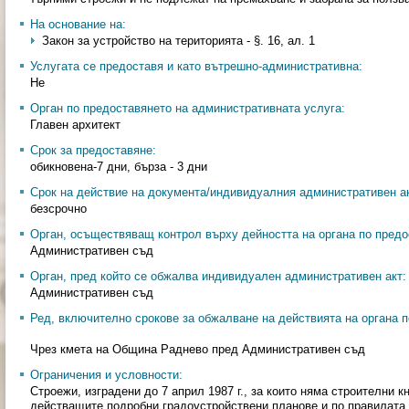
На основание на:
Закон за устройство на територията - §. 16, ал. 1
Услугата се предоставя и като вътрешно-административна:
Не
Орган по предоставянето на административната услуга:
Главен архитект
Срок за предоставяне:
обикновена-7 дни, бърза - 3 дни
Срок на действие на документа/индивидуалния административен ак
безсрочно
Орган, осъществяващ контрол върху дейността на органа по предо
Административен съд
Орган, пред който се обжалва индивидуален административен акт:
Административен съд
Ред, включително срокове за обжалване на действията на органа п
Чрез кмета на Община Раднево пред Административен съд
Ограничения и условности:
Строежи, изградени до 7 април 1987 г., за които няма строителни к
действащите подробни градоустройствени планове и по правилата 