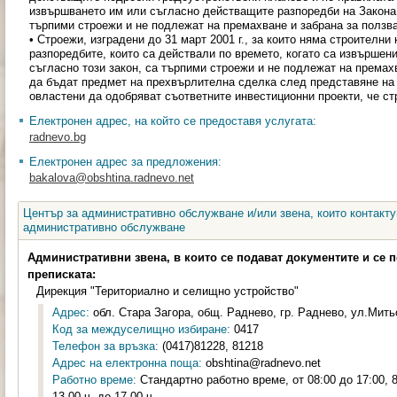
извършването им или съгласно действащите разпоредби на Закона 
търпими строежи и не подлежат на премахване и забрана за ползв
• Строежи, изградени до 31 март 2001 г., за които няма строителни
разпоредбите, които са действали по времето, когато са извършен
съгласно този закон, са търпими строежи и не подлежат на премах
да бъдат предмет на прехвърлителна сделка след представяне на 
овластени да одобряват съответните инвестиционни проекти, че ст
Електронен адрес, на който се предоставя услугата:
radnevo.bg
Електронен адрес за предложения:
bakalova@obshtina.radnevo.net
Център за административно обслужване и/или звена, които контакту
административно обслужване
Административни звена, в които се подават документите и се 
преписката:
Дирекция "Териториално и селищно устройство"
Адрес:
обл. Стара Загора, общ. Раднево, гр. Раднево, ул.Митьо
Код за междуселищно избиране:
0417
Телефон за връзка:
(0417)81228, 81218
Адрес на електронна поща:
obshtina@radnevo.net
Работно време:
Стандартно работно време, от 08:00 до 17:00, 8.
13.00 ч. до 17.00 ч.