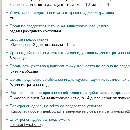
Закон за местните данъци и такси - чл. 110, ал. 1, т. 4
Услугата се предоставя и като вътрешно-административна:
Не
Орган по предоставянето на административната услуга:
отдел Гражданско състояние
Срок за предоставяне:
обикновена - 2 дни, експресна - 1 час
Срок на действие на документа/индивидуалния административен ак
6 месеца
Орган, осъществяващ контрол върху дейността на органа по предо
Кмет на община
Орган, пред който се обжалва индивидуален административен акт:
Административен съд
Ред, включително срокове за обжалване на действията на органа п
Обжалване пред Административен съд, в 14-дневен срок от получа
Електронен адрес, на който се предоставя услугата:
https://iisda.government.bg/adm_services/services/service_provision/
Електронен адрес за предложения:
sekretar@vratza.bg