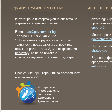
АДМИНИСТРАТИВЕН РЕГИСТЪР
ИНТЕРНЕТ ВР
Интегрирана информационна система на
evroto.bg: О
държавната администрация
приемане на 
еврото.бг
E-mail:
ras@government.bg
Министерски 
Телефон: +359 2 940 29 32
government.b
* Посочените координати са
само за
техническа поддръжка и въпроси във
Портал за об
връзка с работата на Административния
strategy.bg
регистър
. Те не са връзка с
конкретна административна структура.
Eдинен инфо
средствата о
eufunds.bg
Проект "ИИСДА - гаранция за прозрачност
и ефективност"