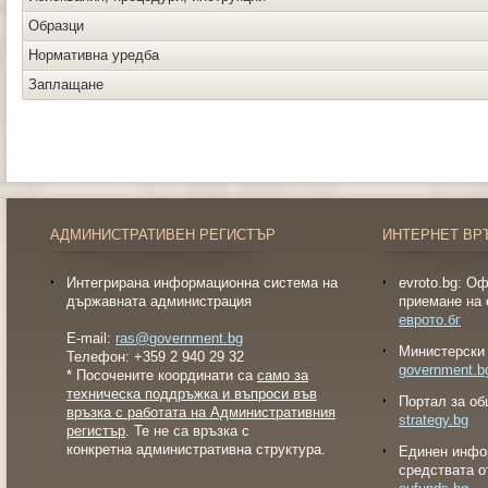
Образци
Нормативна уредба
Заплащане
АДМИНИСТРАТИВЕН РЕГИСТЪР
ИНТЕРНЕТ ВР
Интегрирана информационна система на
evroto.bg: О
държавната администрация
приемане на 
еврото.бг
E-mail:
ras@government.bg
Министерски 
Телефон: +359 2 940 29 32
government.b
* Посочените координати са
само за
техническа поддръжка и въпроси във
Портал за об
връзка с работата на Административния
strategy.bg
регистър
. Те не са връзка с
конкретна административна структура.
Eдинен инфо
средствата о