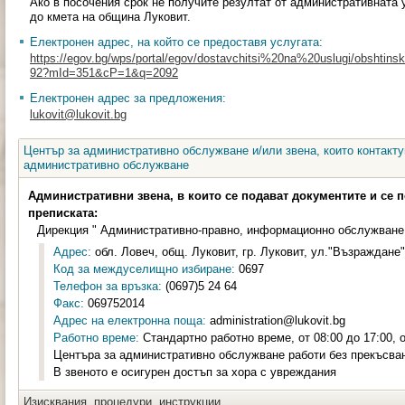
Ако в посочения срок не получите резултат от административната 
до кмета на община Луковит.
Електронен адрес, на който се предоставя услугата:
https://egov.bg/wps/portal/egov/dostavchitsi%20na%20uslugi/obshtinski
92?mId=351&cP=1&q=2092
Електронен адрес за предложения:
lukovit@lukovit.bg
Център за административно обслужване и/или звена, които контакту
административно обслужване
Административни звена, в които се подават документите и се 
преписката:
Дирекция " Административно-правно, информационно обслужване
Адрес:
обл. Ловеч, общ. Луковит, гр. Луковит, ул."Възраждане"
Код за междуселищно избиране:
0697
Телефон за връзка:
(0697)5 24 64
Факс:
069752014
Адрес на електронна поща:
administration@lukovit.bg
Работно време:
Стандартно работно време, от 08:00 до 17:00, о
Центъра за административно обслужване работи без прекъсва
В звеното е осигурен достъп за хора с увреждания
Изисквания, процедури, инструкции