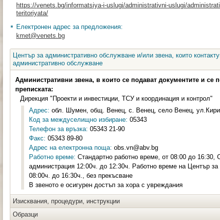
https://venets.bg/informatsiya-i-uslugi/administrativni-uslugi/administrat
teritoriyata/
Електронен адрес за предложения:
kmet@venets.bg
Център за административно обслужване и/или звена, които контакту
административно обслужване
Административни звена, в които се подават документите и се 
преписката:
Дирекция "Проекти и инвестиции, ТСУ и координация и контрол"
Адрес:
обл. Шумен, общ. Венец, с. Венец, село Венец, ул.Кири
Код за междуселищно избиране:
05343
Телефон за връзка:
05343 21-90
Факс:
05343 89-80
Адрес на електронна поща:
obs.vn@abv.bg
Работно време:
Стандартно работно време, от 08:00 до 16:30,
администрация 12:00ч. до 12:30ч. Работно време на Център з
08:00ч. до 16:30ч., без прекъсване
В звеното е осигурен достъп за хора с увреждания
Изисквания, процедури, инструкции
Образци