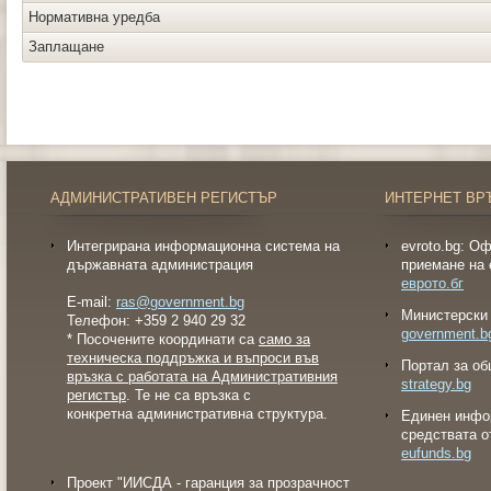
Нормативна уредба
Заплащане
АДМИНИСТРАТИВЕН РЕГИСТЪР
ИНТЕРНЕТ ВР
Интегрирана информационна система на
evroto.bg: О
държавната администрация
приемане на 
еврото.бг
E-mail:
ras@government.bg
Министерски 
Телефон: +359 2 940 29 32
government.b
* Посочените координати са
само за
техническа поддръжка и въпроси във
Портал за об
връзка с работата на Административния
strategy.bg
регистър
. Те не са връзка с
конкретна административна структура.
Eдинен инфо
средствата о
eufunds.bg
Проект "ИИСДА - гаранция за прозрачност