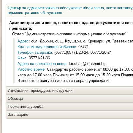
Център за административно обслужване и/или звена, които контакту
административно обслужване
Административни звена, в които се подават документите и се 
преписката:
Отдел "Административно-правно информационно обслужване"
Адрес:
обл. Добрич, общ. Крушари, с. Крушари, ул. "девети сеп
Код за междуселищно избиране:
05771
Телефон за връзка:
(05771)05771/20-24, 05771/20-24
Факс:
05771/21-36
Адрес на електронна поща:
krushari@krushari.bg
Работно време:
Стандартно работно време, от 08:00 до 17:00, о
часа до 17.00 часа Почивка: от 15.00 часа до 15.20 часа Почив
В звеното е осигурен достъп за хора с увреждания
Изисквания, процедури, инструкции
Образци
Нормативна уредба
Заплащане