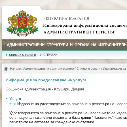
АДМИНИСТРАТИВНИ СТРУКТУРИ И ОРГАНИ НА ИЗПЪЛНИТЕЛН
СПРАВКИ
СПИСЪК С УСЛУГИ
Начало
/
Административни услуги и режими
/
Списък с услуги
/ Информация за 
Информация за предоставяне на услуга
Общинска администрация - Крушари, Добрич
Услуга:
Издаване на удостоверение за вписване в регистъра на насел
2138
Удостоверенията за вписване в регистъра на населението се изда
се в националната и/или локалната база данни "Население" като м
регистрите на актовете за гражданско състояние.