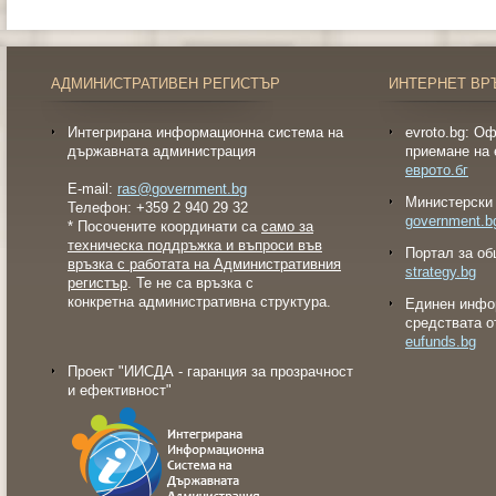
АДМИНИСТРАТИВЕН РЕГИСТЪР
ИНТЕРНЕТ ВР
Интегрирана информационна система на
evroto.bg: О
държавната администрация
приемане на 
еврото.бг
E-mail:
ras@government.bg
Министерски 
Телефон: +359 2 940 29 32
government.b
* Посочените координати са
само за
техническа поддръжка и въпроси във
Портал за об
връзка с работата на Административния
strategy.bg
регистър
. Те не са връзка с
конкретна административна структура.
Eдинен инфо
средствата о
eufunds.bg
Проект "ИИСДА - гаранция за прозрачност
и ефективност"