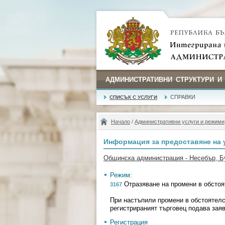
АДМИНИСТРАТИВНИ СТРУКТУРИ И
СПРАВКИ
СПИСЪК С УСЛУГИ
Начало
/
Административни услуги и режими
Информация за предоставяне на 
Общинска администрация - Несебър, Б
Режим:
Отразяване на промени в обстоя
3167
При настъпили промени в обстоятелс
регистрираният търговец подава заяв
Регистрация