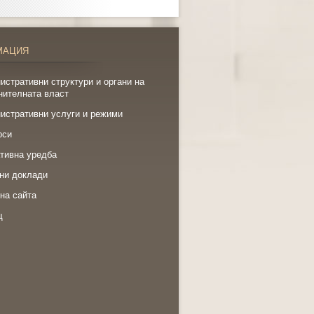
МАЦИЯ
истративни структури и органи на
нителната власт
истративни услуги и режими
рси
тивна уредба
ни доклади
на сайта
щ