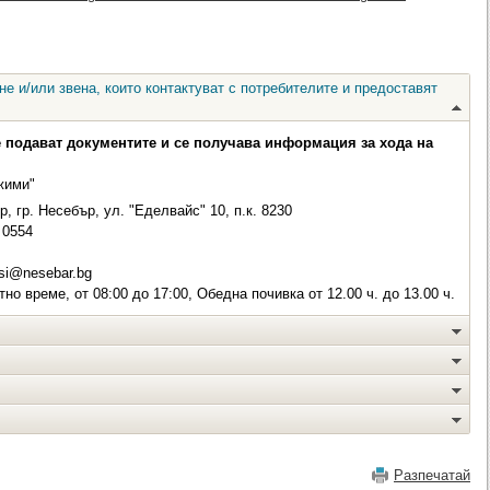
е и/или звена, които контактуват с потребителите и предоставят
е подават документите и се получава информация за хода на
жими"
, гр. Несебър, ул. "Еделвайс" 10, п.к. 8230
0554
si@nesebar.bg
о време, от 08:00 до 17:00, Обедна почивка от 12.00 ч. до 13.00 ч.
Разпечатай