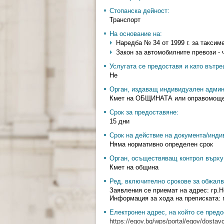
Стопанска дейност:
Транспорт
На основание на:
Наредба № 34 от 1999 г. за таксиме
Закон за автомобилните превози - ч
Услугата се предоставя и като вътр
Не
Орган, издаващ индивидуален админ
Кмет на ОБЩИНАТА или оправомощен
Срок за предоставяне:
15 дни
Срок на действие на документа/инди
Няма нормативно определен срок
Орган, осъществяващ контрол върху 
Кмет на община
Ред, включително срокове за обжалв
Заявления се приемат на адрес: гр.Н
Информация за хода на преписката: г
Електронен адрес, на който се предо
https://egov.bg/wps/portal/egov/dostavc