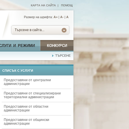
КАРТА НА САЙТА
|
ПОМОЩ
Размер на шрифта:
А+
|
A-
|
A
Търсене в сайта...
СЛУГИ И РЕЖИМИ
КОНКУРСИ
ТЪРСЕНЕ
СПИСЪК С УСЛУГИ
Предоставяни от централни
администрации
Предоставяни от специализирани
териториални администрации
Предоставяни от областни
администрации
Предоставяни от общински
администрации