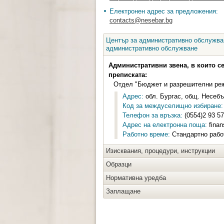
Електронен адрес за предложения:
contacts@nesebar.bg
Център за административно обслужван
административно обслужване
Административни звена, в които с
преписката:
Отдел "Бюджет и разрешителни ре
Адрес:
обл. Бургас, общ. Несебър
Код за междуселищно избиране:
Телефон за връзка:
(0554)2 93 57
Адрес на електронна поща:
finan
Работно време:
Стандартно работн
Изисквания, процедури, инструкции
Образци
Нормативна уредба
Заплащане