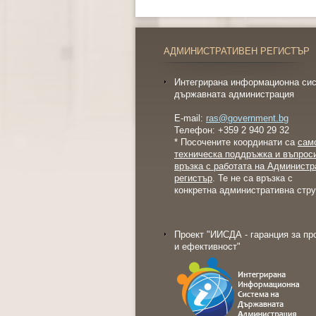
АДМИНИСТРАТИВЕН РЕГИСТЪР
Интегрирана информационна сис
държавната администрация
E-mail:
ras@government.bg
Телефон: +359 2 940 29 32
* Посочените координати са
сам
техническа поддръжка и въпрос
връзка с работата на Администр
регистър
. Те не са връзка с
конкретна административна стру
Проект "ИИСДА - гаранция за пр
и ефективност"