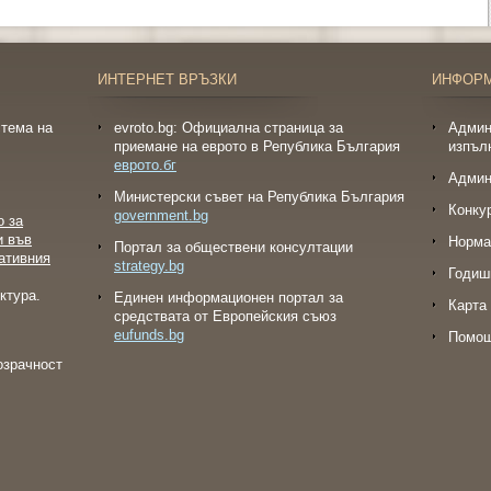
ИНТЕРНЕТ ВРЪЗКИ
ИНФОР
тема на
evroto.bg: Официална страница за
Админ
приемане на еврото в Република България
изпъл
еврото.бг
Админ
Министерски съвет на Република България
Конку
government.bg
о за
и във
Норма
Портал за обществени консултации
ативния
strategy.bg
Годиш
ктура.
Eдинен информационен портал за
Карта 
средствата от Европейския съюз
eufunds.bg
Помо
озрачност