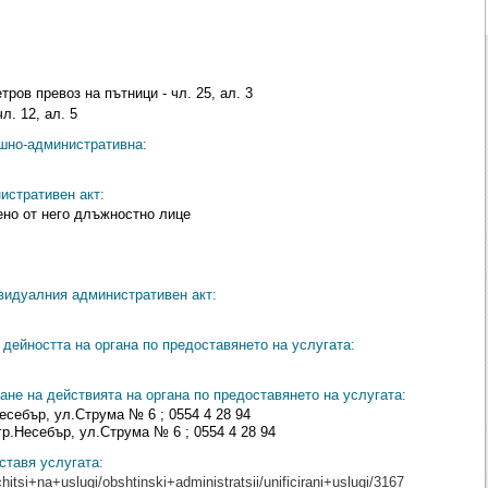
тров превоз на пътници - чл. 25, ал. 3
л. 12, ал. 5
ешно-административна:
истративен акт:
о от него длъжностно лице
видуалния административен акт:
дейността на органа по предоставянето на услугата:
ане на действията на органа по предоставянето на услугата:
есебър, ул.Струма № 6 ; 0554 4 28 94
р.Несебър, ул.Струма № 6 ; 0554 4 28 94
ставя услугата:
hitsi+na+uslugi/obshtinski+administratsii/unificirani+uslugi/3167