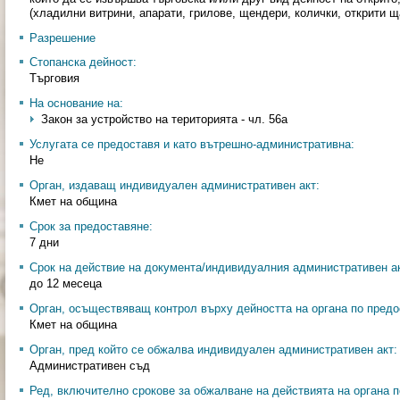
(хладилни витрини, апарати, грилове, щендери, колички, открити щ
Разрешение
Стопанска дейност:
Търговия
На основание на:
Закон за устройство на територията - чл. 56а
Услугата се предоставя и като вътрешно-административна:
Не
Орган, издаващ индивидуален административен акт:
Кмет на община
Срок за предоставяне:
7 дни
Срок на действие на документа/индивидуалния административен ак
до 12 месеца
Орган, осъществяващ контрол върху дейността на органа по предо
Кмет на община
Орган, пред който се обжалва индивидуален административен акт:
Административен съд
Ред, включително срокове за обжалване на действията на органа п