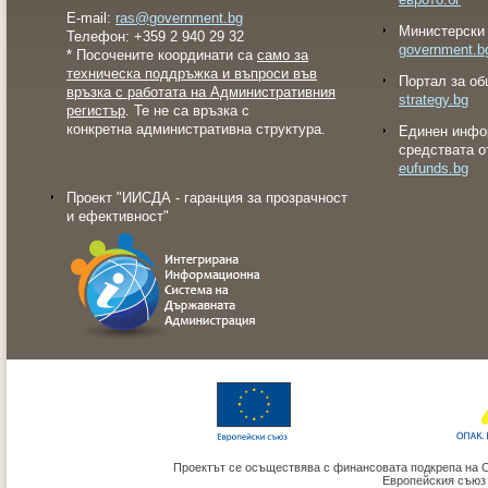
E-mail:
ras@government.bg
Министерски 
Телефон: +359 2 940 29 32
government.b
* Посочените координати са
само за
техническа поддръжка и въпроси във
Портал за об
връзка с работата на Административния
strategy.bg
регистър
. Те не са връзка с
конкретна административна структура.
Eдинен инфо
средствата о
eufunds.bg
Проект "ИИСДА - гаранция за прозрачност
и ефективност"
Проектът се осъществява с финансовата подкрепа на 
Европейския съюз