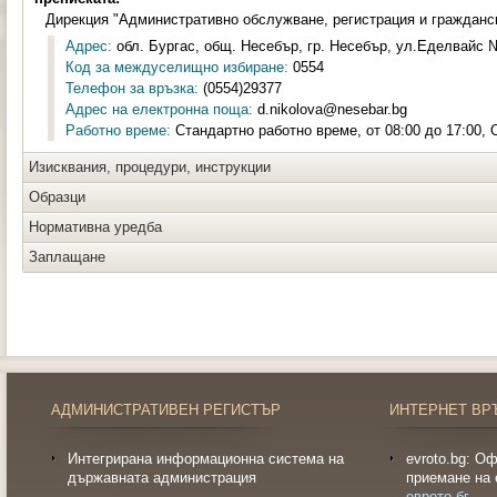
Дирекция "Административно обслужване, регистрация и гражданс
Адрес:
обл. Бургас, общ. Несебър, гр. Несебър, ул.Еделвайс №
Код за междуселищно избиране:
0554
Телефон за връзка:
(0554)29377
Адрес на електронна поща:
d.nikolova@nesebar.bg
Работно време:
Стандартно работно време, от 08:00 до 17:00, О
Изисквания, процедури, инструкции
Образци
Нормативна уредба
Заплащане
АДМИНИСТРАТИВЕН РЕГИСТЪР
ИНТЕРНЕТ ВР
Интегрирана информационна система на
evroto.bg: О
държавната администрация
приемане на 
еврото.бг