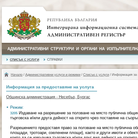
АДМИНИСТРАТИВНИ СТРУКТУРИ И ОРГАНИ НА ИЗПЪЛНИТЕЛН
СПРАВКИ
СПИСЪК С УСЛУГИ
Начало
/
Административни услуги и режими
/
Списък с услуги
/ Информация за 
Информация за предоставяне на услуга
Общинска администрация - Несебър, Бургас
Режим:
Издаване на разрешение за ползване на място публична общин
3205
търговска и/или друга дейност на открито чрез поставяне на съор
Разрешението предоставя право за ползване на място публична об
площади, тротоари, озеленени площи), както и други имоти и обек
които да се извършва търговска и/или друг вид дейност на открит