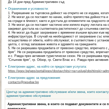
До 14 дни пред Административен съд
Ограничения и условности:
1. Разрешение за търговска дейност на открито не се издава, кога
2. Не могат да се поставят по начин, който препятства дейността и
на сгради в близост, както и достъпа до елементите на градското 
3. Не могат да се поставят частично или изпяло върху леглата на
закриват достъпа на съответната растителност до слънчева светл
4. Не могат да бъдат захранвани с временни външни връзки към м
инфраструктура. В случай на необходимост от захранване със еле
осъществява от обекта, който обслужват, в съответствие с устано
целта, с оглед запазване живота и здравето на гражданите.
5. Не се разрешава продажбата от превозно средство, впрегнато с 
бряг“. Не се разрешава продажбата от превозно средство, впрегнато
и с. Равда през активния туристически сезон. Не се разрешава про
“Слънчев бряг“, гр. Обзор, гр. Свети Влас и с. Равда през активния
Електронен адрес, на който се предоставя услугата:
https://egov.bg/wps/portal/egov/dostavchitsi+na+uslugi/obshtinski+admin
Електронен адрес за предложения:
contacts@nesebar.bg
Център за административно обслужване и/или звена, които контакту
административно обслужване
Административни звена, в които се подават документите и се 
преписката: