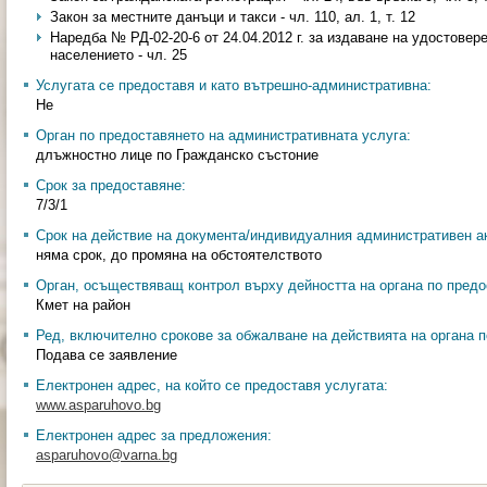
Закон за местните данъци и такси - чл. 110, ал. 1, т. 12
Наредба № РД-02-20-6 от 24.04.2012 г. за издаване на удостовер
населението - чл. 25
Услугата се предоставя и като вътрешно-административна:
Не
Орган по предоставянето на административната услуга:
длъжностно лице по Гражданско състоние
Срок за предоставяне:
7/3/1
Срок на действие на документа/индивидуалния административен ак
няма срок, до промяна на обстоятелството
Орган, осъществяващ контрол върху дейността на органа по предо
Кмет на район
Ред, включително срокове за обжалване на действията на органа п
Подава се заявление
Електронен адрес, на който се предоставя услугата:
www.asparuhovo.bg
Електронен адрес за предложения:
asparuhovo@varna.bg