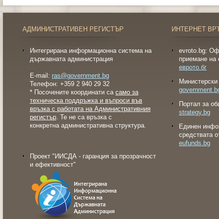
АДМИНИСТРАТИВЕН РЕГИСТЪР
ИНТЕРНЕТ ВР
Интегрирана информационна система на
evroto.bg: О
държавната администрация
приемане на 
еврото.бг
E-mail:
ras@government.bg
Министерски 
Телефон: +359 2 940 29 32
government.b
* Посочените координати са
само за
техническа поддръжка и въпроси във
Портал за об
връзка с работата на Административния
strategy.bg
регистър
. Те не са връзка с
конкретна административна структура.
Eдинен инфо
средствата о
eufunds.bg
Проект "ИИСДА - гаранция за прозрачност
и ефективност"