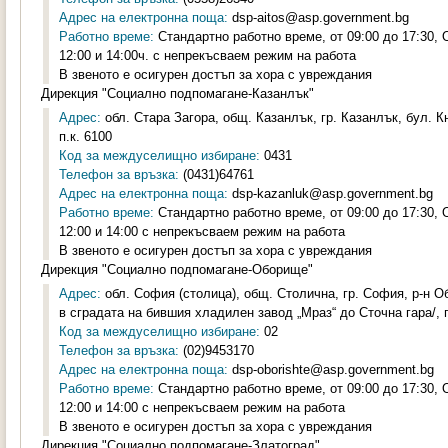
Адрес на електронна поща:
dsp-aitos@asp.government.bg
Работно време:
Стандартно работно време, от 09:00 до 17:30,
12:00 и 14:00ч. с непрекъсваем режим на работа
В звеното е осигурен достъп за хора с увреждания
Дирекция "Социално подпомагане-Казанлък"
Адрес:
обл. Стара Загора, общ. Казанлък, гр. Казанлък, бул. К
п.к. 6100
Код за междуселищно избиране:
0431
Телефон за връзка:
(0431)64761
Адрес на електронна поща:
dsp-kazanluk@asp.government.bg
Работно време:
Стандартно работно време, от 09:00 до 17:30,
12:00 и 14:00 с непрекъсваем режим на работа
В звеното е осигурен достъп за хора с увреждания
Дирекция "Социално подпомагане-Оборище"
Адрес:
обл. София (столица), общ. Столична, гр. София, р-н Об
в сградата на бившия хладилен завод „Мраз“ до Сточна гара/, п
Код за междуселищно избиране:
02
Телефон за връзка:
(02)9453170
Адрес на електронна поща:
dsp-oborishte@asp.government.bg
Работно време:
Стандартно работно време, от 09:00 до 17:30,
12:00 и 14:00 с непрекъсваем режим на работа
В звеното е осигурен достъп за хора с увреждания
Дирекция "Социално подпомагане-Златоград"