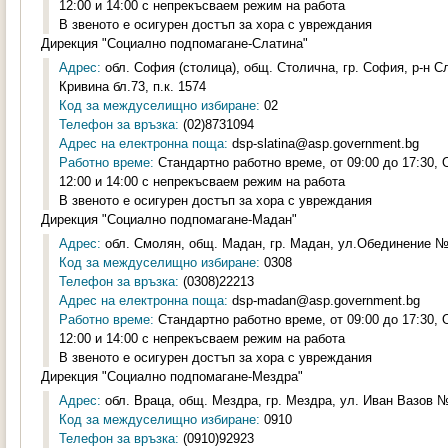
12:00 и 14:00 с непрекъсваем режим на работа
В звеното е осигурен достъп за хора с увреждания
Дирекция "Социално подпомагане-Слатина"
Адрес:
обл. София (столица), общ. Столична, гр. София, р-н С
Кривина бл.73, п.к. 1574
Код за междуселищно избиране:
02
Телефон за връзка:
(02)8731094
Адрес на електронна поща:
dsp-slatina@asp.government.bg
Работно време:
Стандартно работно време, от 09:00 до 17:30,
12:00 и 14:00 с непрекъсваем режим на работа
В звеното е осигурен достъп за хора с увреждания
Дирекция "Социално подпомагане-Мадан"
Адрес:
обл. Смолян, общ. Мадан, гр. Мадан, ул.Обединение №1
Код за междуселищно избиране:
0308
Телефон за връзка:
(0308)22213
Адрес на електронна поща:
dsp-madan@asp.government.bg
Работно време:
Стандартно работно време, от 09:00 до 17:30,
12:00 и 14:00 с непрекъсваем режим на работа
В звеното е осигурен достъп за хора с увреждания
Дирекция "Социално подпомагане-Мездра"
Адрес:
обл. Враца, общ. Мездра, гр. Мездра, ул. Иван Вазов №2
Код за междуселищно избиране:
0910
Телефон за връзка:
(0910)92923