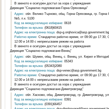
В звеното е осигурен достъп за хора с увреждания
Дирекция "Социално подпомагане-Горна Оряховица"
Адрес:
обл. Велико Търново, общ. Горна Оряховица, гр. Горна
№5, п.к. 5100
Код за междуселищно избиране:
0618
Телефон за връзка:
(0618)60415
Адрес на електронна поща:
dsp-g.orqhovica@asp.government.bg
Работно време:
Стандартно работно време, от 09:00 до 17:30,
12:00 и 14:00 с непрекъсваем режим на работа
В звеното е осигурен достъп за хора с увреждания
Дирекция "Социално подпомагане-Венец"
Адрес:
обл. Шумен, общ. Венец, с. Венец, ул. Кирил и Методий
Код за междуселищно избиране:
05343
Телефон за връзка:
(05343)2080
Адрес на електронна поща:
dsp-venec@asp.government.bg
Работно време:
Стандартно работно време, от 09:00 до 17:30,
12:00 и 14:00 с непрекъсваем режим на работа
В звеното е осигурен достъп за хора с увреждания
Дирекция "Социално подпомагане-Димитровград"
Адрес:
обл. Хасково, общ. Димитровград, гр. Димитровград, ул.
Код за междуселищно избиране:
0391
Телефон за връзка:
(0391)66457
Адрес на електронна поща:
dsp-dimitrovgrad@asp.government.b