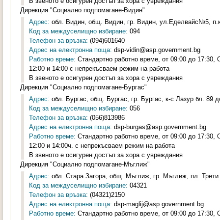
В звеното е осигурен достъп за хора с увреждания
Дирекция "Социално подпомагане-Видин"
Адрес:
обл. Видин, общ. Видин, гр. Видин, ул.Еделвайс№5, п.к
Код за междуселищно избиране:
094
Телефон за връзка:
(094)601640
Адрес на електронна поща:
dsp-vidin@asp.government.bg
Работно време:
Стандартно работно време, от 09:00 до 17:30,
12:00 и 14:00 с непрекъсваем режим на работа
В звеното е осигурен достъп за хора с увреждания
Дирекция "Социално подпомагане-Бургас"
Адрес:
обл. Бургас, общ. Бургас, гр. Бургас, к-с Лазур бл. 89 д
Код за междуселищно избиране:
056
Телефон за връзка:
(056)813986
Адрес на електронна поща:
dsp-burgas@asp.government.bg
Работно време:
Стандартно работно време, от 09:00 до 17:30,
12:00 и 14:00ч. с непрекъсваем режим на работа
В звеното е осигурен достъп за хора с увреждания
Дирекция "Социално подпомагане-Мъглиж"
Адрес:
обл. Стара Загора, общ. Мъглиж, гр. Мъглиж, пл. Трети
Код за междуселищно избиране:
04321
Телефон за връзка:
(04321)2150
Адрес на електронна поща:
dsp-maglij@asp.government.bg
Работно време:
Стандартно работно време, от 09:00 до 17:30,