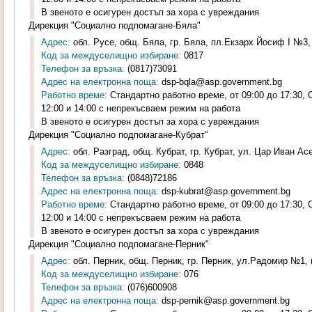
В звеното е осигурен достъп за хора с увреждания
Дирекция "Социално подпомагане-Бяла"
Адрес:
обл. Русе, общ. Бяла, гр. Бяла, пл.Екзарх Йосиф I №3, 
Код за междуселищно избиране:
0817
Телефон за връзка:
(0817)73091
Адрес на електронна поща:
dsp-bqla@asp.government.bg
Работно време:
Стандартно работно време, от 09:00 до 17:30,
12:00 и 14:00 с непрекъсваем режим на работа
В звеното е осигурен достъп за хора с увреждания
Дирекция "Социално подпомагане-Кубрат"
Адрес:
обл. Разград, общ. Кубрат, гр. Кубрат, ул. Цар Иван Асен
Код за междуселищно избиране:
0848
Телефон за връзка:
(0848)72186
Адрес на електронна поща:
dsp-kubrat@asp.government.bg
Работно време:
Стандартно работно време, от 09:00 до 17:30,
12:00 и 14:00 с непрекъсваем режим на работа
В звеното е осигурен достъп за хора с увреждания
Дирекция "Социално подпомагане-Перник"
Адрес:
обл. Перник, общ. Перник, гр. Перник, ул.Радомир №1, п
Код за междуселищно избиране:
076
Телефон за връзка:
(076)600908
Адрес на електронна поща:
dsp-pernik@asp.government.bg