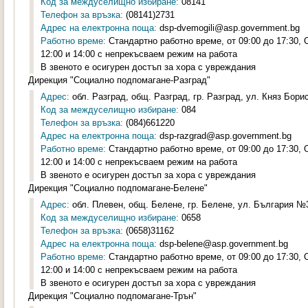
Код за междуселищно избиране:
08141
Телефон за връзка:
(08141)2731
Адрес на електронна поща:
dsp-dvemogili@asp.government.bg
Работно време:
Стандартно работно време, от 09:00 до 17:30,
12:00 и 14:00 с непрекъсваем режим на работа
В звеното е осигурен достъп за хора с увреждания
Дирекция "Социално подпомагане-Разград"
Адрес:
обл. Разград, общ. Разград, гр. Разград, ул. Княз Борис
Код за междуселищно избиране:
084
Телефон за връзка:
(084)661220
Адрес на електронна поща:
dsp-razgrad@asp.government.bg
Работно време:
Стандартно работно време, от 09:00 до 17:30,
12:00 и 14:00 с непрекъсваем режим на работа
В звеното е осигурен достъп за хора с увреждания
Дирекция "Социално подпомагане-Белене"
Адрес:
обл. Плевен, общ. Белене, гр. Белене, ул. България №3
Код за междуселищно избиране:
0658
Телефон за връзка:
(0658)31162
Адрес на електронна поща:
dsp-belene@asp.government.bg
Работно време:
Стандартно работно време, от 09:00 до 17:30,
12:00 и 14:00 с непрекъсваем режим на работа
В звеното е осигурен достъп за хора с увреждания
Дирекция "Социално подпомагане-Трън"