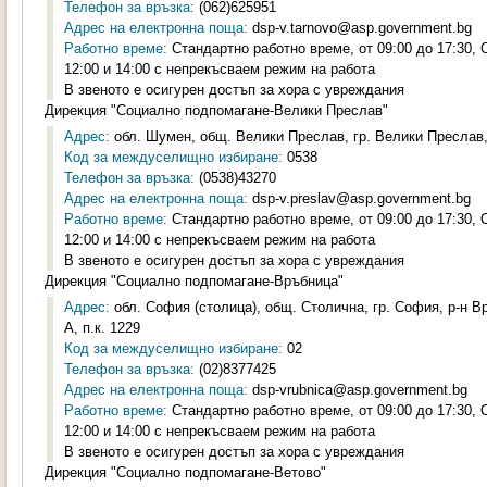
Телефон за връзка:
(062)625951
Адрес на електронна поща:
dsp-v.tarnovo@asp.government.bg
Работно време:
Стандартно работно време, от 09:00 до 17:30,
12:00 и 14:00 с непрекъсваем режим на работа
В звеното е осигурен достъп за хора с увреждания
Дирекция "Социално подпомагане-Велики Преслав"
Адрес:
обл. Шумен, общ. Велики Преслав, гр. Велики Преслав,
Код за междуселищно избиране:
0538
Телефон за връзка:
(0538)43270
Адрес на електронна поща:
dsp-v.preslav@asp.government.bg
Работно време:
Стандартно работно време, от 09:00 до 17:30,
12:00 и 14:00 с непрекъсваем режим на работа
В звеното е осигурен достъп за хора с увреждания
Дирекция "Социално подпомагане-Връбница"
Адрес:
обл. София (столица), общ. Столична, гр. София, р-н Вр
А, п.к. 1229
Код за междуселищно избиране:
02
Телефон за връзка:
(02)8377425
Адрес на електронна поща:
dsp-vrubnica@asp.government.bg
Работно време:
Стандартно работно време, от 09:00 до 17:30,
12:00 и 14:00 с непрекъсваем режим на работа
В звеното е осигурен достъп за хора с увреждания
Дирекция "Социално подпомагане-Ветово"