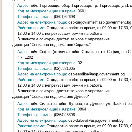
Адрес:
обл. Търговище, общ. Търговище, гр. Търговище, ул.Въ
Код за междуселищно избиране:
0601
Телефон за връзка:
(0601)62698
Адрес на електронна поща:
dsp-turgovishte@asp.government.bg
Работно време:
Стандартно работно време, от 09:00 до 17:30,
12:00 и 14:00 с непрекъсваем режим на работа
В звеното е осигурен достъп за хора с увреждания
Дирекция "Социално подпомагане-Сердика"
Адрес:
обл. София (столица), общ. Столична, гр. София, р-н С
п.к. 1202
Код за междуселищно избиране:
02
Телефон за връзка:
(02)8321005
Адрес на електронна поща:
dsp-serdika@asp.government.bg
Работно време:
Стандартно работно време, от 09:00 до 17:30,
12:00 и 14:00 с непрекъсваем режим на работа
В звеното е осигурен достъп за хора с увреждания
Дирекция "Социално подпомагане-Дулово"
Адрес:
обл. Силистра, общ. Дулово, гр. Дулово, ул. Васил Лев
Код за междуселищно избиране:
0864
Телефон за връзка:
(0864)23396
Адрес на електронна поща:
dsp-dulovo@asp.government.bg
Работно време:
Стандартно работно време, от 09:00 до 17:30,
12:00 и 14:00 с непрекъсваем режим на работа