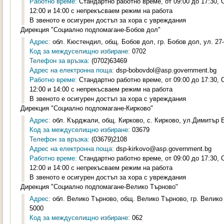
Работно време:
Стандартно работно време, от 09:00 до 17:30,
12:00 и 14:00 с непрекъсваем режим на работа
В звеното е осигурен достъп за хора с увреждания
Дирекция "Социално подпомагане-Бобов дол"
Адрес:
обл. Кюстендил, общ. Бобов дол, гр. Бобов дол, ул. 27-
Код за междуселищно избиране:
0702
Телефон за връзка:
(0702)63469
Адрес на електронна поща:
dsp-bobovdol@asp.government.bg
Работно време:
Стандартно работно време, от 09:00 до 17:30,
12:00 и 14:00 с непрекъсваем режим на работа
В звеното е осигурен достъп за хора с увреждания
Дирекция "Социално подпомагане-Кирково"
Адрес:
обл. Кърджали, общ. Кирково, с. Кирково, ул.Димитър Б
Код за междуселищно избиране:
03679
Телефон за връзка:
(03679)2108
Адрес на електронна поща:
dsp-kirkovo@asp.government.bg
Работно време:
Стандартно работно време, от 09:00 до 17:30,
12:00 и 14:00 с непрекъсваем режим на работа
В звеното е осигурен достъп за хора с увреждания
Дирекция "Социално подпомагане-Велико Търново"
Адрес:
обл. Велико Търново, общ. Велико Търново, гр. Велико
5000
Код за междуселищно избиране:
062