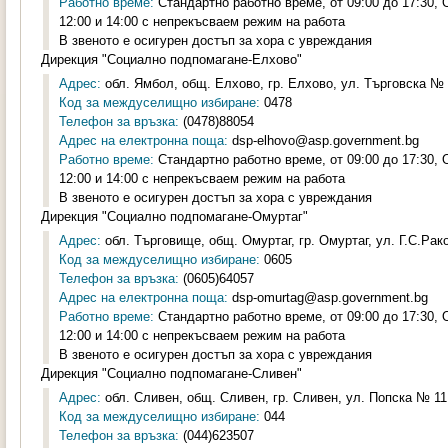
Работно време:
Стандартно работно време, от 09:00 до 17:30,
12:00 и 14:00 с непрекъсваем режим на работа
В звеното е осигурен достъп за хора с увреждания
Дирекция "Социално подпомагане-Елхово"
Адрес:
обл. Ямбол, общ. Елхово, гр. Елхово, ул. Търговска № 2
Код за междуселищно избиране:
0478
Телефон за връзка:
(0478)88054
Адрес на електронна поща:
dsp-elhovo@asp.government.bg
Работно време:
Стандартно работно време, от 09:00 до 17:30,
12:00 и 14:00 с непрекъсваем режим на работа
В звеното е осигурен достъп за хора с увреждания
Дирекция "Социално подпомагане-Омуртаг"
Адрес:
обл. Търговище, общ. Омуртаг, гр. Омуртаг, ул. Г.С.Рак
Код за междуселищно избиране:
0605
Телефон за връзка:
(0605)64057
Адрес на електронна поща:
dsp-omurtag@asp.government.bg
Работно време:
Стандартно работно време, от 09:00 до 17:30,
12:00 и 14:00 с непрекъсваем режим на работа
В звеното е осигурен достъп за хора с увреждания
Дирекция "Социално подпомагане-Сливен"
Адрес:
обл. Сливен, общ. Сливен, гр. Сливен, ул. Попска № 11,
Код за междуселищно избиране:
044
Телефон за връзка:
(044)623507