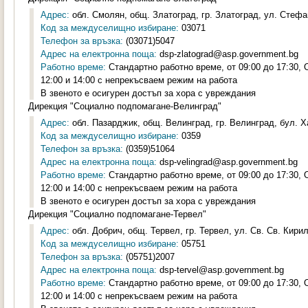
Адрес:
обл. Смолян, общ. Златоград, гр. Златоград, ул. Стефа
Код за междуселищно избиране:
03071
Телефон за връзка:
(03071)5047
Адрес на електронна поща:
dsp-zlatograd@asp.government.bg
Работно време:
Стандартно работно време, от 09:00 до 17:30,
12:00 и 14:00 с непрекъсваем режим на работа
В звеното е осигурен достъп за хора с увреждания
Дирекция "Социално подпомагане-Велинград"
Адрес:
обл. Пазарджик, общ. Велинград, гр. Велинград, бул. Х
Код за междуселищно избиране:
0359
Телефон за връзка:
(0359)51064
Адрес на електронна поща:
dsp-velingrad@asp.government.bg
Работно време:
Стандартно работно време, от 09:00 до 17:30,
12:00 и 14:00 с непрекъсваем режим на работа
В звеното е осигурен достъп за хора с увреждания
Дирекция "Социално подпомагане-Тервел"
Адрес:
обл. Добрич, общ. Тервел, гр. Тервел, ул. Св. Св. Кири
Код за междуселищно избиране:
05751
Телефон за връзка:
(05751)2007
Адрес на електронна поща:
dsp-tervel@asp.government.bg
Работно време:
Стандартно работно време, от 09:00 до 17:30,
12:00 и 14:00 с непрекъсваем режим на работа