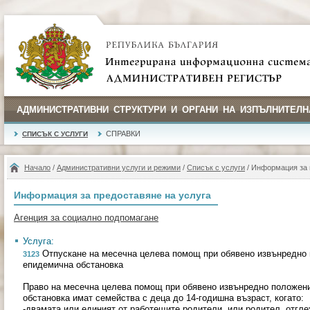
АДМИНИСТРАТИВНИ СТРУКТУРИ И ОРГАНИ НА ИЗПЪЛНИТЕЛН
СПРАВКИ
СПИСЪК С УСЛУГИ
Начало
/
Административни услуги и режими
/
Списък с услуги
/ Информация за 
Информация за предоставяне на услуга
Агенция за социално подпомагане
Услуга:
Отпускане на месечна целева помощ при обявено извънредно 
3123
епидемична обстановка
Право на месечна целева помощ при обявено извънредно положен
обстановка имат семейства с деца до 14-годишна възраст, когато:
-двамата или единият от работещите родители, или родител, отгл