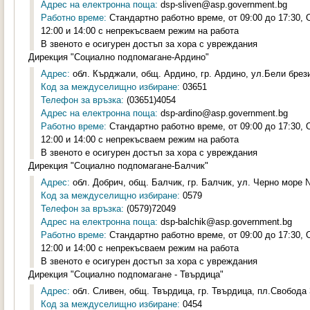
Адрес на електронна поща:
dsp-sliven@asp.government.bg
Работно време:
Стандартно работно време, от 09:00 до 17:30,
12:00 и 14:00 с непрекъсваем режим на работа
В звеното е осигурен достъп за хора с увреждания
Дирекция "Социално подпомагане-Ардино"
Адрес:
обл. Кърджали, общ. Ардино, гр. Ардино, ул.Бели брези
Код за междуселищно избиране:
03651
Телефон за връзка:
(03651)4054
Адрес на електронна поща:
dsp-ardino@asp.government.bg
Работно време:
Стандартно работно време, от 09:00 до 17:30,
12:00 и 14:00 с непрекъсваем режим на работа
В звеното е осигурен достъп за хора с увреждания
Дирекция "Социално подпомагане-Балчик"
Адрес:
обл. Добрич, общ. Балчик, гр. Балчик, ул. Черно море №
Код за междуселищно избиране:
0579
Телефон за връзка:
(0579)72049
Адрес на електронна поща:
dsp-balchik@asp.government.bg
Работно време:
Стандартно работно време, от 09:00 до 17:30,
12:00 и 14:00 с непрекъсваем режим на работа
В звеното е осигурен достъп за хора с увреждания
Дирекция "Социално подпомагане - Твърдица"
Адрес:
обл. Сливен, общ. Твърдица, гр. Твърдица, пл.Свобода 3
Код за междуселищно избиране:
0454