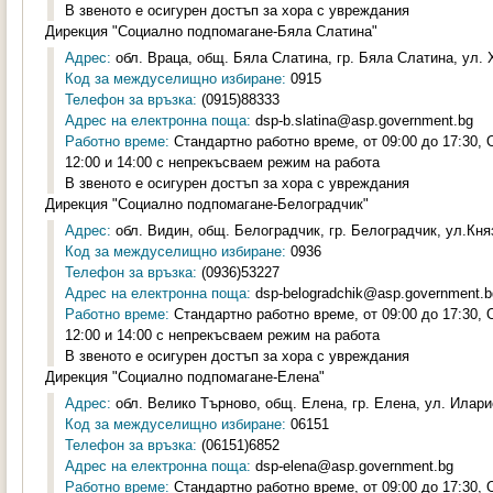
В звеното е осигурен достъп за хора с увреждания
Дирекция "Социално подпомагане-Бяла Слатина"
Адрес:
обл. Враца, общ. Бяла Слатина, гр. Бяла Слатина, ул. 
Код за междуселищно избиране:
0915
Телефон за връзка:
(0915)88333
Адрес на електронна поща:
dsp-b.slatina@asp.government.bg
Работно време:
Стандартно работно време, от 09:00 до 17:30,
12:00 и 14:00 с непрекъсваем режим на работа
В звеното е осигурен достъп за хора с увреждания
Дирекция "Социално подпомагане-Белоградчик"
Адрес:
обл. Видин, общ. Белоградчик, гр. Белоградчик, ул.Княз
Код за междуселищно избиране:
0936
Телефон за връзка:
(0936)53227
Адрес на електронна поща:
dsp-belogradchik@asp.government.b
Работно време:
Стандартно работно време, от 09:00 до 17:30,
12:00 и 14:00 с непрекъсваем режим на работа
В звеното е осигурен достъп за хора с увреждания
Дирекция "Социално подпомагане-Елена"
Адрес:
обл. Велико Търново, общ. Елена, гр. Елена, ул. Илари
Код за междуселищно избиране:
06151
Телефон за връзка:
(06151)6852
Адрес на електронна поща:
dsp-elena@asp.government.bg
Работно време:
Стандартно работно време, от 09:00 до 17:30,