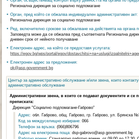
Орган, осъществяващ контрол върху дейността на органа по предо
Регионална дирекция за социално подпомагане
Орган, пред който се обжалва индивидуален административен акт:
Регионална дирекция за социално подпомагане
Ред, включително срокове за обжалване на действията на органа п
Заповедта може да се обжалва пред съответната Регионална дирек
дневен срок от нейното получаване
Електронен адрес, на който се предоставя услугата:
https://egov.bg/wps/portal/egov/dostavchitsi+na+uslugi/izpalnitelni+age
Електронен адрес за предложения:
ok@asp.government.bg
Център за административно обслужване и/или звена, които контакту
административно обслужване
Административни звена, в които се подават документите и се 
преписката:
Дирекция "Социално подпомагане-Габрово"
Адрес:
обл. Габрово, общ. Габрово, гр. Габрово, ул. Брянска №3
Код за междуселищно избиране:
066
Телефон за връзка:
(066)806796
Адрес на електронна поща:
dsp-gabrovo@asp.government.bg
Работно време:
Стандартно работно време, от 09:00 до 17:30,