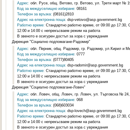
Адрес:
обл. Русе, общ. Ветово, гр. Ветово, ул. Трети март № 19
Код за междуселищно избиране:
08161
Телефон за връзка:
(08161)2810
Адрес на електронна поща:
dsp-vetovo@asp.government.bg
Работно време:
Стандартно работно време, от 09:00 до 17:30,
12:00 и 14:00 с непрекъсваем режим на работа
В звеното е осигурен достъп за хора с увреждания
Дирекция "Социално подпомагане-Радомир"
Адрес:
обл. Перник, общ. Радомир, гр. Радомир, ул.Кирил и Ме
Код за междуселищно избиране:
0777
Телефон за връзка:
(0777)80405
Адрес на електронна поща:
dsp-radomir@asp.government.bg
Работно време:
Стандартно работно време, от 09:00 до 17:30,
12:00 и 14:00 с непрекъсваем режим на работа
В звеното е осигурен достъп за хора с увреждания
Дирекция "Социално подпомагане-Ловеч"
Адрес:
обл. Ловеч, общ. Ловеч, гр. Ловеч, ул. Търговска № 24, 
Код за междуселищно избиране:
068
Телефон за връзка:
(068)603034
Адрес на електронна поща:
dsp-lovech@asp.government.bg
Работно време:
Стандартно работно време, от 09:00 до 17:30,
12:00 и 14:00 с непрекъсваем режим на работа
В звеното е осигурен достъп за хора с увреждания