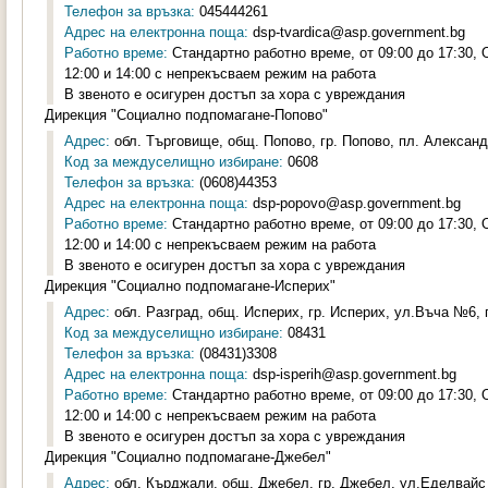
Телефон за връзка:
045444261
Адрес на електронна поща:
dsp-tvardica@asp.government.bg
Работно време:
Стандартно работно време, от 09:00 до 17:30,
12:00 и 14:00 с непрекъсваем режим на работа
В звеното е осигурен достъп за хора с увреждания
Дирекция "Социално подпомагане-Попово"
Адрес:
обл. Търговище, общ. Попово, гр. Попово, пл. Александ
Код за междуселищно избиране:
0608
Телефон за връзка:
(0608)44353
Адрес на електронна поща:
dsp-popovo@asp.government.bg
Работно време:
Стандартно работно време, от 09:00 до 17:30,
12:00 и 14:00 с непрекъсваем режим на работа
В звеното е осигурен достъп за хора с увреждания
Дирекция "Социално подпомагане-Исперих"
Адрес:
обл. Разград, общ. Исперих, гр. Исперих, ул.Въча №6, п
Код за междуселищно избиране:
08431
Телефон за връзка:
(08431)3308
Адрес на електронна поща:
dsp-isperih@asp.government.bg
Работно време:
Стандартно работно време, от 09:00 до 17:30,
12:00 и 14:00 с непрекъсваем режим на работа
В звеното е осигурен достъп за хора с увреждания
Дирекция "Социално подпомагане-Джебел"
Адрес:
обл. Кърджали, общ. Джебел, гр. Джебел, ул.Еделвайс 