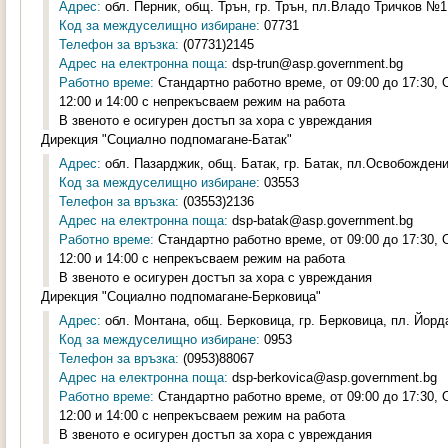
Адрес:
обл. Перник, общ. Трън, гр. Трън, пл.Владо Тричков №1,
Код за междуселищно избиране:
07731
Телефон за връзка:
(07731)2145
Адрес на електронна поща:
dsp-trun@asp.government.bg
Работно време:
Стандартно работно време, от 09:00 до 17:30,
12:00 и 14:00 с непрекъсваем режим на работа
В звеното е осигурен достъп за хора с увреждания
Дирекция "Социално подпомагане-Батак"
Адрес:
обл. Пазарджик, общ. Батак, гр. Батак, пл.Освобождени
Код за междуселищно избиране:
03553
Телефон за връзка:
(03553)2136
Адрес на електронна поща:
dsp-batak@asp.government.bg
Работно време:
Стандартно работно време, от 09:00 до 17:30,
12:00 и 14:00 с непрекъсваем режим на работа
В звеното е осигурен достъп за хора с увреждания
Дирекция "Социално подпомагане-Берковица"
Адрес:
обл. Монтана, общ. Берковица, гр. Берковица, пл. Йорд
Код за междуселищно избиране:
0953
Телефон за връзка:
(0953)88067
Адрес на електронна поща:
dsp-berkovica@asp.government.bg
Работно време:
Стандартно работно време, от 09:00 до 17:30,
12:00 и 14:00 с непрекъсваем режим на работа
В звеното е осигурен достъп за хора с увреждания