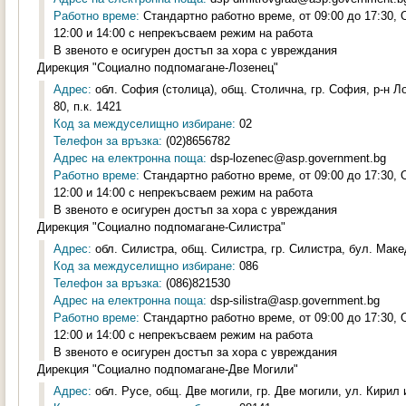
Работно време:
Стандартно работно време, от 09:00 до 17:30,
12:00 и 14:00 с непрекъсваем режим на работа
В звеното е осигурен достъп за хора с увреждания
Дирекция "Социално подпомагане-Лозенец"
Адрес:
обл. София (столица), общ. Столична, гр. София, р-н 
80, п.к. 1421
Код за междуселищно избиране:
02
Телефон за връзка:
(02)8656782
Адрес на електронна поща:
dsp-lozenec@asp.government.bg
Работно време:
Стандартно работно време, от 09:00 до 17:30,
12:00 и 14:00 с непрекъсваем режим на работа
В звеното е осигурен достъп за хора с увреждания
Дирекция "Социално подпомагане-Силистра"
Адрес:
обл. Силистра, общ. Силистра, гр. Силистра, бул. Маке
Код за междуселищно избиране:
086
Телефон за връзка:
(086)821530
Адрес на електронна поща:
dsp-silistra@asp.government.bg
Работно време:
Стандартно работно време, от 09:00 до 17:30,
12:00 и 14:00 с непрекъсваем режим на работа
В звеното е осигурен достъп за хора с увреждания
Дирекция "Социално подпомагане-Две Могили"
Адрес:
обл. Русе, общ. Две могили, гр. Две могили, ул. Кирил 