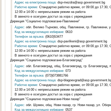
Адрес на електронна поща:
dsp-mezdra@asp.government.bg
Работно време:
Стандартно работно време, от 09:00 до 17:30,
12:00 и 14:00 с непрекъсваем режим на работа
В звеното е осигурен достъп за хора с увреждания
Дирекция "Социално подпомагане-Павликени"
Адрес:
обл. Велико Търново, общ. Павликени, гр. Павликени, у
Код за междуселищно избиране:
0610
Телефон за връзка:
(0610)53477
Адрес на електронна поща:
dsp-pavlikeni@asp.government.bg
Работно време:
Стандартно работно време, от 09:00 до 17:30,
12:00 и 14:00 с непрекъсваем режим на работа
В звеното е осигурен достъп за хора с увреждания
Дирекция "Социално подпомагане-Благоевград"
Адрес:
обл. Благоевград, общ. Благоевград, гр. Благоевград, 
Код за междуселищно избиране:
073
Телефон за връзка:
(073)073881766
Адрес на електронна поща:
dsp-blagoevgrad@asp.government.b
Работно време:
Стандартно работно време, от 09:00 до 17:30,
12:00 и 14:00 с непрекъсваем режим на работа
В звеното е осигурен достъп за хора с увреждания
Дирекция "Социално подпомагане-Нови пазар"
Адрес:
обл. Шумен, общ. Нови пазар, гр. Нови пазар, ул. Обор
Код за междуселищно избиране:
0537