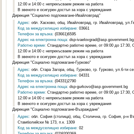
12:00 и 14:00 с непрекъсваем режим на работа
В звеното е осигурен достъп за хора с увреждания
Дирекция "Социално подпомагане-Ивайловград"
Адрес:
обл. Хасково, общ. Ивайловград, гр. Ивайловград, ул.Г
Код за междуселищно избиране:
03661
Телефон за връзка:
(03661)6595
Адрес на електронна поща:
dsp-ivaelovgrad@asp.government.bg
Работно време:
Стандартно работно време, от 09:00 до 17:30,
12:00 и 14:00 с непрекъсваем режим на работа
В звеното е осигурен достъп за хора с увреждания
Дирекция "Социално подпомагане-Гурково"
Адрес:
обл. Стара Загора, общ. Гурково, гр. Гурково, ул.6-ти с
Код за междуселищно избиране:
04331
Телефон за връзка:
(04331)2790
Адрес на електронна поща:
dsp-gurkovo@asp.government.bg
Работно време:
Стандартно работно време, от 09:00 до 17:30,
12:00 и 14:00 с непрекъсваем режим на работа
В звеното е осигурен достъп за хора с увреждания
Дирекция "Социално подпомагане-Възраждане"
Адрес:
обл. София (столица), общ. Столична, гр. София, р-н 
Стамболийски № 173, п.к. 1309
Код за междуселищно избиране:
02
Телефон за връзка:
(02)9200369