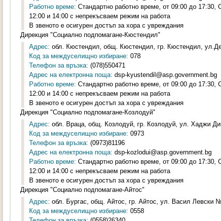
Работно време:
Стандартно работно време, от 09:00 до 17:30,
12:00 и 14:00 с непрекъсваем режим на работа
В звеното е осигурен достъп за хора с увреждания
Дирекция "Социално подпомагане-Кюстендил"
Адрес:
обл. Кюстендил, общ. Кюстендил, гр. Кюстендил, ул.Де
Код за междуселищно избиране:
078
Телефон за връзка:
(078)550471
Адрес на електронна поща:
dsp-kyustendil@asp.government.bg
Работно време:
Стандартно работно време, от 09:00 до 17:30,
12:00 и 14:00 с непрекъсваем режим на работа
В звеното е осигурен достъп за хора с увреждания
Дирекция "Социално подпомагане-Козлодуй"
Адрес:
обл. Враца, общ. Козлодуй, гр. Козлодуй, ул. Хаджи Ди
Код за междуселищно избиране:
0973
Телефон за връзка:
(0973)81196
Адрес на електронна поща:
dsp-kozlodui@asp.government.bg
Работно време:
Стандартно работно време, от 09:00 до 17:30,
12:00 и 14:00 с непрекъсваем режим на работа
В звеното е осигурен достъп за хора с увреждания
Дирекция "Социално подпомагане-Айтос"
Адрес:
обл. Бургас, общ. Айтос, гр. Айтос, ул. Васил Левски № 
Код за междуселищно избиране:
0558
Телефон за връзка:
(0558)26340