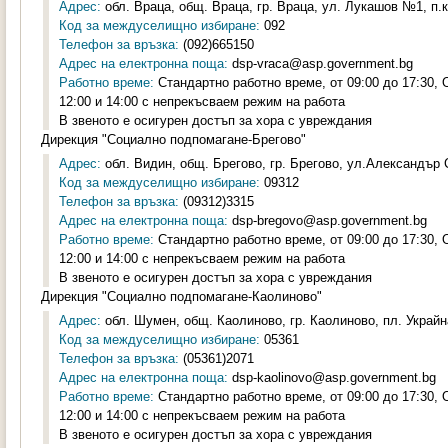
Адрес:
обл. Враца, общ. Враца, гр. Враца, ул. Лукашов №1, п.к
Код за междуселищно избиране:
092
Телефон за връзка:
(092)665150
Адрес на електронна поща:
dsp-vraca@asp.government.bg
Работно време:
Стандартно работно време, от 09:00 до 17:30,
12:00 и 14:00 с непрекъсваем режим на работа
В звеното е осигурен достъп за хора с увреждания
Дирекция "Социално подпомагане-Брегово"
Адрес:
обл. Видин, общ. Брегово, гр. Брегово, ул.Александър 
Код за междуселищно избиране:
09312
Телефон за връзка:
(09312)3315
Адрес на електронна поща:
dsp-bregovo@asp.government.bg
Работно време:
Стандартно работно време, от 09:00 до 17:30,
12:00 и 14:00 с непрекъсваем режим на работа
В звеното е осигурен достъп за хора с увреждания
Дирекция "Социално подпомагане-Каолиново"
Адрес:
обл. Шумен, общ. Каолиново, гр. Каолиново, пл. Украйна
Код за междуселищно избиране:
05361
Телефон за връзка:
(05361)2071
Адрес на електронна поща:
dsp-kaolinovo@asp.government.bg
Работно време:
Стандартно работно време, от 09:00 до 17:30,
12:00 и 14:00 с непрекъсваем режим на работа
В звеното е осигурен достъп за хора с увреждания