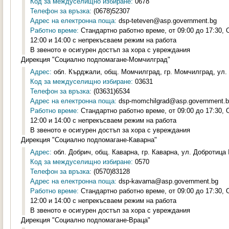
Код за междуселищно избиране:
0678
Телефон за връзка:
(0678)52307
Адрес на електронна поща:
dsp-teteven@asp.government.bg
Работно време:
Стандартно работно време, от 09:00 до 17:30,
12:00 и 14:00 с непрекъсваем режим на работа
В звеното е осигурен достъп за хора с увреждания
Дирекция "Социално подпомагане-Момчилград"
Адрес:
обл. Кърджали, общ. Момчилград, гр. Момчилград, ул. 
Код за междуселищно избиране:
03631
Телефон за връзка:
(03631)6534
Адрес на електронна поща:
dsp-momchilgrad@asp.government.
Работно време:
Стандартно работно време, от 09:00 до 17:30,
12:00 и 14:00 с непрекъсваем режим на работа
В звеното е осигурен достъп за хора с увреждания
Дирекция "Социално подпомагане-Каварна"
Адрес:
обл. Добрич, общ. Каварна, гр. Каварна, ул. Добротица 
Код за междуселищно избиране:
0570
Телефон за връзка:
(0570)83128
Адрес на електронна поща:
dsp-kavarna@asp.government.bg
Работно време:
Стандартно работно време, от 09:00 до 17:30,
12:00 и 14:00 с непрекъсваем режим на работа
В звеното е осигурен достъп за хора с увреждания
Дирекция "Социално подпомагане-Враца"