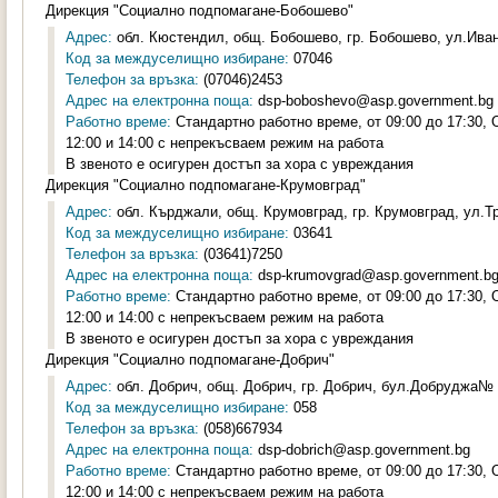
Дирекция "Социално подпомагане-Бобошево"
Адрес:
обл. Кюстендил, общ. Бобошево, гр. Бобошево, ул.Иван
Код за междуселищно избиране:
07046
Телефон за връзка:
(07046)2453
Адрес на електронна поща:
dsp-boboshevo@asp.government.bg
Работно време:
Стандартно работно време, от 09:00 до 17:30,
12:00 и 14:00 с непрекъсваем режим на работа
В звеното е осигурен достъп за хора с увреждания
Дирекция "Социално подпомагане-Крумовград"
Адрес:
обл. Кърджали, общ. Крумовград, гр. Крумовград, ул.Тр
Код за междуселищно избиране:
03641
Телефон за връзка:
(03641)7250
Адрес на електронна поща:
dsp-krumovgrad@asp.government.b
Работно време:
Стандартно работно време, от 09:00 до 17:30,
12:00 и 14:00 с непрекъсваем режим на работа
В звеното е осигурен достъп за хора с увреждания
Дирекция "Социално подпомагане-Добрич"
Адрес:
обл. Добрич, общ. Добрич, гр. Добрич, бул.Добруджа№ 8
Код за междуселищно избиране:
058
Телефон за връзка:
(058)667934
Адрес на електронна поща:
dsp-dobrich@asp.government.bg
Работно време:
Стандартно работно време, от 09:00 до 17:30,
12:00 и 14:00 с непрекъсваем режим на работа