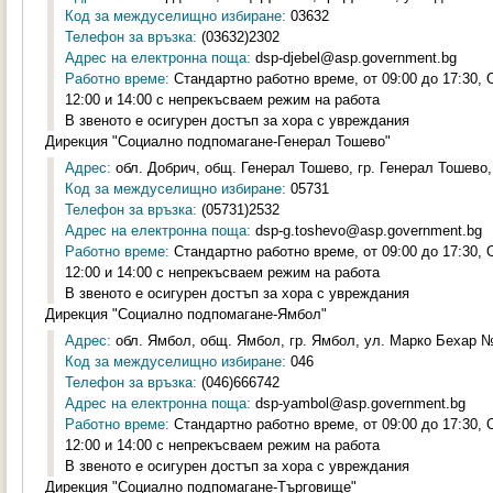
Код за междуселищно избиране:
03632
Телефон за връзка:
(03632)2302
Адрес на електронна поща:
dsp-djebel@asp.government.bg
Работно време:
Стандартно работно време, от 09:00 до 17:30,
12:00 и 14:00 с непрекъсваем режим на работа
В звеното е осигурен достъп за хора с увреждания
Дирекция "Социално подпомагане-Генерал Тошево"
Адрес:
обл. Добрич, общ. Генерал Тошево, гр. Генерал Тошево,
Код за междуселищно избиране:
05731
Телефон за връзка:
(05731)2532
Адрес на електронна поща:
dsp-g.toshevo@asp.government.bg
Работно време:
Стандартно работно време, от 09:00 до 17:30,
12:00 и 14:00 с непрекъсваем режим на работа
В звеното е осигурен достъп за хора с увреждания
Дирекция "Социално подпомагане-Ямбол"
Адрес:
обл. Ямбол, общ. Ямбол, гр. Ямбол, ул. Марко Бехар №2
Код за междуселищно избиране:
046
Телефон за връзка:
(046)666742
Адрес на електронна поща:
dsp-yambol@asp.government.bg
Работно време:
Стандартно работно време, от 09:00 до 17:30,
12:00 и 14:00 с непрекъсваем режим на работа
В звеното е осигурен достъп за хора с увреждания
Дирекция "Социално подпомагане-Търговище"