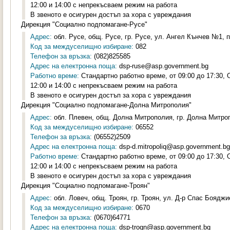
12:00 и 14:00 с непрекъсваем режим на работа
В звеното е осигурен достъп за хора с увреждания
Дирекция "Социално подпомагане-Русе"
Адрес:
обл. Русе, общ. Русе, гр. Русе, ул. Ангел Кънчев №1, п
Код за междуселищно избиране:
082
Телефон за връзка:
(082)825585
Адрес на електронна поща:
dsp-ruse@asp.government.bg
Работно време:
Стандартно работно време, от 09:00 до 17:30,
12:00 и 14:00 с непрекъсваем режим на работа
В звеното е осигурен достъп за хора с увреждания
Дирекция "Социално подпомагане-Долна Митрополия"
Адрес:
обл. Плевен, общ. Долна Митрополия, гр. Долна Митроп
Код за междуселищно избиране:
06552
Телефон за връзка:
(06552)2509
Адрес на електронна поща:
dsp-d.mitropoliq@asp.government.bg
Работно време:
Стандартно работно време, от 09:00 до 17:30,
12:00 и 14:00 с непрекъсваем режим на работа
В звеното е осигурен достъп за хора с увреждания
Дирекция "Социално подпомагане-Троян"
Адрес:
обл. Ловеч, общ. Троян, гр. Троян, ул. Д-р Спас Бояджи
Код за междуселищно избиране:
0670
Телефон за връзка:
(0670)64771
Адрес на електронна поща:
dsp-troqn@asp.government.bg