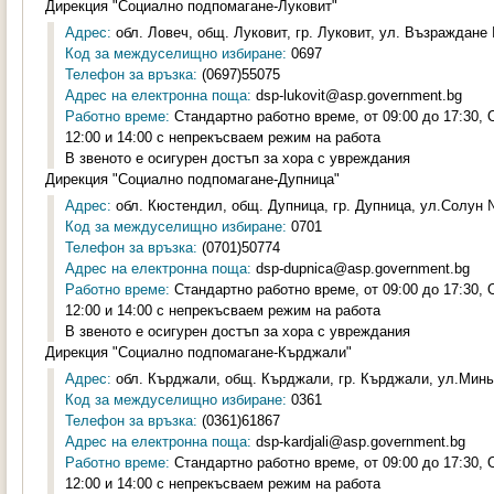
Дирекция "Социално подпомагане-Луковит"
Адрес:
обл. Ловеч, общ. Луковит, гр. Луковит, ул. Възраждане 
Код за междуселищно избиране:
0697
Телефон за връзка:
(0697)55075
Адрес на електронна поща:
dsp-lukovit@asp.government.bg
Работно време:
Стандартно работно време, от 09:00 до 17:30,
12:00 и 14:00 с непрекъсваем режим на работа
В звеното е осигурен достъп за хора с увреждания
Дирекция "Социално подпомагане-Дупница"
Адрес:
обл. Кюстендил, общ. Дупница, гр. Дупница, ул.Солун №
Код за междуселищно избиране:
0701
Телефон за връзка:
(0701)50774
Адрес на електронна поща:
dsp-dupnica@asp.government.bg
Работно време:
Стандартно работно време, от 09:00 до 17:30,
12:00 и 14:00 с непрекъсваем режим на работа
В звеното е осигурен достъп за хора с увреждания
Дирекция "Социално подпомагане-Кърджали"
Адрес:
обл. Кърджали, общ. Кърджали, гр. Кърджали, ул.Минь
Код за междуселищно избиране:
0361
Телефон за връзка:
(0361)61867
Адрес на електронна поща:
dsp-kardjali@asp.government.bg
Работно време:
Стандартно работно време, от 09:00 до 17:30,
12:00 и 14:00 с непрекъсваем режим на работа