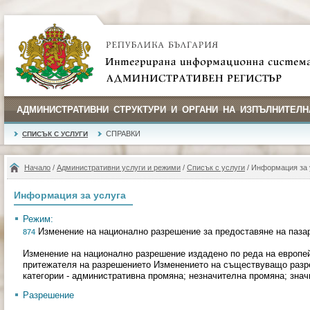
АДМИНИСТРАТИВНИ СТРУКТУРИ И ОРГАНИ НА ИЗПЪЛНИТЕЛН
СПРАВКИ
СПИСЪК С УСЛУГИ
Начало
/
Административни услуги и режими
/
Списък с услуги
/ Информация за 
Информация за услуга
Режим:
Изменение на национално разрешение за предоставяне на паза
874
Изменение на национално разрешение издадено по реда на европей
притежателя на разрешението Изменението на съществуващо разр
категории - административна промяна; незначителна промяна; зна
Разрешение