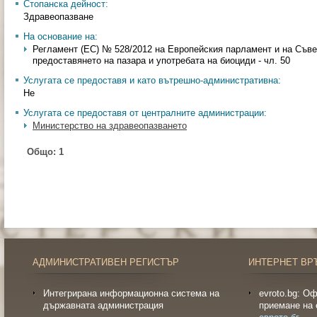
Стопанска дейност:
Здравеопазване
На основание на:
Регламент (ЕС) № 528/2012 на Европейския парламент и на Съвет
предоставянето на пазара и употребата на биоциди - чл. 50
Услугата се предоставя и като вътрешно-административна:
Не
Услугата се предоставя от централните администрации:
Министерство на здравеопазването
Общо:
1
АДМИНИСТРАТИВЕН РЕГИСТЪР
ИНТЕРНЕТ ВР
Интегрирана информационна система на
evroto.bg: О
държавната администрация
приемане на 