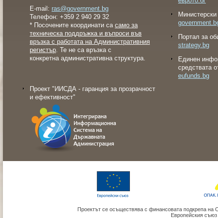
еврото.бг
E-mail:
ras@government.bg
Министерски 
Телефон: +359 2 940 29 32
government.b
* Посочените координати са
само за
техническа поддръжка и въпроси във
Портал за об
връзка с работата на Административния
strategy.bg
регистър
. Те не са връзка с
конкретна административна структура.
Eдинен инфо
средствата о
eufunds.bg
Проект "ИИСДА - гаранция за прозрачност
и ефективност"
Проектът се осъществява с финансовата подкрепа на 
Европейския съюз