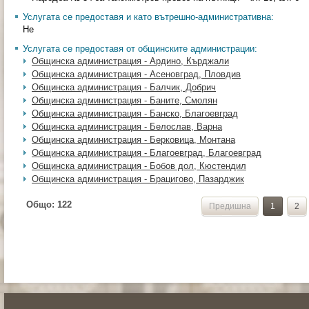
Услугата се предоставя и като вътрешно-административна:
Не
Услугата се предоставя от общинските администрации:
Общинска администрация - Ардино, Кърджали
Общинска администрация - Асеновград, Пловдив
Общинска администрация - Балчик, Добрич
Общинска администрация - Баните, Смолян
Общинска администрация - Банско, Благоевград
Общинска администрация - Белослав, Варна
Общинска администрация - Берковица, Монтана
Общинска администрация - Благоевград, Благоевград
Общинска администрация - Бобов дол, Кюстендил
Общинска администрация - Брацигово, Пазарджик
Общо:
122
Предишна
1
2