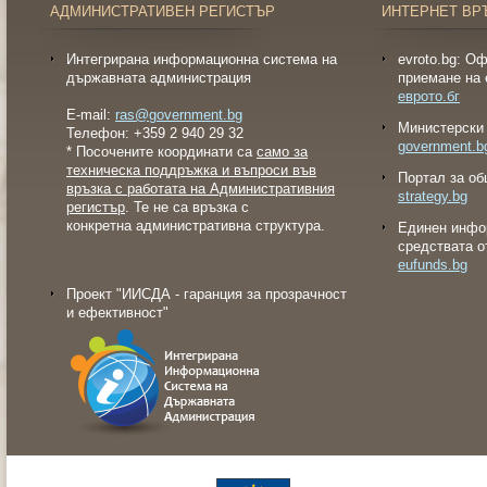
АДМИНИСТРАТИВЕН РЕГИСТЪР
ИНТЕРНЕТ ВР
Интегрирана информационна система на
evroto.bg: О
държавната администрация
приемане на 
еврото.бг
E-mail:
ras@government.bg
Министерски 
Телефон: +359 2 940 29 32
government.b
* Посочените координати са
само за
техническа поддръжка и въпроси във
Портал за об
връзка с работата на Административния
strategy.bg
регистър
. Те не са връзка с
конкретна административна структура.
Eдинен инфо
средствата о
eufunds.bg
Проект "ИИСДА - гаранция за прозрачност
и ефективност"