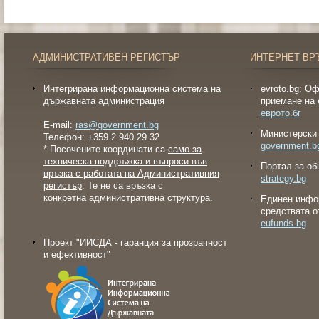
АДМИНИСТРАТИВЕН РЕГИСТЪР
ИНТЕРНЕТ ВР
Интегрирана информационна система на
evroto.bg: О
държавната администрация
приемане на 
еврото.бг
E-mail:
ras@government.bg
Министерски 
Телефон: +359 2 940 29 32
government.b
* Посочените координати са
само за
техническа поддръжка и въпроси във
Портал за об
връзка с работата на Административния
strategy.bg
регистър
. Те не са връзка с
конкретна административна структура.
Eдинен инфо
средствата о
eufunds.bg
Проект "ИИСДА - гаранция за прозрачност
и ефективност"