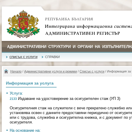
АДМИНИСТРАТИВНИ СТРУКТУРИ И ОРГАНИ НА ИЗПЪЛНИТЕЛН
СПРАВКИ
СПИСЪК С УСЛУГИ
Начало
/
Административни услуги и режими
/
Списък с услуги
/ Информация за 
Информация за услуга
Услуга:
Издаване на удостоверение за осигурителен стаж (УП 3)
2133
Осигурителния стаж на служители с вече прекратено служебно ил
установява освен с данните предоставяни периодично от осигурит
или с трудова, служебна и осигурителна книжка, и с документ по у
осигурителя.
На основание на: