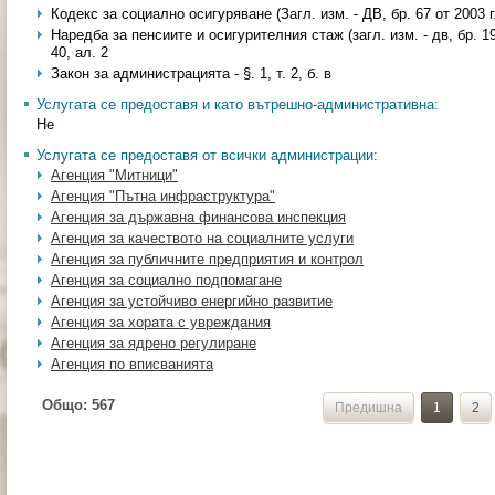
Кодекс за социално осигуряване (Загл. изм. - ДВ, бр. 67 от 2003 г.)
Наредба за пенсиите и осигурителния стаж (загл. изм. - дв, бр. 19 о
40, ал. 2
Закон за администрацията - §. 1, т. 2, б. в
Услугата се предоставя и като вътрешно-административна:
Не
Услугата се предоставя от всички администрации:
Агенция "Митници"
Агенция "Пътна инфраструктура"
Агенция за държавна финансова инспекция
Агенция за качеството на социалните услуги
Агенция за публичните предприятия и контрол
Агенция за социално подпомагане
Агенция за устойчиво енергийно развитие
Агенция за хората с увреждания
Агенция за ядрено регулиране
Агенция по вписванията
Общо:
567
Предишна
1
2