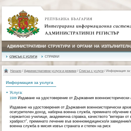
АДМИНИСТРАТИВНИ СТРУКТУРИ И ОРГАНИ НА ИЗПЪЛНИТЕЛН
СПРАВКИ
СПИСЪК С УСЛУГИ
Начало
/
Административни услуги и режими
/
Списък с услуги
/ Информация за 
Информация за услуга
Услуга:
Издаване на удостоверение от Държавния военноисторически 
1509
Издаване на удостоверения от Държавния военноисторически архив
осигурителен доход, наборна военна служба, преминато обучение
сержантско училище, академична справка, качеството “ветеран от в
храброст”, преминато лечение във военномедицинско/и заведение/я
военна служба в мисия извън страната и степен на риск