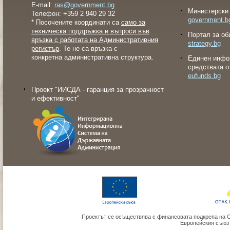
E-mail:
ras@government.bg
Министерски 
Телефон: +359 2 940 29 32
government.b
* Посочените координати са
само за
техническа поддръжка и въпроси във
Портал за об
връзка с работата на Административния
strategy.bg
регистър
. Те не са връзка с
конкретна административна структура.
Eдинен инфо
средствата о
eufunds.bg
Проект "ИИСДА - гаранция за прозрачност
и ефективност"
Проектът се осъществява с финансовата подкрепа на 
Европейския съюз