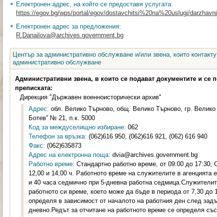
Електронен адрес, на който се предоставя услугата:
https://egov.bg/wps/portal/egov/dostavchitsi%20na%20uslugi/darzhavni
Електронен адрес за предложения:
R.Danailova@archives.government.bg
Център за административно обслужване и/или звена, които контакту
административно обслужване
Административни звена, в които се подават документите и се 
преписката:
Дирекция "Държавен военноисторически архив"
Адрес:
обл. Велико Търново, общ. Велико Търново, гр. Велико 
Ботев” № 21, п.к. 5000
Код за междуселищно избиране:
062
Телефон за връзка:
(062)616 950, (062)616 921, (062) 616 940
Факс:
(062)635873
Адрес на електронна поща:
dvia@archives.government.bg
Работно време:
Стандартно работно време, от 09:00 до 17:30,
12,00 и 14,00 ч. Работното време на служителите в агенцията 
и 40 часа седмично при 5-дневна работна седмица.Служителит
работното си време, което може да бъде в периода от 7,30 до 1
определя в зависимост от началото на работния ден след зад
дневно.Редът за отчитане на работното време се определя съ