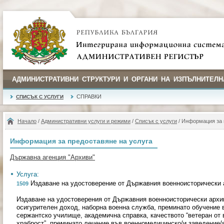
АДМИНИСТРАТИВНИ СТРУКТУРИ И ОРГАНИ НА ИЗПЪЛНИТЕЛН
СПРАВКИ
СПИСЪК С УСЛУГИ
Начало
/
Административни услуги и режими
/
Списък с услуги
/ Информация за 
Информация за предоставяне на услуга
Държавна агенция "Архиви"
Услуга:
Издаване на удостоверение от Държавния военноисторически 
1509
Издаване на удостоверения от Държавния военноисторически архив
осигурителен доход, наборна военна служба, преминато обучение
сержантско училище, академична справка, качеството “ветеран от в
храброст”, преминато лечение във военномедицинско/и заведение/я