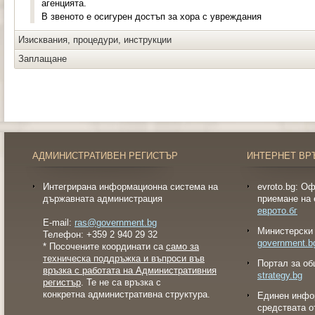
агенцията.
В звеното е осигурен достъп за хора с увреждания
Изисквания, процедури, инструкции
Заплащане
АДМИНИСТРАТИВЕН РЕГИСТЪР
ИНТЕРНЕТ ВР
Интегрирана информационна система на
evroto.bg: О
държавната администрация
приемане на 
еврото.бг
E-mail:
ras@government.bg
Министерски 
Телефон: +359 2 940 29 32
government.b
* Посочените координати са
само за
техническа поддръжка и въпроси във
Портал за об
връзка с работата на Административния
strategy.bg
регистър
. Те не са връзка с
конкретна административна структура.
Eдинен инфо
средствата о