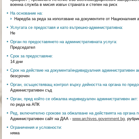
военна служба в мисия извън страната и степен на риск
На основание на:
Наредба за реда за използване на документите от Националния а
Услугата се предоставя и като вътрешно-административна:
Не
Орган по предоставянето на административната услуга:
Председател
Срок за предоставяне:
14 дни
Срок на действие на документа/индивидуалния административен ак
безсрочен
Орган, осъществяващ контрол върху дейността на органа по предо
Административен съд
Орган, пред който се обжалва индивидуален административен акт:
по реда на АПК
Ред, включително срокове за обжалване на действията на органа п
Административен сайт на ДАА -
www.archives.government.bg,
рубрик
Ограничения и условности:
няма