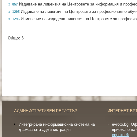
Издаване на лицензия на Центровете за информация и профе
857
Издаване на лицензия на Центровете за професионално обуч
1295
Изменение на издадена лицензия на Центровете за професио
1296
Общо:
3
АДМИНИСТРАТИВЕН РЕГИСТЪР
ИНТЕРНЕТ ВР
Интегрирана информационна система на
evroto.bg: О
държавната администрация
приемане на 
еврото.бг