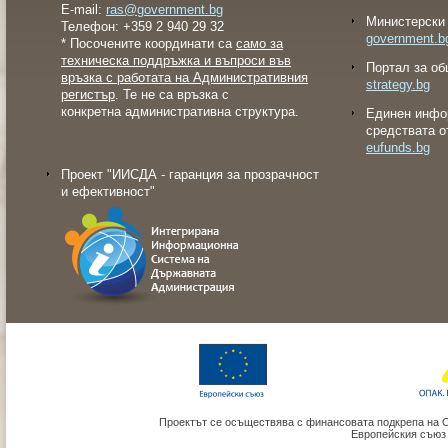
E-mail:
ras@government.bg
Министерски 
Телефон: +359 2 940 29 32
government.b
* Посочените координати са
само за
техническа поддръжка и въпроси във
Портал за об
връзка с работата на Административния
strategy.bg
регистър
. Те не са връзка с
конкретна административна структура.
Eдинен инфо
средствата о
eufunds.bg
Проект "ИИСДА - гаранция за прозрачност
и ефективност"
Проектът се осъществява с финансовата подкрепа на 
Европейския съюз