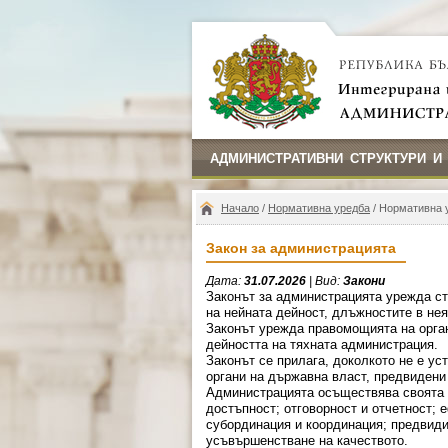
АДМИНИСТРАТИВНИ СТРУКТУРИ И
Начало
/
Нормативна уредба
/ Нормативна 
Закон за администрацията
Дата:
31.07.2026
| Вид:
Закони
Законът за администрацията урежда ст
на нейната дейност, длъжностите в нея
Законът урежда правомощията на орган
дейността на тяхната администрация.
Законът се прилага, доколкото не е ус
органи на държавна власт, предвидени 
Администрацията осъществява своята д
достъпност; отговорност и отчетност; 
субординация и координация; предвиди
усъвършенстване на качеството.