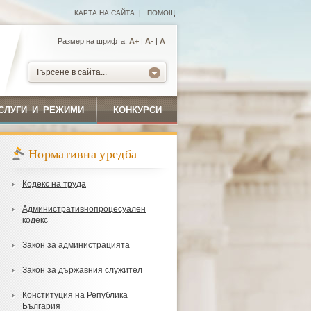
КАРТА НА САЙТА
|
ПОМОЩ
Размер на шрифта:
А+
|
A-
|
A
Търсене в сайта...
СЛУГИ И РЕЖИМИ
КОНКУРСИ
Нормативна уредба
Кодекс на труда
Административнопроцесуален
кодекс
Закон за администрацията
Закон за държавния служител
Конституция на Република
България