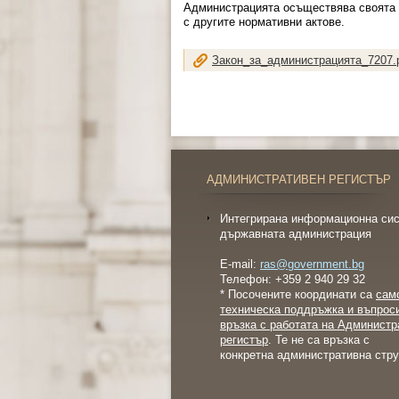
Администрацията осъществява своята д
с другите нормативни актове.
Закон_за_администрацията_7207.
АДМИНИСТРАТИВЕН РЕГИСТЪР
Интегрирана информационна сис
държавната администрация
E-mail:
ras@government.bg
Телефон: +359 2 940 29 32
* Посочените координати са
сам
техническа поддръжка и въпрос
връзка с работата на Администр
регистър
. Те не са връзка с
конкретна административна стру