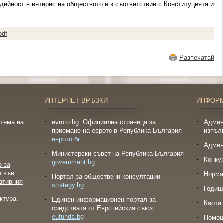
ейност в интерес на обществото и в съответствие с Конституцията и
pdf
Разпечатай
ИНТЕРНЕТ ВРЪЗКИ
ИНФОР
тема на
evroto.bg: Официална страница за
Админ
приемане на еврото в Република България
изпъл
еврото.бг
Админ
Министерски съвет на Република България
Конку
government.bg
о за
и във
Норма
Портал за обществени консултации
ативния
strategy.bg
Годиш
ктура.
Eдинен информационен портал за
Карта 
средствата от Европейския съюз
eufunds.bg
Помо