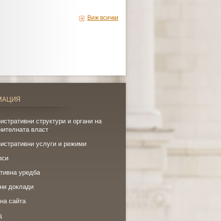
Виж всички
МАЦИЯ
истративни структури и органи на
нителната власт
истративни услуги и режими
рси
тивна уредба
ни доклади
на сайта
щ