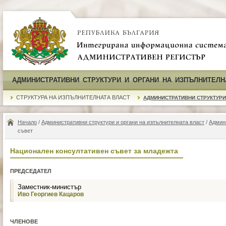
АДМИНИСТРАТИВНИ СТРУКТУРИ И ОРГАНИ НА ИЗПЪЛНИТЕЛН
СТРУКТУРА НА ИЗПЪЛНИТЕЛНАТА ВЛАСТ
АДМИНИСТРАТИВНИ СТРУКТУРИ
Начало
/
Административни структури и органи на изпълнителната власт
/
Админ
съвет
Национален консултативен съвет за младежта
ПРЕДСЕДАТЕЛ
Заместник-министър
Иво Георгиев Кацаров
ЧЛЕНОВЕ