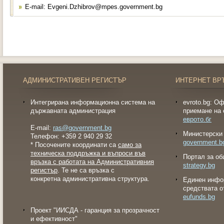
Е-mail: Evgeni.Dzhibrov@mpes.government.bg
АДМИНИСТРАТИВЕН РЕГИСТЪР
ИНТЕРНЕТ ВР
Интегрирана информационна система на
evroto.bg: О
държавната администрация
приемане на 
еврото.бг
E-mail:
ras@government.bg
Министерски 
Телефон: +359 2 940 29 32
government.b
* Посочените координати са
само за
техническа поддръжка и въпроси във
Портал за об
връзка с работата на Административния
strategy.bg
регистър
. Те не са връзка с
конкретна административна структура.
Eдинен инфо
средствата о
eufunds.bg
Проект "ИИСДА - гаранция за прозрачност
и ефективност"