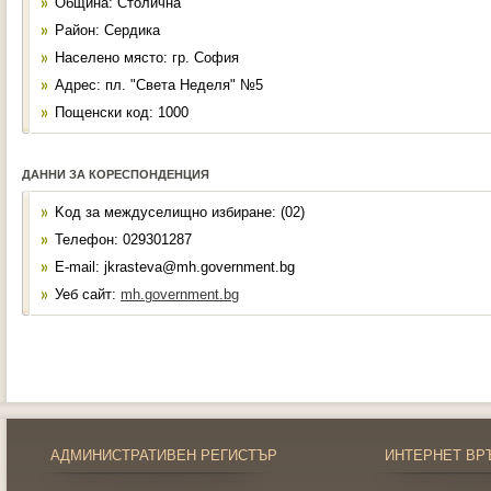
Община: Столична
Район: Сердика
Населено място: гр. София
Адрес: пл. "Света Неделя" №5
Пощенски код: 1000
ДАННИ ЗА КОРЕСПОНДЕНЦИЯ
Kод за междуселищно избиране: (02)
Телефон: 029301287
Е-mail: jkrasteva@mh.government.bg
Уеб сайт:
mh.government.bg
АДМИНИСТРАТИВЕН РЕГИСТЪР
ИНТЕРНЕТ ВР