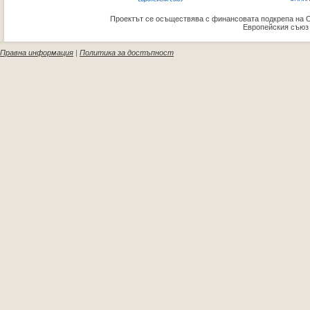
Проектът се осъществява с финансовата подкрепа на 
Европейския съюз
Правна информация
|
Политика за достъпност