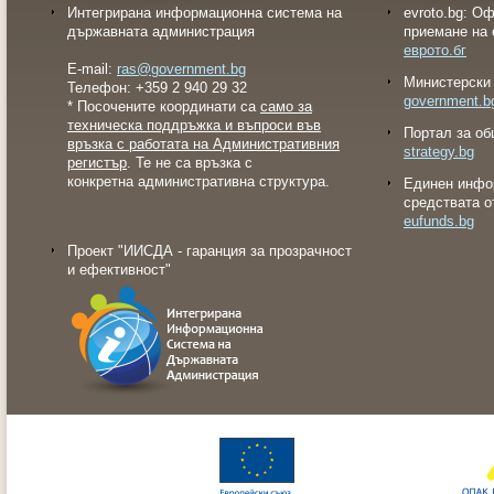
Интегрирана информационна система на
evroto.bg: О
държавната администрация
приемане на 
еврото.бг
E-mail:
ras@government.bg
Министерски 
Телефон: +359 2 940 29 32
government.b
* Посочените координати са
само за
техническа поддръжка и въпроси във
Портал за об
връзка с работата на Административния
strategy.bg
регистър
. Те не са връзка с
конкретна административна структура.
Eдинен инфо
средствата о
eufunds.bg
Проект "ИИСДА - гаранция за прозрачност
и ефективност"