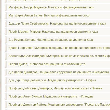
Маг.фарм. Тодор Найденов, Български фармацевтичен съюз
Маг. фарм. Антон Вълев, Български фармацевтичен съюз
Доц. д-р Петко Стефановски, Национална здравноосигурителна каса
Проф. Момчил Мавров, Национална здравноосигурителна каса
Д-р Румяна Колева, Национална здравноосигурителна каса
Диана Георгиева, Българска асоциация на професионалистите по здра
Александър Александров, Български съюз на лекарските асистенти и
Георги Дулев, Българска асоциация на зъботехниците
Д-р Дарин Димитров, Национално сдружение на общините в Република
Доц. д-р Елица Деливерска, Медицински университет - София
Проф. д-р Добромир Димитров, Медицински университет - Плевен
Проф. д-р Ангел Учиков, Медицински университет - Пловдив
Проф. д-р Димитър Райков, Медицински университет "Проф. д-р Параск