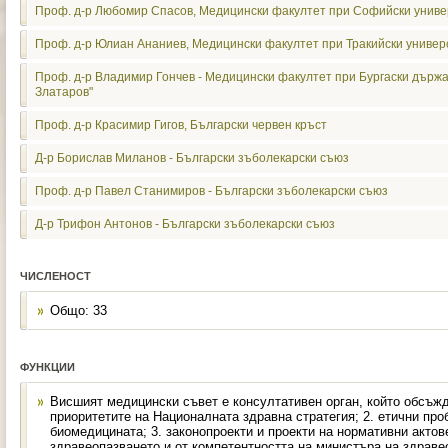
Проф. д-р Любомир Спасов, Медицински факултет при Софийски универ
Проф. д-р Юлиан Ананиев, Медицински факултет при Тракийски универс
Проф. д-р Владимир Гончев - Медицински факултет при Бургаски държа
Златаров"
Проф. д-р Красимир Гигов, Български червен кръст
Д-р Борислав Миланов - Български зъболекарски съюз
Проф. д-р Павел Станимиров - Български зъболекарски съюз
Д-р Трифон Антонов - Български зъболекарски съюз
ЧИСЛЕНОСТ
Общо: 33
ФУНКЦИИ
Висшият медицински съвет е консултативен орган, който обсъжд
приоритетите на Националната здравна стратегия; 2. етични пр
биомедицината; 3. законопроекти и проекти на нормативни актов
здравеопазването и от компетентността на министъра на здраве