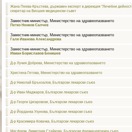
Жана Пеева-Кръстева, държавен експерт в дирекция "Лечебни дейност
секретар на Висшия медицински съвет
Заместник-министър, Министерство на здравеопазването
Петко Ненков Салчев
Заместник-министър, Министерство на здравеопазването
Галя Иванова Александрова
Заместник-министър, Министерство на здравеопазването
Ивиан Бориславов Бенишев
Д-р Лучия Добрева, Министерство на здравеопазването
Христина Гетова, Министерство на здравеопазването
Д-р Николай Брънзалов, Български лекарски съюз
Д-р Иван Маджаров, Български лекарски съюз
Д-р Георги Цигаровски, Български лекарски съюз
Д-р Йорданка Узунова, Български лекарски съюз
Д-р Красимира Ковачка, Български лекарски съюз
Маг.фарм. Димитрия Стайкова, Български фармацевтичен съюз