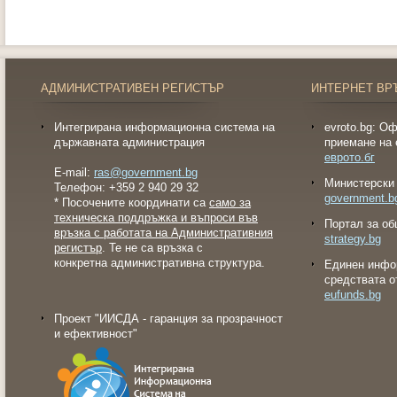
АДМИНИСТРАТИВЕН РЕГИСТЪР
ИНТЕРНЕТ ВР
Интегрирана информационна система на
evroto.bg: О
държавната администрация
приемане на 
еврото.бг
E-mail:
ras@government.bg
Министерски 
Телефон: +359 2 940 29 32
government.b
* Посочените координати са
само за
техническа поддръжка и въпроси във
Портал за об
връзка с работата на Административния
strategy.bg
регистър
. Те не са връзка с
конкретна административна структура.
Eдинен инфо
средствата о
eufunds.bg
Проект "ИИСДА - гаранция за прозрачност
и ефективност"