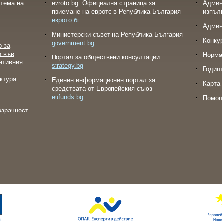
тема на
evroto.bg: Официална страница за
Админ
приемане на еврото в Република България
изпъл
еврото.бг
Админ
Министерски съвет на Република България
Конку
government.bg
о за
и във
Норма
Портал за обществени консултации
ативния
strategy.bg
Годиш
ктура.
Eдинен информационен портал за
Карта 
средствата от Европейския съюз
eufunds.bg
Помо
озрачност