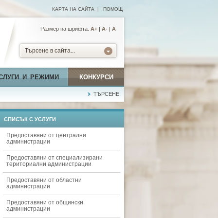
КАРТА НА САЙТА
|
ПОМОЩ
Размер на шрифта:
А+
|
A-
|
A
Търсене в сайта...
СЛУГИ И РЕЖИМИ
КОНКУРСИ
ТЪРСЕНЕ
СПИСЪК С УСЛУГИ
Предоставяни от централни
администрации
Предоставяни от специализирани
териториални администрации
Предоставяни от областни
администрации
Предоставяни от общински
администрации