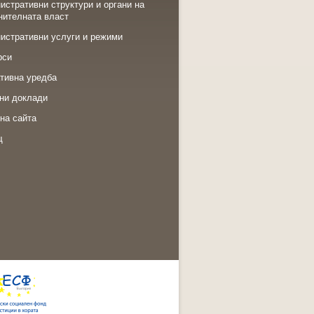
истративни структури и органи на
нителната власт
истративни услуги и режими
рси
тивна уредба
ни доклади
на сайта
щ