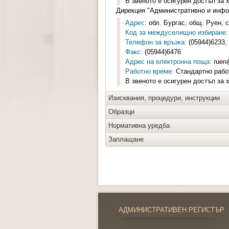
В звеното е осигурен достъп за 
Дирекция "Административно и инф
Адрес:
обл. Бургас, общ. Руен, с
Код за междуселищно избиране:
Телефон за връзка:
(05944)6233,
Факс:
(05944)6476
Адрес на електронна поща:
ruen
Работно време:
Стандартно работн
В звеното е осигурен достъп за 
Изисквания, процедури, инструкции
Образци
Нормативна уредба
Заплащане
АДМИНИСТРАТИВЕН РЕГИСТЪР