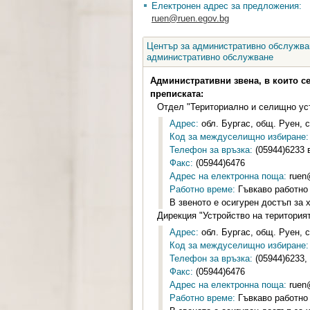
Електронен адрес за предложения:
ruen@ruen.egov.bg
Център за административно обслужван
административно обслужване
Административни звена, в които с
преписката:
Отдел "Териториално и селищно ус
Адрес:
обл. Бургас, общ. Руен, с
Код за междуселищно избиране:
Телефон за връзка:
(05944)6233 
Факс:
(05944)6476
Адрес на електронна поща:
ruen
Работно време:
Гъвкаво работно 
В звеното е осигурен достъп за 
Дирекция "Устройство на територия
Адрес:
обл. Бургас, общ. Руен, с
Код за междуселищно избиране:
Телефон за връзка:
(05944)6233,
Факс:
(05944)6476
Адрес на електронна поща:
ruen
Работно време:
Гъвкаво работно 