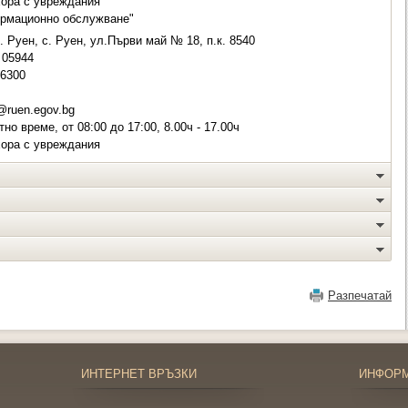
хора с увреждания
ормационно обслужване"
. Руен, с. Руен, ул.Първи май № 18, п.к. 8540
05944
 6300
@ruen.egov.bg
о време, от 08:00 до 17:00, 8.00ч - 17.00ч
хора с увреждания
Разпечатай
ИНТЕРНЕТ ВРЪЗКИ
ИНФОР