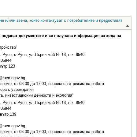
е и/или звена, които контактуват с потребителите и предоставят
е подават документите и се получава информация за хода на
тройство"
. Руен, с Руен, ул.Първи май № 18, п.к. 8540
05944
вътр 123
@ruen.egov.bg
време, от 08:00 до 17:00, непрекъснат режим на работа
хора с увреждания
та, инвестиционни дейности и екология"
. Руен, с Руен, ул.Първи май № 18, п.к. 8540
05944
 вътр.139
@ruen.egov.bg
време, от 08:00 до 17:00, непрекъснат режим на работа