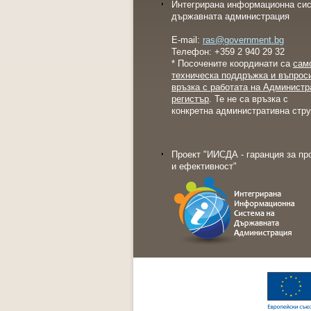
Интегрирана информационна сис
държавната администрация
E-mail:
ras@government.bg
Телефон: +359 2 940 29 32
* Посочените координати са
сам
техническа поддръжка и въпрос
връзка с работата на Администр
регистър
. Те не са връзка с
конкретна административна стру
Проект "ИИСДА - гаранция за пр
и ефективност"