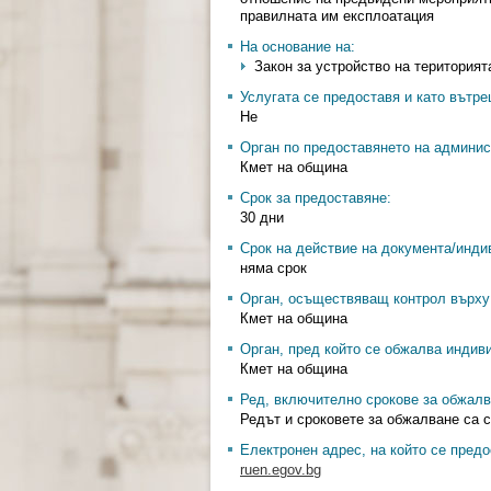
правилната им експлоатация
На основание на:
Закон за устройство на територията
Услугата се предоставя и като вътр
Не
Орган по предоставянето на админис
Кмет на община
Срок за предоставяне:
30 дни
Срок на действие на документа/инди
няма срок
Орган, осъществяващ контрол върху 
Кмет на община
Орган, пред който се обжалва индив
Кмет на община
Ред, включително срокове за обжалв
Редът и сроковете за обжалване са с
Електронен адрес, на който се предо
ruen.egov.bg