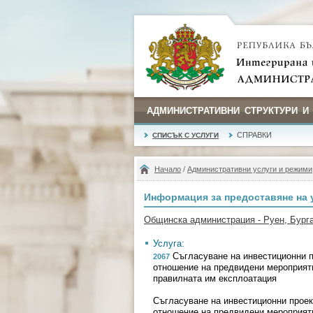
АДМИНИСТРАТИВНИ СТРУКТУРИ И
СПРАВКИ
СПИСЪК С УСЛУГИ
Начало
/
Административни услуги и режими
Информация за предоставяне на 
Общинска администрация - Руен, Бург
Услуга:
Съгласуване на инвестиционни п
2067
отношение на предвидени мероприяти
правилната им експлоатация
Съгласуване на инвестиционни проек
отношение на предвидени мероприяти