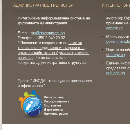
АДМИНИСТРАТИВЕН РЕГИСТЪР
ИНТЕРНЕТ ВР
Интегрирана информационна система на
evroto.bg: О
държавната администрация
приемане на 
еврото.бг
E-mail:
ras@government.bg
Министерски 
Телефон: +359 2 940 29 32
government.b
* Посочените координати са
само за
техническа поддръжка и въпроси във
Портал за об
връзка с работата на Административния
strategy.bg
регистър
. Те не са връзка с
конкретна административна структура.
Eдинен инфо
средствата о
eufunds.bg
Проект "ИИСДА - гаранция за прозрачност
и ефективност"