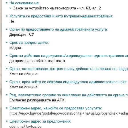
На основание на:
Закон за устройство на територията - чл. 63, ал. 2
Услугата се предоставя и като вътрешно-административна:
Не
Орган по предоставянето на административната услуга:
Дирекция ТСУ
Срок за предоставяне:
30 дни
Срок на действие на документа/индивидуалния административен ак
до промяна на обстоятелствата
Орган, осъществяващ контрол върху дейността на органа по предо
Кмет на община
Орган, пред който се обжалва индивидуален административен акт:
Кмет на община
Ред, включително срокове за обжалване на действията на органа п
Съгласно разпоредбите на АПК.
Електронен адрес, на който се предоставя услугата:
https://egov.bg/wps/portal/egov/dostavchitsi+na+uslugi/obshtinski+admin
Електронен адрес за предложения:
obshtina@aytos.bg