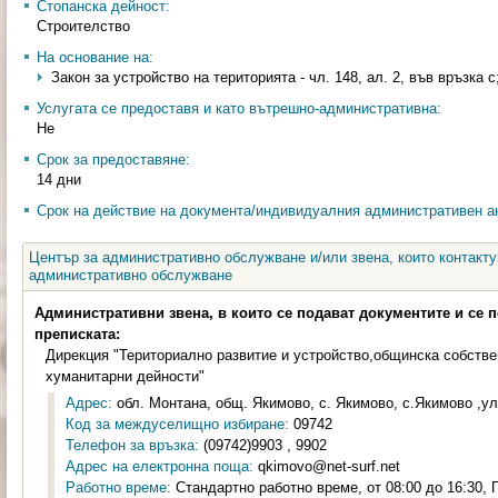
Стопанска дейност:
Строителство
На основание на:
Закон за устройство на територията - чл. 148, ал. 2, във връзка с;
Услугата се предоставя и като вътрешно-административна:
Не
Срок за предоставяне:
14 дни
Срок на действие на документа/индивидуалния административен ак
Център за административно обслужване и/или звена, които контакту
административно обслужване
Административни звена, в които се подават документите и се 
преписката:
Дирекция "Териториално развитие и устройство,общинска собстве
хуманитарни дейности"
Адрес:
обл. Монтана, общ. Якимово, с. Якимово, с.Якимово ,ул.
Код за междуселищно избиране:
09742
Телефон за връзка:
(09742)9903 , 9902
Адрес на електронна поща:
qkimovo@net-surf.net
Работно време:
Стандартно работно време, от 08:00 до 16:30, П