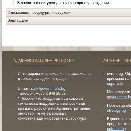
В звеното е осигурен достъп за хора с увреждания
Изисквания, процедури, инструкции
Заплащане
АДМИНИСТРАТИВЕН РЕГИСТЪР
ИНТЕРНЕТ ВР
Интегрирана информационна система на
evroto.bg: О
държавната администрация
приемане на 
еврото.бг
E-mail:
ras@government.bg
Министерски 
Телефон: +359 2 940 29 32
government.b
* Посочените координати са
само за
техническа поддръжка и въпроси във
Портал за об
връзка с работата на Административния
strategy.bg
регистър
. Те не са връзка с
конкретна административна структура.
Eдинен инфо
средствата о
eufunds.bg