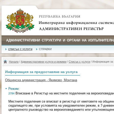
АДМИНИСТРАТИВНИ СТРУКТУРИ И ОРГАНИ НА ИЗПЪЛНИТЕЛН
СПРАВКИ
СПИСЪК С УСЛУГИ
Начало
/
Административни услуги и режими
/
Списък с услуги
/ Информация за 
Информация за предоставяне на услуга
Общинска администрация - Якимово, Монтана
Режим:
Вписване в Регистър на местните поделения на вероизповеда
2784
Местните поделения се вписват в регистър от кметовете на общини
седалището им, при условията на уведомителен режим, в 7-дневен 
централното ръководство на вероизповеданието или упълномощено 