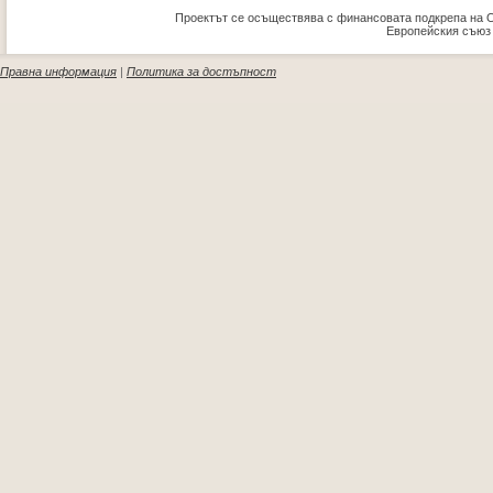
Проектът се осъществява с финансовата подкрепа на 
Европейския съюз
Правна информация
|
Политика за достъпност