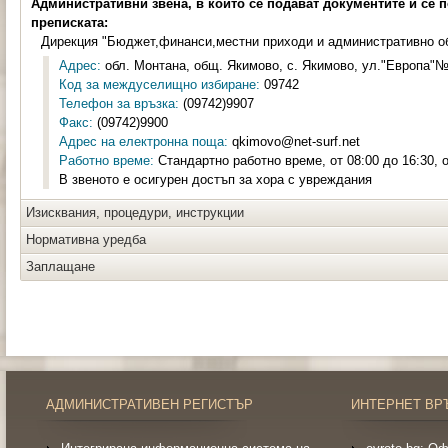
Административни звена, в които се подават документите и се 
преписката:
Дирекция "Бюджет,финанси,местни приходи и административно о
Адрес:
обл. Монтана, общ. Якимово, с. Якимово, ул."Европа"№8
Код за междуселищно избиране:
09742
Телефон за връзка:
(09742)9907
Факс:
(09742)9900
Адрес на електронна поща:
qkimovo@net-surf.net
Работно време:
Стандартно работно време, от 08:00 до 16:30, о
В звеното е осигурен достъп за хора с увреждания
Изисквания, процедури, инструкции
Нормативна уредба
Заплащане
АДМИНИСТРАТИВЕН РЕГИСТЪР
ИНТЕРНЕТ ВР