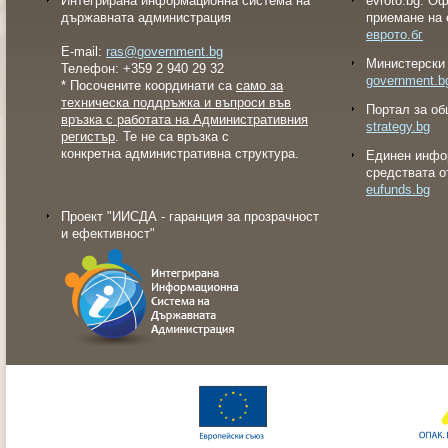
Интегрирана информационна система на
evroto.bg: О
държавната администрация
приемане на 
еврото.бг
E-mail:
ras@government.bg
Министерски 
Телефон: +359 2 940 29 32
government.b
* Посочените координати са
само за
техническа поддръжка и въпроси във
Портал за об
връзка с работата на Административния
strategy.bg
регистър
. Те не са връзка с
конкретна административна структура.
Eдинен инфо
средствата о
eufunds.bg
Проект "ИИСДА - гаранция за прозрачност
и ефективност"