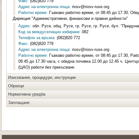
Факс:
(082)820 779
Адрес на електронна поща:
riosv@riosv-ruse.org
Работно време:
Гъвкаво работно време, от 08:45 до 17:30, Обед
Дирекция "Административни, финансови и правни дейности"
Адрес:
обл. Русе, общ. Русе, гр. Русе, гр. Русе, бул. "Придунав
Код за междуселищно избиране:
082
Телефон за връзка:
(082)820 772
Факс:
(082)820 779
Адрес на електронна поща:
riosv@riosv-ruse.org
Работно време:
Гъвкаво работно време, от 08:45 до 17:30, Раб
08.45 до 17.30 часа, с обедна почивка 12.00 до 12.45 ч. Цент
(ЦАО) работи без прекъсване.
Изисквания, процедури, инструкции
Образци
Нормативна уредба
Заплащане