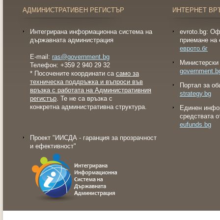
АДМИНИСТРАТИВЕН РЕГИСТЪР
ИНТЕРНЕТ ВР
Интегрирана информационна система на
evroto.bg: О
държавната администрация
приемане на 
еврото.бг
E-mail:
ras@government.bg
Министерски 
Телефон: +359 2 940 29 32
government.b
* Посочените координати са
само за
техническа поддръжка и въпроси във
Портал за об
връзка с работата на Административния
strategy.bg
регистър
. Те не са връзка с
конкретна административна структура.
Eдинен инфо
средствата о
eufunds.bg
Проект "ИИСДА - гаранция за прозрачност
и ефективност"