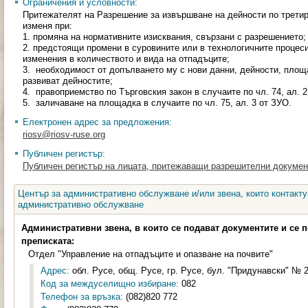
Ограничения и условности:
Притежателят на Разрешение за извършване на дейности по третир
изменя при:
1. промяна на нормативните изисквания, свързани с разрешението;
2. предстоящи промени в суровините или в технологичните процеси
изменения в количеството и вида на отпадъците;
3. необходимост от допълването му с нови данни, дейности, площ
развиват дейностите;
4. правоприемство по Търговския закон в случаите по чл. 74, ал. 2
5. заличаване на площадка в случаите по чл. 75, ал. 3 от ЗУО.
Електронен адрес за предложения:
riosv@riosv-ruse.org
Публичен регистър:
Публичен регистър на лицата, притежаващи разрешителни докумен
Център за административно обслужване и/или звена, които контакту
административно обслужване
Административни звена, в които се подават документите и се 
преписката:
Отдел "Управление на отпадъците и опазване на почвите"
Адрес:
обл. Русе, общ. Русе, гр. Русе, бул. "Придунавски" № 20
Код за междуселищно избиране:
082
Телефон за връзка:
(082)820 772