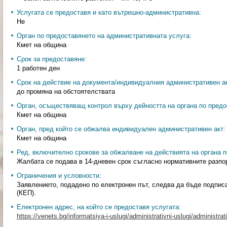
Услугата се предоставя и като вътрешно-административна:
Не
Орган по предоставянето на административната услуга:
Кмет на община
Срок за предоставяне:
1 работен ден
Срок на действие на документа/индивидуалния административен ак
до промяна на обстоятелствата
Орган, осъществяващ контрол върху дейността на органа по предо
Кмет на община
Орган, пред който се обжалва индивидуален административен акт:
Кмет на община
Ред, включително срокове за обжалване на действията на органа п
Жалбата се подава в 14-дневен срок съгласно нормативните разпо
Ограничения и условности:
Заявлението, подадено по електронен път, следва да бъде подпис
(КЕП).
Електронен адрес, на който се предоставя услугата:
https://venets.bg/informatsiya-i-uslugi/administrativni-uslugi/administrat