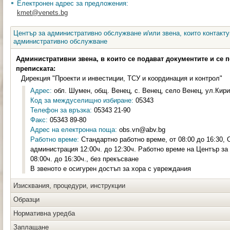
Електронен адрес за предложения:
kmet@venets.bg
Център за административно обслужване и/или звена, които контакту
административно обслужване
Административни звена, в които се подават документите и се 
преписката:
Дирекция "Проекти и инвестиции, ТСУ и координация и контрол"
Адрес:
обл. Шумен, общ. Венец, с. Венец, село Венец, ул.Кири
Код за междуселищно избиране:
05343
Телефон за връзка:
05343 21-90
Факс:
05343 89-80
Адрес на електронна поща:
obs.vn@abv.bg
Работно време:
Стандартно работно време, от 08:00 до 16:30,
администрация 12:00ч. до 12:30ч. Работно време на Център з
08:00ч. до 16:30ч., без прекъсване
В звеното е осигурен достъп за хора с увреждания
Изисквания, процедури, инструкции
Образци
Нормативна уредба
Заплащане