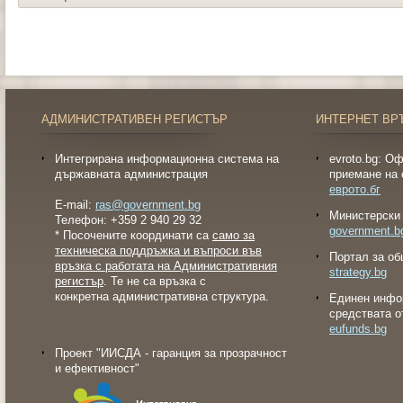
АДМИНИСТРАТИВЕН РЕГИСТЪР
ИНТЕРНЕТ ВР
Интегрирана информационна система на
evroto.bg: О
държавната администрация
приемане на 
еврото.бг
E-mail:
ras@government.bg
Министерски 
Телефон: +359 2 940 29 32
government.b
* Посочените координати са
само за
техническа поддръжка и въпроси във
Портал за об
връзка с работата на Административния
strategy.bg
регистър
. Те не са връзка с
конкретна административна структура.
Eдинен инфо
средствата о
eufunds.bg
Проект "ИИСДА - гаранция за прозрачност
и ефективност"