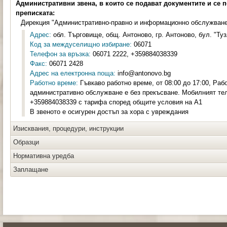
Административни звена, в които се подават документите и се 
преписката:
Дирекция "Административно-правно и информационно обслужван
Адрес:
обл. Търговище, общ. Антоново, гр. Антоново, бул. "Туз
Код за междуселищно избиране:
06071
Телефон за връзка:
06071 2222, +359884038339
Факс:
06071 2428
Адрес на електронна поща:
info@antonovo.bg
Работно време:
Гъвкаво работно време, от 08:00 до 17:00, Раб
административно обслужване е без прекъсване. Мобилният те
+359884038339 с тарифа според общите условия на А1
В звеното е осигурен достъп за хора с увреждания
Изисквания, процедури, инструкции
Образци
Нормативна уредба
Заплащане