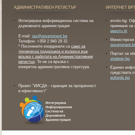
АДМИНИСТРАТИВЕН РЕГИСТЪР
ИНТЕРНЕТ ВР
Интегрирана информационна система на
evroto.bg: О
държавната администрация
приемане на 
еврото.бг
E-mail:
ras@government.bg
Министерски 
Телефон: +359 2 940 29 32
government.b
* Посочените координати са
само за
техническа поддръжка и въпроси във
Портал за об
връзка с работата на Административния
strategy.bg
регистър
. Те не са връзка с
конкретна административна структура.
Eдинен инфо
средствата о
eufunds.bg
Проект "ИИСДА - гаранция за прозрачност
и ефективност"