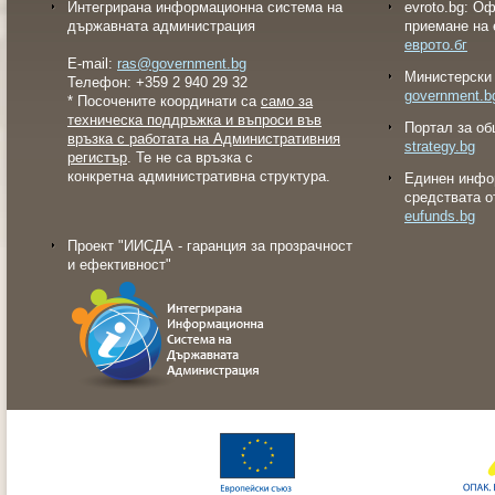
Интегрирана информационна система на
evroto.bg: О
държавната администрация
приемане на 
еврото.бг
E-mail:
ras@government.bg
Министерски 
Телефон: +359 2 940 29 32
government.b
* Посочените координати са
само за
техническа поддръжка и въпроси във
Портал за об
връзка с работата на Административния
strategy.bg
регистър
. Те не са връзка с
конкретна административна структура.
Eдинен инфо
средствата о
eufunds.bg
Проект "ИИСДА - гаранция за прозрачност
и ефективност"