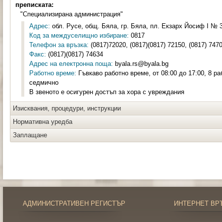
преписката:
"Специализирана администрация"
Адрес:
обл. Русе, общ. Бяла, гр. Бяла, пл. Екзарх Йосиф I № 3,
Код за междуселищно избиране:
0817
Телефон за връзка:
(0817)72020, (0817)(0817) 72150, (0817) 747
Факс:
(0817)(0817) 74634
Адрес на електронна поща:
byala.rs@byala.bg
Работно време:
Гъвкаво работно време, от 08:00 до 17:00, 8 ра
седмично
В звеното е осигурен достъп за хора с увреждания
Изисквания, процедури, инструкции
Нормативна уредба
Заплащане
АДМИНИСТРАТИВЕН РЕГИСТЪР
ИНТЕРНЕТ ВР