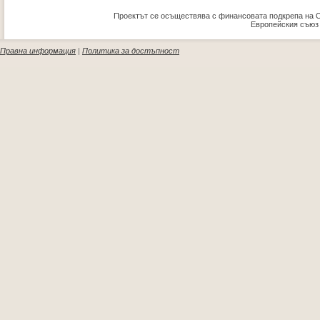
Проектът се осъществява с финансовата подкрепа на 
Европейския съюз
Правна информация
|
Политика за достъпност