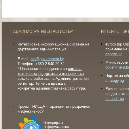
АДМИНИСТРАТИВЕН РЕГИСТЪР
ИНТЕРНЕТ ВР
Интегрирана информационна система на
evroto.bg: О
държавната администрация
приемане на 
еврото.бг
E-mail:
ras@government.bg
Министерски 
Телефон: +359 2 940 29 32
government.b
* Посочените координати са
само за
техническа поддръжка и въпроси във
Портал за об
връзка с работата на Административния
strategy.bg
регистър
. Те не са връзка с
конкретна административна структура.
Eдинен инфо
средствата о
eufunds.bg
Проект "ИИСДА - гаранция за прозрачност
и ефективност"