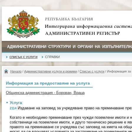
АДМИНИСТРАТИВНИ СТРУКТУРИ И ОРГАНИ НА ИЗПЪЛНИТЕЛН
СПРАВКИ
СПИСЪК С УСЛУГИ
Начало
/
Административни услуги и режими
/
Списък с услуги
/ Информация за 
Информация за предоставяне на услуга
Общинска администрация - Борован, Враца
Услуга:
Издаване на заповед за учредяване право на преминаване пре
2114
Когато е необходимо преминаване през чужди поземлени имоти и н
собственици на поземлени имоти, и друго техническо решение е я
правото на преминаване се учредява със заповед на кмета на общ
могат да се влошават условията за застрояване на поземлените им