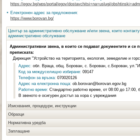
https://egov.bg/wps/portal/egov/dostavchitsi+na+uslugi/obshtinski+admini
Електронен адрес за предложения:
https://www.borovan.bg/
Център за административно обслужване и/или звена, които контакту
административно обслужване
Административни звена, в които се подават документите и се 
преписката:
Дирекция "Устройство на територията, екология, земеделие и гор
Адрес:
обл. Враца, общ. Борован, с. Борован, с.Борован, ул."
Код за междуселищно избиране:
09147
Телефон за връзка:
070020126
Адрес на електронна поща:
ob.borovan@borovan.egov.bg
Работно време:
Стандартно работно време, от 08:00 до 17:00, 
В звеното е осигурен достъп за хора с увреждания
Изисквания, процедури, инструкции
Образци
Нормативна уредба
Заплащане