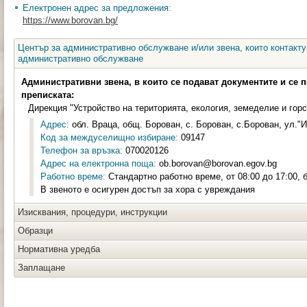
Електронен адрес за предложения:
https://www.borovan.bg/
Център за административно обслужване и/или звена, които контакту
административно обслужване
Административни звена, в които се подават документите и се 
преписката:
Дирекция "Устройство на територията, екология, земеделие и гор
Адрес:
обл. Враца, общ. Борован, с. Борован, с.Борован, ул."
Код за междуселищно избиране:
09147
Телефон за връзка:
070020126
Адрес на електронна поща:
ob.borovan@borovan.egov.bg
Работно време:
Стандартно работно време, от 08:00 до 17:00, 
В звеното е осигурен достъп за хора с увреждания
Изисквания, процедури, инструкции
Образци
Нормативна уредба
Заплащане