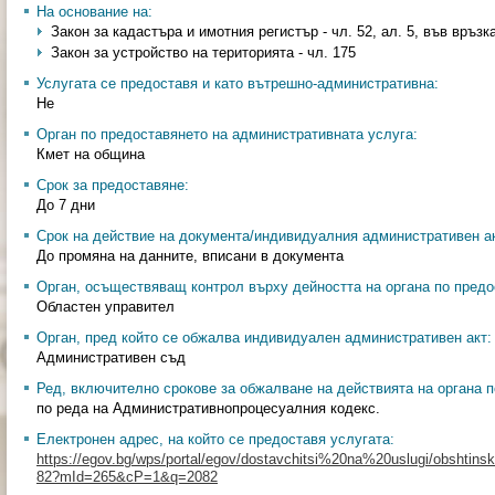
На основание на:
Закон за кадастъра и имотния регистър - чл. 52, ал. 5, във връзк
Закон за устройство на територията - чл. 175
Услугата се предоставя и като вътрешно-административна:
Не
Орган по предоставянето на административната услуга:
Кмет на община
Срок за предоставяне:
До 7 дни
Срок на действие на документа/индивидуалния административен ак
До промяна на данните, вписани в документа
Орган, осъществяващ контрол върху дейността на органа по предо
Областен управител
Орган, пред който се обжалва индивидуален административен акт:
Административен съд
Ред, включително срокове за обжалване на действията на органа п
по реда на Административнопроцесуалния кодекс.
Електронен адрес, на който се предоставя услугата:
https://egov.bg/wps/portal/egov/dostavchitsi%20na%20uslugi/obshtinski
82?mId=265&cP=1&q=2082