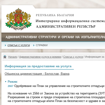
АДМИНИСТРАТИВНИ СТРУКТУРИ И ОРГАНИ НА ИЗПЪЛНИТЕЛН
СПРАВКИ
СПИСЪК С УСЛУГИ
Начало
/
Административни услуги и режими
/
Списък с услуги
/ Информация за 
Информация за предоставяне на услуга
Общинска администрация - Белослав, Варна
Режим:
Одобряване на План за управление на строителните отпадъци 
2667
На основание чл.156б от Закона за устройство на територията (ЗУ
Разрешение за строеж и преди откираване на строителна площадк
на строителните отпадъци и/или План за безопасност и здраве в за