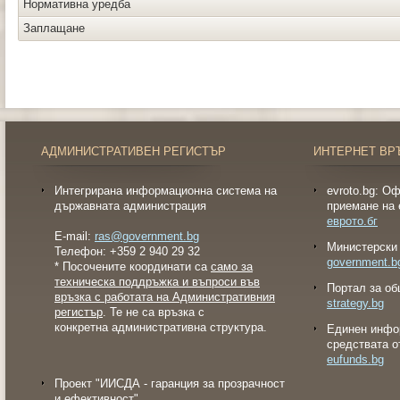
Нормативна уредба
Заплащане
АДМИНИСТРАТИВЕН РЕГИСТЪР
ИНТЕРНЕТ ВР
Интегрирана информационна система на
evroto.bg: О
държавната администрация
приемане на 
еврото.бг
E-mail:
ras@government.bg
Министерски 
Телефон: +359 2 940 29 32
government.b
* Посочените координати са
само за
техническа поддръжка и въпроси във
Портал за об
връзка с работата на Административния
strategy.bg
регистър
. Те не са връзка с
конкретна административна структура.
Eдинен инфо
средствата о
eufunds.bg
Проект "ИИСДА - гаранция за прозрачност
и ефективност"