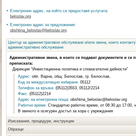
Електронен адрес, на който се предоставя услугата:
beloslav.org
Електронен адрес за предложения:
obshtina_beloslav@beloslav.org
Център за административно обслужване и/или звена, които контакту
административно обслужване
Административни звена, в които се подават документите и се 
преписката:
Дирекция "Инвестиционна политика и спомагателни дейности"
Адрес:
обл. Варна, общ. Белослав, гр. Белослав,
Код за междуселищно избиране:
05112
Телефон за връзка:
(05112)3553, 05112/2214
Факс:
(05112)2214
Адрес на електронна поща:
obshtina_beloslav@beloslav.org
Работно време:
Стандартно работно време, от 08:30 до 17:00, 
В звеното е осигурен достъп за хора с увреждания
Изисквания, процедури, инструкции
Образци