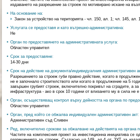
издаването на разрешение за строеж по мотивирано искане на въз
На основание на:
Закон за устройство на територията - чл. 150, ал. 1; чл. 145, ал. 1
Услугата се предоставя и като вътрешно-административна:
Не
Орган по предоставянето на административната услуга:
Областен управител
Срок за предоставяне:
14-30 дни
Срок на действие на документа/индивидуалния административен ак
Разрешението за строеж губи правно действие, когато в продължен
не е започнало строителството или когато в продължение на 5 годи
завършен грубият строеж, включително покривът на сградите, а за
инфраструктура - ако в срок 10 години от влизането му в сила не 
Орган, осъществяващ контрол върху дейността на органа по предо
Областен управител
Орган, пред който се обжалва индивидуален административен акт:
Административен съд Сливен
Ред, включително срокове за обжалване на действията на органа п
Частите на комплексния проект за инвестиционна инициатива се о
разрешението за строеж. Съгласно чл.149, ал.4 от ЗУТ за изда