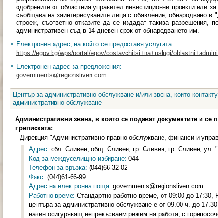
одобрените от областния управител инвестиционни проекти или за 
съобщава на заинтересуваните лица с обявление, обнародвано в "
строеж, съответно отказите да се издадат такива разрешения, 
административен съд в 14-дневен срок от обнародването им.
Електронен адрес, на който се предоставя услугата:
https://egov.bg/wps/portal/egov/dostavchitsi+na+uslugi/oblastni+administ
Електронен адрес за предложения:
governments@regionsliven.com
Център за административно обслужване и/или звена, които контакту
административно обслужване
Административни звена, в които се подават документите и се 
преписката:
Дирекция "Административно-правно обслужване, финанси и управ
Адрес:
обл. Сливен, общ. Сливен, гр. Сливен, гр. Сливен, ул. 
Код за междуселищно избиране:
044
Телефон за връзка:
(044)66-32-02
Факс:
(044)61-66-99
Адрес на електронна поща:
governments@regionsliven.com
Работно време:
Стандартно работно време, от 09:00 до 17:30,
центъра за административно обслужване е от 09.00 ч. до 17.30 
начин осигуряващ непрекъсваем режим на работа, с горепосоч