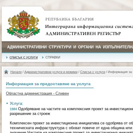
АДМИНИСТРАТИВНИ СТРУКТУРИ И ОРГАНИ НА ИЗПЪЛНИТЕЛН
СПРАВКИ
СПИСЪК С УСЛУГИ
Начало
/
Административни услуги и режими
/
Списък с услуги
/ Информация за 
Информация за предоставяне на услуга
Областна администрация - Сливен
Услуга:
Одобряване на частите на комплексния проект за инвестицион
1984
разрешение за строеж
Комплексен проект за инвестиционна инициатива се одобрява от об
техническата инфраструктура с обхват повече от една община или 
значение.Частите на комплексния проект за инвестиционна инициа