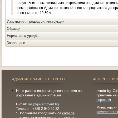
в служебните помещения има потребители на административни 
време, работа на Административния център продължава до пр
не по-късно от 19.30 ч.
Изисквания, процедури, инструкции
Образци
Нормативна уредба
Заплащане
АДМИНИСТРАТИВЕН РЕГИСТЪР
ИНТЕРНЕТ ВР
Интегрирана информационна система на
evroto.bg: О
държавната администрация
приемане на 
еврото.бг
E-mail:
ras@government.bg
Министерски 
Телефон: +359 2 940 29 32
government.b
* Посочените координати са
само за
техническа поддръжка и въпроси във