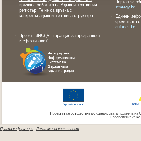
Портал за об
връзка с работата на Административния
strategy.bg
регистър
. Те не са връзка с
конкретна административна структура.
Eдинен инфо
средствата о
eufunds.bg
Проект "ИИСДА - гаранция за прозрачност
и ефективност"
Проектът се осъществява с финансовата подкрепа на 
Европейския съюз
Правна информация
|
Политика за достъпност