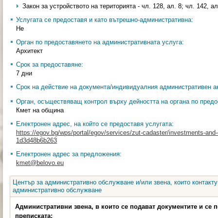
Закон за устройството на територията - чл. 128, ал. 8; чл. 142, ал.
Услугата се предоставя и като вътрешно-административна:
Не
Орган по предоставянето на административната услуга:
Архитект
Срок за предоставяне:
7 дни
Срок на действие на документа/индивидуалния административен ак
Орган, осъществяващ контрол върху дейността на органа по предо
Кмет на община
Електронен адрес, на който се предоставя услугата:
https://egov.bg/wps/portal/egov/services/zut-cadaster/investments-an
1d3d48b6b263
Електронен адрес за предложения:
kmet@belovo.eu
Център за административно обслужване и/или звена, които контакту
административно обслужване
Административни звена, в които се подават документите и се 
преписката: