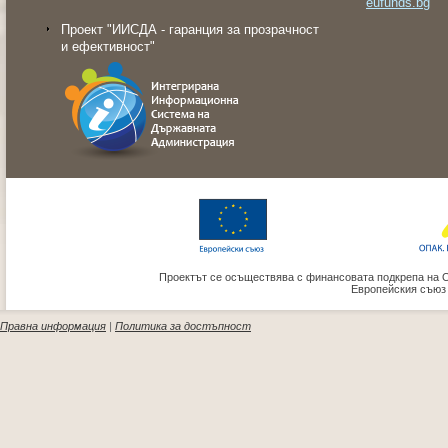
eufunds.bg
Проект "ИИСДА - гаранция за прозрачност
и ефективност"
Проектът се осъществява с финансовата подкрепа на 
Европейския съюз
Правна информация
|
Политика за достъпност