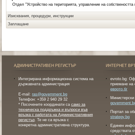
Отдел "Устройство на територията, управление на собствеността 
Изисквания, процедури, инструкции
Заплащане
АДМИНИСТРАТИВЕН РЕГИСТЪР
ИНТЕРНЕТ ВР
Интегрирана информационна система на
evroto.bg: О
държавната администрация
приемане на 
еврото.бг
E-mail:
ras@government.bg
Министерски 
Телефон: +359 2 940 29 32
government.b
* Посочените координати са
само за
техническа поддръжка и въпроси във
Портал за об
връзка с работата на Административния
strategy.bg
регистър
. Те не са връзка с
конкретна административна структура.
Eдинен инфо
средствата о