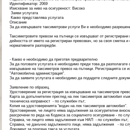
Идентификатор: 2069
Изискване за ниво на осигуреност: Високо
Заяви услугата
Какво представлява услугата
Описание
За да извършвате таксиметрови услуги Ви е необходимо разрешени
Таксиметровите превози на пътници се извършват от регистрирани
дейността от името на регистриран превозвач, но за своя сметка и
нормативните разпоредби.
- Какво е необходимо да приготвя предварително
За да ползвате услугата е необходимо преди това да разполагате 
извършване на таксиметров превоз на пътници. Регистрацията се 
"Автомобилна администрация".
За да заявите услугата е необходимо да подадете следните докум
Заявление по образец.
Удостоверение за регистрация за извършване на таксиметров прево
Карта за допълнителен преглед на лек таксиметров автомобил към
техническа изправност - по служебен път;
Копия на удостоверенията “водач на лек таксиметров автомобил”.
Удостоверение, че лицето няма задължения за осигурителни вноски
разсрочени по реда на Кодекса за социалното осигуряване - по сл
Справка, че лицето няма задължения към НАП - по служебен път;
Справка, че данъчно задълженото лице, няма задължения - по сл
Документ за платена такса за услугата.