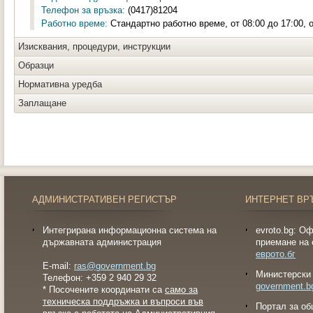
Телефон за връзка:
(0417)81204
Работно време:
Стандартно работно време, от 08:00 до 17:00, о
Изисквания, процедури, инструкции
Образци
Нормативна уредба
Заплащане
АДМИНИСТРАТИВЕН РЕГИСТЪР
ИНТЕРНЕТ ВР
Интегрирана информационна система на
evroto.bg: О
държавната администрация
приемане на 
еврото.бг
E-mail:
ras@government.bg
Министерски 
Телефон: +359 2 940 29 32
government.b
* Посочените координати са
само за
техническа поддръжка и въпроси във
Портал за об