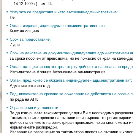
14.12.1999 г.) - чл. 24
Услугата се предоставя и като вътрешно-административна:
Не
Орган, издаващ индивидуален административен акт:
Кмет на община
Срок за предоставяне:
7 дни
Срок на действие на документа/индивидуалния административен ак
за срока посочен от превозвача, но не по-късно от края на календа
Орган, осъществяващ контрол върху дейността на органа по предо
Изпълнителна Агенция Автомобилна администрация
Орган, пред който се обжалва индивидуален административен акт:
Административен съд
Ред, включително срокове за обжалване на действията на органа п
по реда на АПК
Ограничения и условности:
За да извършвате таксиметрови услуги Ви е необходимо разрешени
Таксиметровите превози на пътници се извършват от регистрирани
дейността от името на регистриран превозвач, но за своя сметка и
нормативните разпоредби.
Издаване на разрешение за таксиметров превоз на пътници и холо