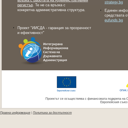
връзка с работата на Административния
strategy.bg
регистър
. Те не са връзка с
конкретна административна структура.
Eдинен инфо
средствата о
eufunds.bg
Проект "ИИСДА - гаранция за прозрачност
и ефективност"
Проектът се осъществява с финансовата подкрепа на 
Европейския съюз
Правна информация
|
Политика за достъпност