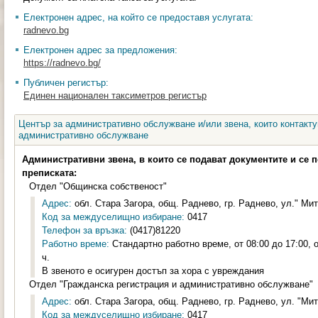
Електронен адрес, на който се предоставя услугата:
radnevo.bg
Електронен адрес за предложения:
https://radnevo.bg/
Публичен регистър:
Единен национален таксиметров регистър
Център за административно обслужване и/или звена, които контакту
административно обслужване
Административни звена, в които се подават документите и се 
преписката:
Отдел "Общинска собственост"
Адрес:
обл. Стара Загора, общ. Раднево, гр. Раднево, ул." Мит
Код за междуселищно избиране:
0417
Телефон за връзка:
(0417)81220
Работно време:
Стандартно работно време, от 08:00 до 17:00, о
ч.
В звеното е осигурен достъп за хора с увреждания
Отдел "Гражданска регистрация и административно обслужване"
Адрес:
обл. Стара Загора, общ. Раднево, гр. Раднево, ул. "Мит
Код за междуселищно избиране:
0417