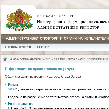
АДМИНИСТРАТИВНИ СТРУКТУРИ И ОРГАНИ НА ИЗПЪЛНИТЕЛН
СПРАВКИ
СПИСЪК С УСЛУГИ
Начало
/
Административни услуги и режими
/
Списък с услуги
/ Информация за 
Информация за предоставяне на услуга
Общинска администрация - Раднево, Стара Загора
Режим:
Издаване на разрешение за таксиметров превоз на пътници и 
2069
Издаване на разрешение за таксиметров превоз на пътници и холо
На основание на:
Наредба № 34 за таксиметров превоз на пътници на министъра на 