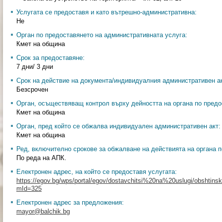
Услугата се предоставя и като вътрешно-административна:
Не
Орган по предоставянето на административната услуга:
Кмет на община
Срок за предоставяне:
7 дни/ 3 дни
Срок на действие на документа/индивидуалния административен ак
Безсрочен
Орган, осъществяващ контрол върху дейността на органа по предо
Кмет на община
Орган, пред който се обжалва индивидуален административен акт:
Кмет на община
Ред, включително срокове за обжалване на действията на органа п
По реда на АПК.
Електронен адрес, на който се предоставя услугата:
https://egov.bg/wps/portal/egov/dostavchitsi%20na%20uslugi/obshtinski
mId=325
Електронен адрес за предложения:
mayor@balchik.bg