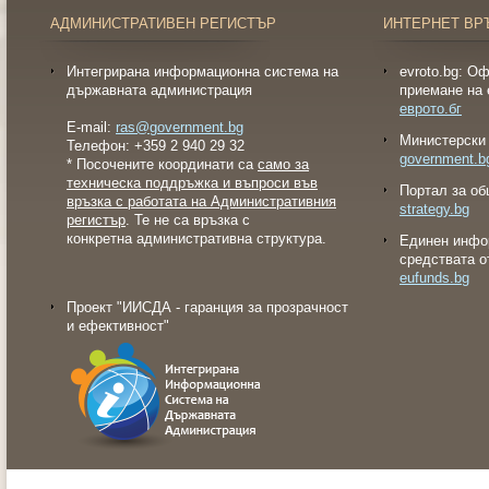
АДМИНИСТРАТИВЕН РЕГИСТЪР
ИНТЕРНЕТ ВР
Интегрирана информационна система на
evroto.bg: О
държавната администрация
приемане на 
еврото.бг
E-mail:
ras@government.bg
Министерски 
Телефон: +359 2 940 29 32
government.b
* Посочените координати са
само за
техническа поддръжка и въпроси във
Портал за об
връзка с работата на Административния
strategy.bg
регистър
. Те не са връзка с
конкретна административна структура.
Eдинен инфо
средствата о
eufunds.bg
Проект "ИИСДА - гаранция за прозрачност
и ефективност"