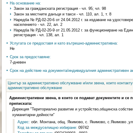
На основание на:
Закон за гражданската регистрация - чл. 95; чл. 98
Закон за местните данъци и такси - чл. 110, ал. 1, т. 8
Наредба № РД-02-20-6 от 24.04.2012 г. за издаване на удостовер
населението - чл. 22, ал. 2
Наредба № РД-02-20-9 от 21.05.2012 г. за функциониране на Еди
регистрация - чл. 138, ал. 1
Услугата се предоставя и като вътрешно-административна:
Не
Срок за предоставяне:
7-дневен
Срок на действие на документа/индивидуалния административен ак
Център за административно обслужване и/или звена, които контакту
административно обслужване
Административни звена, в които се подават документите и се 
преписката:
Дирекция "Териториално развитие и устройство,общинска собстве
хуманитарни дейности"
Адрес:
обл. Монтана, общ. Якимово, с. Якимово, с.Якимово ,ул.
Код за междуселищно избиране:
09742