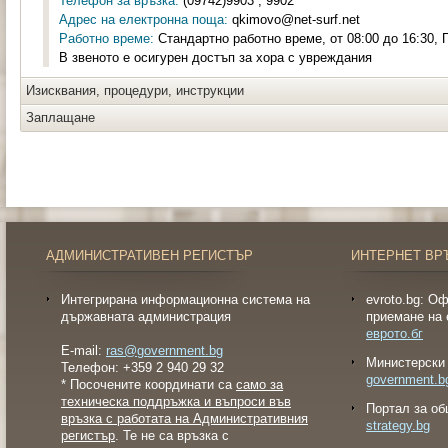
Телефон за връзка:
(09742)9903 , 9902
Адрес на електронна поща:
qkimovo@net-surf.net
Работно време:
Стандартно работно време, от 08:00 до 16:30, П
В звеното е осигурен достъп за хора с увреждания
Изисквания, процедури, инструкции
Заплащане
АДМИНИСТРАТИВЕН РЕГИСТЪР
ИНТЕРНЕТ ВР
Интегрирана информационна система на
evroto.bg: О
държавната администрация
приемане на 
еврото.бг
E-mail:
ras@government.bg
Министерски 
Телефон: +359 2 940 29 32
government.b
* Посочените координати са
само за
техническа поддръжка и въпроси във
Портал за об
връзка с работата на Административния
strategy.bg
регистър
. Те не са връзка с