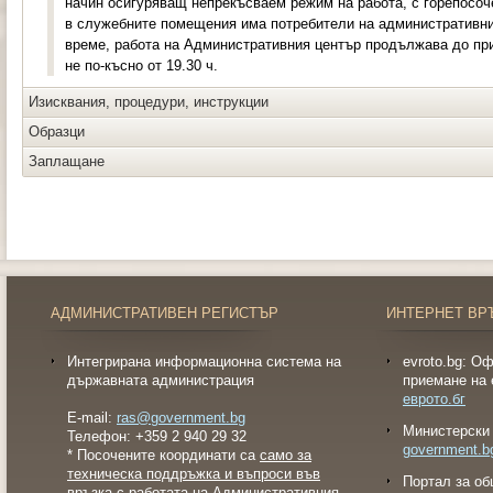
начин осигуряващ непрекъсваем режим на работа, с горепосоч
в служебните помещения има потребители на административни 
време, работа на Административния център продължава до пр
не по-късно от 19.30 ч.
Изисквания, процедури, инструкции
Образци
Заплащане
АДМИНИСТРАТИВЕН РЕГИСТЪР
ИНТЕРНЕТ ВР
Интегрирана информационна система на
evroto.bg: О
държавната администрация
приемане на 
еврото.бг
E-mail:
ras@government.bg
Министерски 
Телефон: +359 2 940 29 32
government.b
* Посочените координати са
само за
техническа поддръжка и въпроси във
Портал за об
връзка с работата на Административния