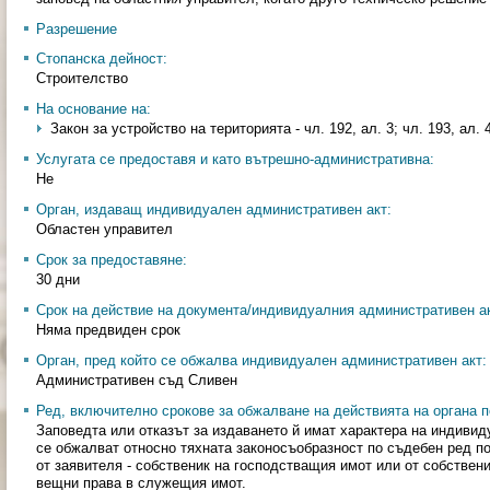
Разрешение
Стопанска дейност:
Строителство
На основание на:
Закон за устройство на територията - чл. 192, ал. 3; чл. 193, ал. 
Услугата се предоставя и като вътрешно-административна:
Не
Орган, издаващ индивидуален административен акт:
Областен управител
Срок за предоставяне:
30 дни
Срок на действие на документа/индивидуалния административен ак
Няма предвиден срок
Орган, пред който се обжалва индивидуален административен акт:
Административен съд Сливен
Ред, включително срокове за обжалване на действията на органа п
Заповедта или отказът за издаването й имат характера на индивид
се обжалват относно тяхната законосъобразност по съдебен ред по р
от заявителя - собственик на господстващия имот или от собствен
вещни права в служещия имот.