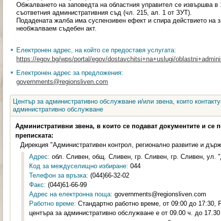
Обжалването на заповедта на областния управител се извършва в 
съответния административния съд (чл. 215, ал. 1 от ЗУТ).
Подадената жалба има суспензивен ефект и спира действието на з
необжалваем съдебен акт.
Електронен адрес, на който се предоставя услугата:
https://egov.bg/wps/portal/egov/dostavchitsi+na+uslugi/oblastni+administ
Електронен адрес за предложения:
governments@regionsliven.com
Център за административно обслужване и/или звена, които контакту
административно обслужване
Административни звена, в които се подават документите и се 
преписката:
Дирекция "Административен контрол, регионално развитие и държ
Адрес:
обл. Сливен, общ. Сливен, гр. Сливен, гр. Сливен, ул. 
Код за междуселищно избиране:
044
Телефон за връзка:
(044)66-32-02
Факс:
(044)61-66-99
Адрес на електронна поща:
governments@regionsliven.com
Работно време:
Стандартно работно време, от 09:00 до 17:30,
центъра за административно обслужване е от 09.00 ч. до 17.30 