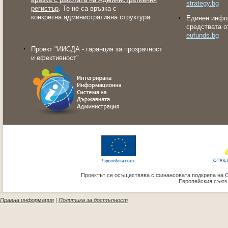
strategy.bg
регистър
. Те не са връзка с
конкретна административна структура.
Eдинен инфо
средствата о
eufunds.bg
Проект "ИИСДА - гаранция за прозрачност
и ефективност"
Проектът се осъществява с финансовата подкрепа на 
Европейския съюз
Правна информация
|
Политика за достъпност