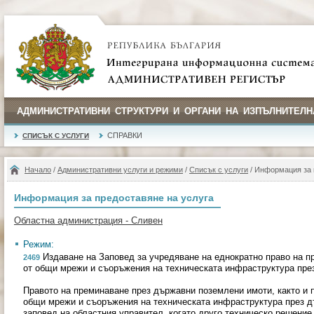
АДМИНИСТРАТИВНИ СТРУКТУРИ И ОРГАНИ НА ИЗПЪЛНИТЕЛН
СПРАВКИ
СПИСЪК С УСЛУГИ
Начало
/
Административни услуги и режими
/
Списък с услуги
/ Информация за 
Информация за предоставяне на услуга
Областна администрация - Сливен
Режим:
Издаване на Заповед за учредяване на еднократно право на п
2469
от общи мрежи и съоръжения на техническата инфраструктура през
Правото на преминаване през държавни поземлени имоти, както и п
общи мрежи и съоръжения на техническата инфраструктура през д
заповед на областния управител, когато друго техническо решение