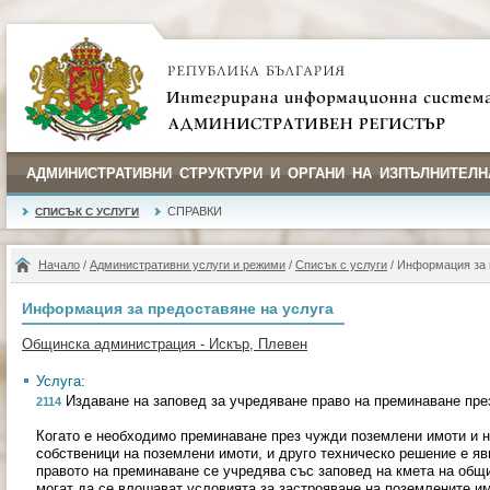
АДМИНИСТРАТИВНИ СТРУКТУРИ И ОРГАНИ НА ИЗПЪЛНИТЕЛН
СПРАВКИ
СПИСЪК С УСЛУГИ
Начало
/
Административни услуги и режими
/
Списък с услуги
/ Информация за 
Информация за предоставяне на услуга
Общинска администрация - Искър, Плевен
Услуга:
Издаване на заповед за учредяване право на преминаване пре
2114
Когато е необходимо преминаване през чужди поземлени имоти и н
собственици на поземлени имоти, и друго техническо решение е я
правото на преминаване се учредява със заповед на кмета на общ
могат да се влошават условията за застрояване на поземлените им