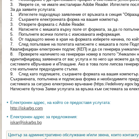
3. Уверете се, че имате инсталиран Adobe Reader. Изтеглете посл
За да заявите услугата:
1. Изтеглете подходящо заявление от връзката в секция "Образци
2. Съхранете електронната форма на вашия компютър.
3. Отворете формата с Adobe Reader.
4. Натиснете с мишката върху поле от формата, за да го попълни
5. Попълнете всички полета с изискваната информация.
6. От падащото меню в края на формата изберете начина, по койт
7. След попълване на полетата натиснете с мишката в поле Подп
Квалифициран електронен подпис (КЕП) и да се генерира уникален
8. Проверете наличието на генериран номер в полето "Уникален но
идентифициращ заявената от вас услуга и по него ще можете да п
системите еВръчване и еПлащане. Ако в това поле липсва генерир
сте изпълнили предходните стъпки.
9. След като подпишете, съхранете формата на вашия компютър
Съхранената, попълнена и подписана форма и необходимите прид
системата за сигурно електронно връчване (https://edelivery.egov.
Натиснете бутона Заяви услугата за връзка към системата за еле
Електронен адрес, на който се предоставя услугата:
http://iskarbg.com
Електронен адрес за предложения:
iskar@iskarbg.bg
Център за административно обслужване и/или звена, които контакту