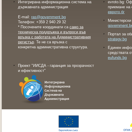
Интегрирана информационна система на
evroto.bg: О
държавната администрация
приемане на 
еврото.бг
E-mail:
ras@government.bg
Министерски 
Телефон: +359 2 940 29 32
government.b
* Посочените координати са
само за
техническа поддръжка и въпроси във
Портал за об
връзка с работата на Административния
strategy.bg
регистър
. Те не са връзка с
конкретна административна структура.
Eдинен инфо
средствата о
eufunds.bg
Проект "ИИСДА - гаранция за прозрачност
и ефективност"