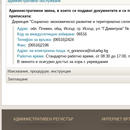
административно обслужване
Административни звена, в които се подават документите и се 
преписката:
Дирекция "Социално- икономическо развитие и териториално сел
Адрес:
обл. Плевен, общ. Искър, гр. Искър, ул."Г.Димитров" № 
Код за междуселищно избиране:
06516
Телефон за връзка:
(06516)2424
Факс:
(06516)2196
Адрес на електронна поща:
n_goranova@iskarbg.bg
Работно време:
Стандартно работно време, от 08:30 до 17:00, п
В звеното е осигурен достъп за хора с увреждания
Изисквания, процедури, инструкции
Заплащане
АДМИНИСТРАТИВЕН РЕГИСТЪР
ИНТЕРНЕТ ВР