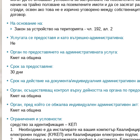
начин на трайно ползване на поземлените имоти и да се засягат 
сгради, освен ако това не е изрично уговорено между собственици
договор.
На основание на:
Закон за устройство на територията - чл. 192, ал. 2
Услугата се предоставя и като вътрешно-административна:
Не
Орган по предоставянето на административната услуга:
Кмет на община
Срок за предоставяне:
30 дни
Срок на действие на документа/индивидуалния административен ак
Орган, осъществяващ контрол върху дейността на органа по предо
Кмет на община
Орган, пред който се обжалва индивидуален административен акт:
Кмет на община
Ограничения и условности:
средство за идентификация – КЕП
1. Необходимо е да инсталирате на вашия компютър Квалифицир
електронен подпис (КУКЕП) или Квалифициран електронен подпис 
2. Необходимо е да притежавате профил в системата „Електронно вр