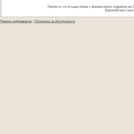
Проектът се осъществява с финансовата подкрепа на 
Европейския съюз
Правна информация
|
Политика за достъпност