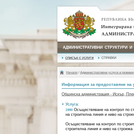
АДМИНИСТРАТИВНИ СТРУКТУРИ И
СПРАВКИ
СПИСЪК С УСЛУГИ
Начало
/
Административни услуги и режими
Информация за предоставяне на 
Общинска администрация - Искър, Пле
Услуга:
Осъществяване на контрол по ст
1990
на строителна линия и ниво на строе
Осъществяване на контрол по строит
строителна линия и ниво на строежа