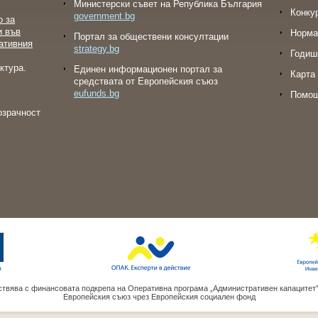
Министерски съвет на Република България
Конку
government.bg
о за
и във
Норма
Портал за обществени консултации
ативния
strategy.bg
Годиш
ктура.
Eдинен информационен портал за
Карта 
средствата от Европейския съюз
eufunds.bg
Помо
озрачност
твява с финансовата подкрепа на Оперативна програма „Административен капацитет
Европейския съюз чрез Европейския социален фонд