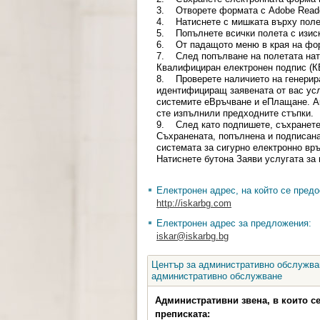
3. Отворете формата с Adobe Reade
4. Натиснете с мишката върху поле 
5. Попълнете всички полета с изис
6. От падащото меню в края на форм
7. След попълване на полетата нат
Квалифициран електронен подпис (КЕ
8. Проверете наличието на генерира
идентифициращ заявената от вас усл
системите еВръчване и еПлащане. Ак
сте изпълнили предходните стъпки.
9. След като подпишете, съхранете
Съхранената, попълнена и подписан
системата за сигурно електронно връч
Натиснете бутона Заяви услугата за
Електронен адрес, на който се предо
http://iskarbg.com
Електронен адрес за предложения:
iskar@iskarbg.bg
Център за административно обслужван
административно обслужване
Административни звена, в които с
преписката: