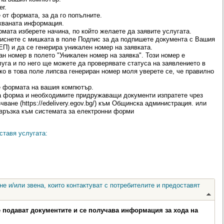
r.
от формата, за да го попълните.
кваната информация.
ата изберете начина, по който желаете да заявите услугата.
иснете с мишката в поле Подпис за да подпишете документа с Вашия
П) и да се генерира уникален номер на заявката.
н номер в полето "Уникален номер на заявка". Този номер е
уга и по него ще можете да проверявате статуса на заявлението в
о в това поле липсва генериран номер моля уверете се, че правилно
 формата на вашия компютър.
а форма и необходимите придружаващи документи изпратете чрез
ване (https://edelivery.egov.bg/) към Общинска администрация. или
 връзка към системата за електронни форми
ставя услугата:
е и/или звена, които контактуват с потребителите и предоставят
е подават документите и се получава информация за хода на