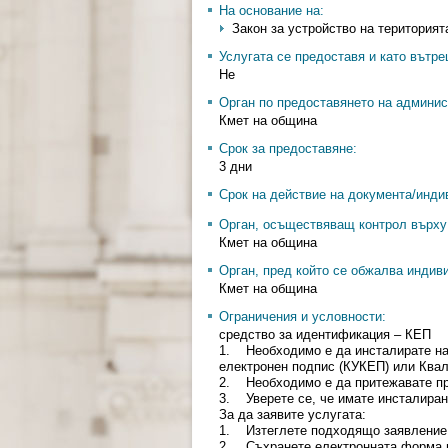
На основание на:
Закон за устройство на територията 
Услугата се предоставя и като вътр
Не
Орган по предоставянето на админис
Кмет на община
Срок за предоставяне:
3 дни
Срок на действие на документа/инди
Орган, осъществяващ контрол върху 
Кмет на община
Орган, пред който се обжалва индив
Кмет на община
Ограничения и условности:
средство за идентификация – КЕП
1. Необходимо е да инсталирате н
електронен подпис (КУКЕП) или Ква
2. Необходимо е да притежавате проф
3. Уверете се, че имате инсталиран
За да заявите услугата:
1. Изтеглете подходящо заявление о
2. Съхранете електронната форма 