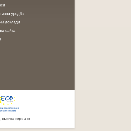
рси
тивна уредба
ни доклади
на сайта
щ
”, съфинансирана от