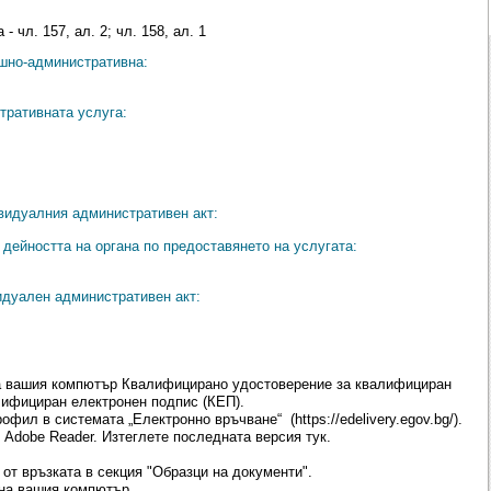
- чл. 157, ал. 2; чл. 158, ал. 1
ешно-административна:
тративната услуга:
видуалния административен акт:
дейността на органа по предоставянето на услугата:
идуален административен акт:
а вашия компютър Квалифицирано удостоверение за квалифициран
лифициран електронен подпис (КЕП).
ил в системата „Електронно връчване“ (https://edelivery.egov.bg/).
 Adobe Reader. Изтеглете последната версия тук.
т връзката в секция "Образци на документи".
на вашия компютър.