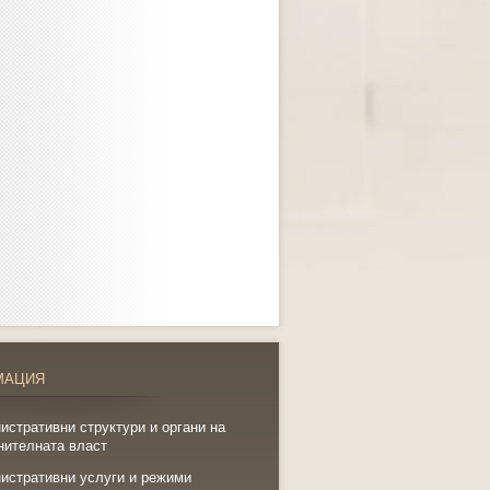
МАЦИЯ
истративни структури и органи на
нителната власт
истративни услуги и режими