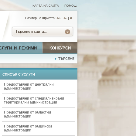
КАРТА НА САЙТА
|
ПОМОЩ
Размер на шрифта:
А+
|
A-
|
A
Търсене в сайта...
СЛУГИ И РЕЖИМИ
КОНКУРСИ
ТЪРСЕНЕ
СПИСЪК С УСЛУГИ
Предоставяни от централни
администрации
Предоставяни от специализирани
териториални администрации
Предоставяни от областни
администрации
Предоставяни от общински
администрации