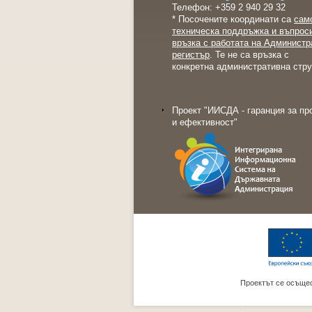
Телефон: +359 2 940 29 32
* Посочените координати са
сам
техническа поддръжка и въпрос
връзка с работата на Администр
регистър
. Те не са връзка с
конкретна административна стру
Проект "ИИСДА - гаранция за пр
и ефективност"
Проектът се осъщес