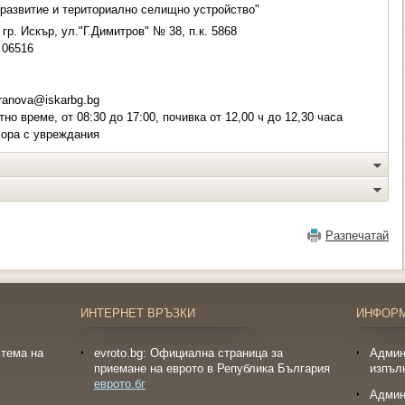
развитие и териториално селищно устройство"
гр. Искър, ул."Г.Димитров" № 38, п.к. 5868
06516
ranova@iskarbg.bg
о време, от 08:30 до 17:00, почивка от 12,00 ч до 12,30 часа
хора с увреждания
Разпечатай
ИНТЕРНЕТ ВРЪЗКИ
ИНФОР
тема на
evroto.bg: Официална страница за
Админ
приемане на еврото в Република България
изпъл
еврото.бг
Админ