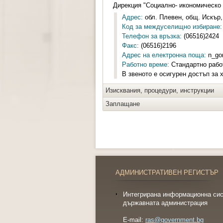
Дирекция "Социално- икономическо 
Адрес:
обл. Плевен, общ. Искър, 
Код за междуселищно избиране:
Телефон за връзка:
(06516)2424
Факс:
(06516)2196
Адрес на електронна поща:
n_go
Работно време:
Стандартно работн
В звеното е осигурен достъп за 
Изисквания, процедури, инструкции
Заплащане
АДМИНИСТРАТИВЕН РЕГИСТЪР
Интегрирана информационна сис
държавната администрация
E-mail:
ras@government.bg