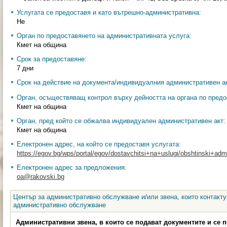
Услугата се предоставя и като вътрешно-административна:
Не
Орган по предоставянето на административната услуга:
Кмет на община
Срок за предоставяне:
7 дни
Срок на действие на документа/индивидуалния административен ак
Орган, осъществяващ контрол върху дейността на органа по предо
Кмет на община
Орган, пред който се обжалва индивидуален административен акт:
Кмет на община
Електронен адрес, на който се предоставя услугата:
https://egov.bg/wps/portal/egov/dostavchitsi+na+uslugi/obshtinski+admin
Електронен адрес за предложения:
oa@rakovski.bg
Център за административно обслужване и/или звена, които контакту
административно обслужване
Административни звена, в които се подават документите и се 