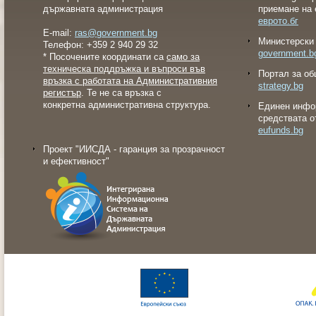
държавната администрация
приемане на 
еврото.бг
E-mail:
ras@government.bg
Министерски 
Телефон: +359 2 940 29 32
government.b
* Посочените координати са
само за
техническа поддръжка и въпроси във
Портал за об
връзка с работата на Административния
strategy.bg
регистър
. Те не са връзка с
конкретна административна структура.
Eдинен инфо
средствата о
eufunds.bg
Проект "ИИСДА - гаранция за прозрачност
и ефективност"