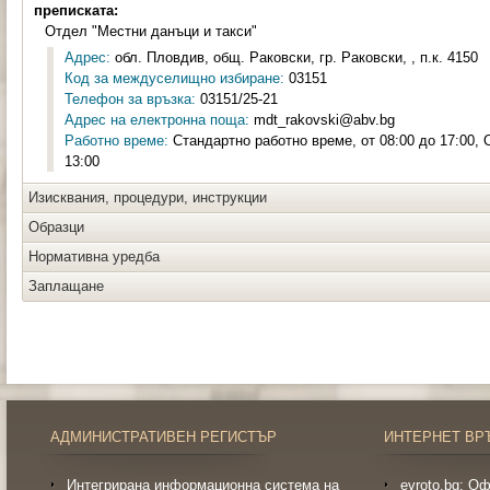
преписката:
Отдел "Местни данъци и такси"
Адрес:
обл. Пловдив, общ. Раковски, гр. Раковски, , п.к. 4150
Код за междуселищно избиране:
03151
Телефон за връзка:
03151/25-21
Адрес на електронна поща:
mdt_rakovski@abv.bg
Работно време:
Стандартно работно време, от 08:00 до 17:00, 
13:00
Изисквания, процедури, инструкции
Образци
Нормативна уредба
Заплащане
АДМИНИСТРАТИВЕН РЕГИСТЪР
ИНТЕРНЕТ ВР
Интегрирана информационна система на
evroto.bg: О