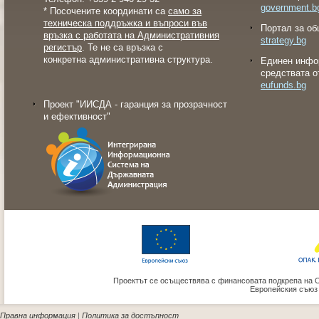
government.b
* Посочените координати са
само за
техническа поддръжка и въпроси във
Портал за об
връзка с работата на Административния
strategy.bg
регистър
. Те не са връзка с
конкретна административна структура.
Eдинен инфо
средствата о
eufunds.bg
Проект "ИИСДА - гаранция за прозрачност
и ефективност"
Проектът се осъществява с финансовата подкрепа на 
Европейския съюз
Правна информация
|
Политика за достъпност