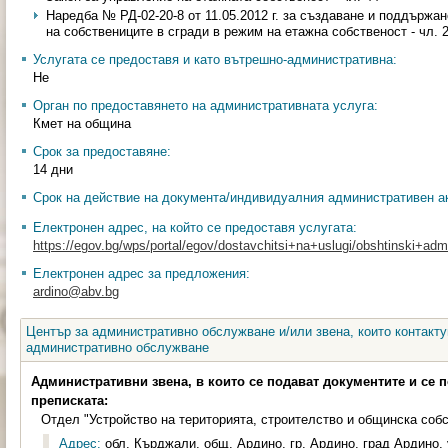
Наредба № РД-02-20-8 от 11.05.2012 г. за създаване и поддържа
на собствениците в сгради в режим на етажна собственост - чл. 
Услугата се предоставя и като вътрешно-административна:
Не
Орган по предоставянето на административната услуга:
Кмет на община
Срок за предоставяне:
14 дни
Срок на действие на документа/индивидуалния административен ак
Електронен адрес, на който се предоставя услугата:
https://egov.bg/wps/portal/egov/dostavchitsi+na+uslugi/obshtinski+admin
Електронен адрес за предложения:
ardino@abv.bg
Център за административно обслужване и/или звена, които контакту
административно обслужване
Административни звена, в които се подават документите и се 
преписката:
Отдел "Устройство на територията, строителство и общинска соб
Адрес:
обл. Кърджали, общ. Ардино, гр. Ардино, град Ардино, у