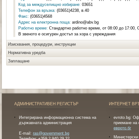
Код за междуселищно избиране:
03651
Телефон за връзка:
(03651)4238, в.40
Факс:
(03651)4568
Адрес на електронна поща:
ardino@abv.bg
Работно време:
Стандартно работно време, от 08:00 до 17:00, 
В звеното е осигурен достъп за хора с увреждания
Изисквания, процедури, инструкции
Нормативна уредба
Заплащане
АДМИНИСТРАТИВЕН РЕГИСТЪР
ИНТЕРНЕТ ВР
Интегрирана информационна система на
evroto.bg: О
държавната администрация
приемане на 
еврото.бг
E-mail:
ras@government.bg
Министерски 
Телефон: +359 2 940 29 32