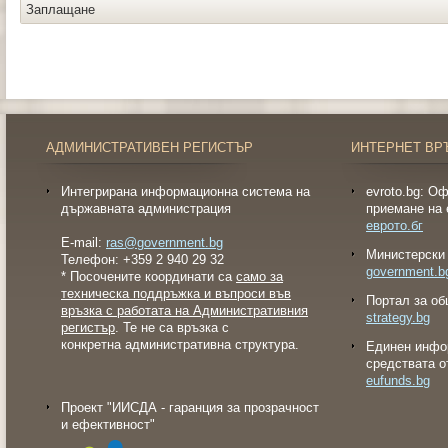
Заплащане
АДМИНИСТРАТИВЕН РЕГИСТЪР
ИНТЕРНЕТ ВР
Интегрирана информационна система на
evroto.bg: О
държавната администрация
приемане на 
еврото.бг
E-mail:
ras@government.bg
Министерски 
Телефон: +359 2 940 29 32
government.b
* Посочените координати са
само за
техническа поддръжка и въпроси във
Портал за об
връзка с работата на Административния
strategy.bg
регистър
. Те не са връзка с
конкретна административна структура.
Eдинен инфо
средствата о
eufunds.bg
Проект "ИИСДА - гаранция за прозрачност
и ефективност"