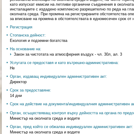
като изпускат емисии на летливи органични съединения в околната
инсталациите с издадено комплексно разрешително по реда на гла
околната среда. При промяна на регистрираните обстоятелства оп
за вписване на промяна в обстоятелствата в едномесечен срок от 
Регистрация
Стопанска дейност:
Екология и подземни богатства
На основание на:
Закон за чистотата на атмосферния въздух - чл. 30л, ал. 3
Услугата се предоставя и като вътрешно-административна:
Не
Орган, издаващ индивидуален административен акт:
Директор
Срок за предоставяне:
14 дни
Срок на действие на документа/индивидуалния административен ак
Орган, осъществяващ контрол върху дейността на органа по предо
Министър на околната среда и водите
Орган, пред който се обжалва индивидуален административен акт:
Министър на околната среда и водите