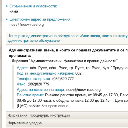
Ограничения и условности:
няма
Електронен адрес за предложения:
riosv@riosv-ruse.org
Център за административно обслужване и/или звена, които контакту
административно обслужване
Административни звена, в които се подават документите и се 
преписката:
Дирекция "Административни, финансови и правни дейности"
Адрес:
обл. Русе, общ. Русе, гр. Русе, гр. Русе, бул. "Придунав
Код за междуселищно избиране:
082
Телефон за връзка:
(082)820 772
Факс:
(082)820 779
Адрес на електронна поща:
riosv@riosv-ruse.org
Работно време:
Гъвкаво работно време, от 08:45 до 17:30, Раб
08.45 до 17.30 часа, с обедна почивка 12.00 до 12.45 ч. Цент
(ЦАО) работи без прекъсване.
Изисквания, процедури, инструкции
Нормативна уредба