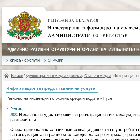
АДМИНИСТРАТИВНИ СТРУКТУРИ И ОРГАНИ НА ИЗПЪЛНИТЕЛН
СПРАВКИ
СПИСЪК С УСЛУГИ
Начало
/
Административни услуги и режими
/
Списък с услуги
/ Информация за 
Информация за предоставяне на услуга
Регионална инспекция по околна среда и водите - Русе
Режим:
Издаване на удостоверение за регистрация на инсталации, из
2523
разтворители.
Операторите на инсталации, извършващи дейности по употребата н
на консумацията на разтворител следва да се регистрират, чрез за
регионална инспекция по околната среда и водите, на чиято терит