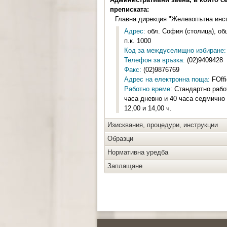
преписката:
Главна дирекция "Железопътна инс
Адрес:
обл. София (столица), общ
п.к. 1000
Код за междуселищно избиране:
Телефон за връзка:
(02)9409428
Факс:
(02)9876769
Адрес на електронна поща:
FOffi
Работно време:
Стандартно работ
часа дневно и 40 часа седмично
12,00 и 14,00 ч.
Изисквания, процедури, инструкции
Образци
Нормативна уредба
Заплащане