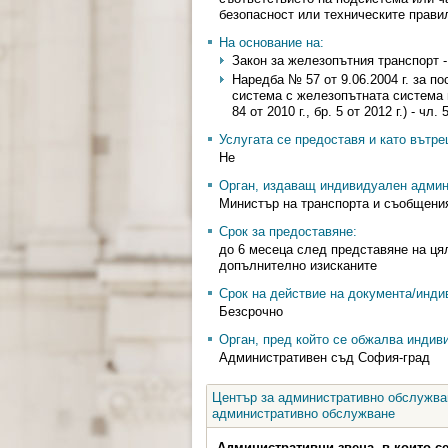
безопасност или техническите прави
На основание на:
Закон за железопътния транспорт - ч
Наредба № 57 от 9.06.2004 г. за 
система с железопътната система в 
84 от 2010 г., бр. 5 от 2012 г.) - чл. 
Услугата се предоставя и като вътр
Не
Орган, издаващ индивидуален админ
Министър на транспорта и съобщени
Срок за предоставяне:
до 6 месеца след представяне на ця
допълнително изисканите
Срок на действие на документа/инди
Безсрочно
Орган, пред който се обжалва индив
Административен съд София-град
Център за административно обслужван
административно обслужване
Административни звена, в които с