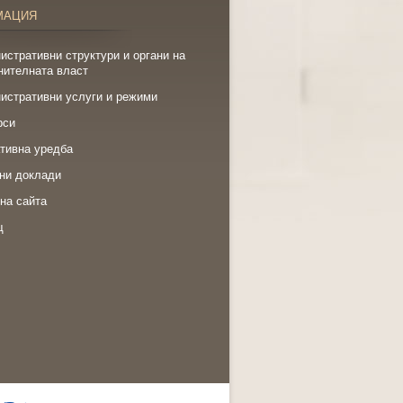
МАЦИЯ
истративни структури и органи на
нителната власт
истративни услуги и режими
рси
тивна уредба
ни доклади
на сайта
щ