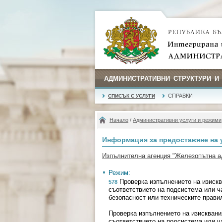
АДМИНИСТРАТИВНИ СТРУКТУРИ И
СПРАВКИ
СПИСЪК С УСЛУГИ
Начало
/
Административни услуги и режими
Информация за предоставяне на 
Изпълнителна агенция "Железопътна а
Режим:
Проверка изпълнението на изискв
578
съответствието на подсистема или ч
безопасност или техническите прави
Проверка изпълнението на изисквани
съответствието на подсистема или ч