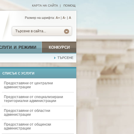
КАРТА НА САЙТА
|
ПОМОЩ
Размер на шрифта:
А+
|
A-
|
A
Търсене в сайта...
СЛУГИ И РЕЖИМИ
КОНКУРСИ
ТЪРСЕНЕ
СПИСЪК С УСЛУГИ
Предоставяни от централни
администрации
Предоставяни от специализирани
териториални администрации
Предоставяни от областни
администрации
Предоставяни от общински
администрации