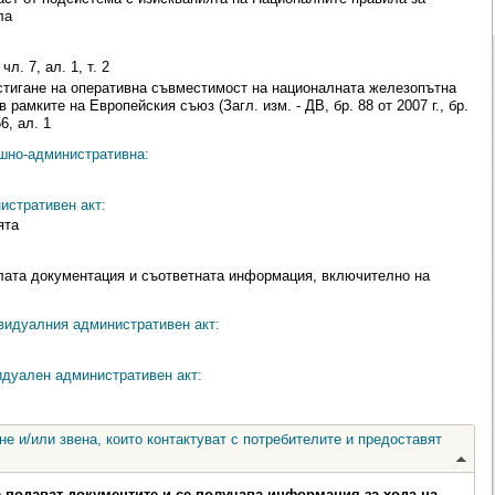
ла
л. 7, ал. 1, т. 2
постигане на оперативна съвместимост на националната железопътна
рамките на Европейския съюз (Загл. изм. - ДВ, бр. 88 от 2007 г., бр.
56, ал. 1
ешно-административна:
истративен акт:
ята
лата документация и съответната информация, включително на
видуалния административен акт:
идуален административен акт:
е и/или звена, които контактуват с потребителите и предоставят
е подават документите и се получава информация за хода на