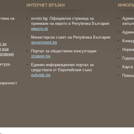
ИНТЕРНЕТ ВРЪЗКИ
ИНФОР
тема на
evroto.bg: Официална страница за
Админ
приемане на еврото в Република България
изпъл
еврото.бг
Админ
Министерски съвет на Република България
Конку
government.bg
о за
и във
Норма
Портал за обществени консултации
ативния
strategy.bg
Годиш
ктура.
Eдинен информационен портал за
Карта 
средствата от Европейския съюз
eufunds.bg
Помо
озрачност