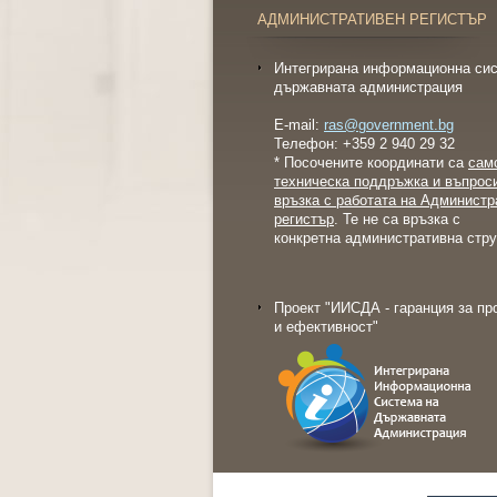
АДМИНИСТРАТИВЕН РЕГИСТЪР
Интегрирана информационна сис
държавната администрация
E-mail:
ras@government.bg
Телефон: +359 2 940 29 32
* Посочените координати са
сам
техническа поддръжка и въпрос
връзка с работата на Администр
регистър
. Те не са връзка с
конкретна административна стру
Проект "ИИСДА - гаранция за пр
и ефективност"