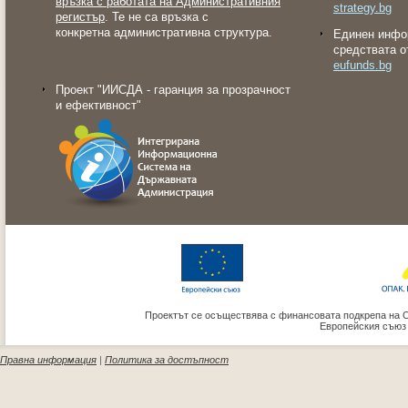
връзка с работата на Административния
strategy.bg
регистър
. Те не са връзка с
конкретна административна структура.
Eдинен инфо
средствата о
eufunds.bg
Проект "ИИСДА - гаранция за прозрачност
и ефективност"
Проектът се осъществява с финансовата подкрепа на 
Европейския съюз
Правна информация
|
Политика за достъпност