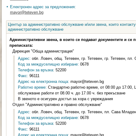
Електронен адрес за предложения:
mayor@teteven.bg
Център за административно обслужване и/или звена, които контакту
административно обслужване
Административни звена, в които се подават документите и се 
преписката:
Дирекция "Обща администрация"
Адрес:
обл. Ловеч, общ. Тетевен, гр. Тетевен, гр. Тетевен, пл.
Код за междуселищно избиране:
0678
Телефон за връзка:
52200
Факс:
96111
Адрес на електронна поща:
mayor@teteven.bg
Работно време:
Стандартно работно време, от 08:00 до 17:00,
обслужване работи от 08.00 ч. до 17.00 ч. без прекъсване
В звеното е осигурен достъп за хора с увреждания
Отдел "Административно и правно обслужване"
Адрес:
обл. Ловеч, общ. Тетевен, гр. Тетевен, пл. Сава Младен
Код за междуселищно избиране:
0678
Телефон за връзка:
52200
Факс:
96111
Адрес на електронна поща:
mayor@teteven.bg