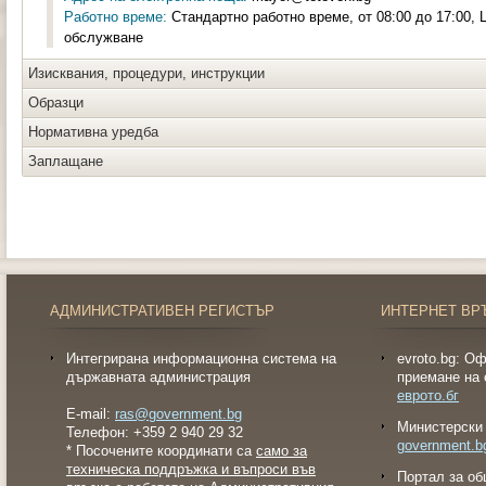
Работно време:
Стандартно работно време, от 08:00 до 17:00,
обслужване
Изисквания, процедури, инструкции
Образци
Нормативна уредба
Заплащане
АДМИНИСТРАТИВЕН РЕГИСТЪР
ИНТЕРНЕТ ВР
Интегрирана информационна система на
evroto.bg: О
държавната администрация
приемане на 
еврото.бг
E-mail:
ras@government.bg
Министерски 
Телефон: +359 2 940 29 32
government.b
* Посочените координати са
само за
техническа поддръжка и въпроси във
Портал за об