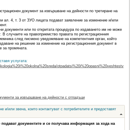
страционен документ за извършване на дейности по третиране на
 или ал. 4, т. 3 от ЗУО лицата подават заявление за изменение и/или
ент.
ни документи или по откритата процедура по издаването им не може
т. В случаите на правоприемство правата по регистрационния
емника след писмено уведомяване на компетентния орган, който
здаване на решение за изменение на регистрационния документ в
е за промяната.
ставя услугата:
gi/ekologia%20i%20okolna%20sreda/otpadatsi%20i%20opasni%20veshtestv
кументи за извършване на дейности с отпадъци
е и/или звена, които контактуват с потребителите и предоставят
е подават документите и се получава информация за хода на