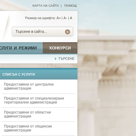
КАРТА НА САЙТА
|
ПОМОЩ
Размер на шрифта:
А+
|
A-
|
A
Търсене в сайта...
СЛУГИ И РЕЖИМИ
КОНКУРСИ
ТЪРСЕНЕ
СПИСЪК С УСЛУГИ
Предоставяни от централни
администрации
Предоставяни от специализирани
териториални администрации
Предоставяни от областни
администрации
Предоставяни от общински
администрации