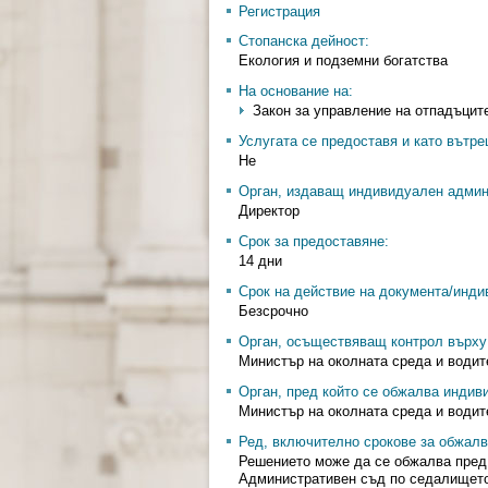
Регистрация
Стопанска дейност:
Екология и подземни богатства
На основание на:
Закон за управление на отпадъците 
Услугата се предоставя и като вътр
Не
Орган, издаващ индивидуален админ
Директор
Срок за предоставяне:
14 дни
Срок на действие на документа/инди
Безсрочно
Орган, осъществяващ контрол върху 
Министър на околната среда и водит
Орган, пред който се обжалва индив
Министър на околната среда и водит
Ред, включително срокове за обжалв
Решението може да се обжалва пред 
Административен съд по седалището