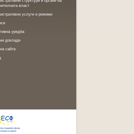
истративни структури и органи на
нителната власт
истративни услуги и режими
рси
тивна уредба
ни доклади
на сайта
щ