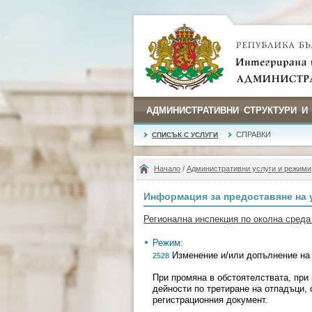
АДМИНИСТРАТИВНИ СТРУКТУРИ И
СПРАВКИ
СПИСЪК С УСЛУГИ
Начало
/
Административни услуги и режими
Информация за предоставяне на 
Регионална инспекция по околна среда
Режим:
Изменение и/или допълнение на 
2528
При промяна в обстоятелствата, при
дейности по третиране на отпадъци,
регистрационния документ.