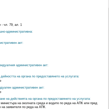
- чл. 79, ал. 1
ешно-административна:
истративен акт:
видуалния административен акт:
дейността на органа по предоставянето на услугата:
е
идуален административен акт:
е
ане на действията на органа по предоставянето на услугата:
министъра на околната среда и водите по реда на АПК или пред
 на заявителя по реда на АПК.