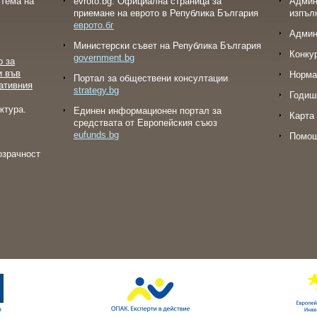
тема на
evroto.bg: Официална страница за
Админ
приемане на еврото в Република България
изпъл
еврото.бг
Админ
Министерски съвет на Република България
Конку
government.bg
о за
и във
Норма
Портал за обществени консултации
ативния
strategy.bg
Годиш
ктура.
Eдинен информационен портал за
Карта 
средствата от Европейския съюз
eufunds.bg
Помо
озрачност