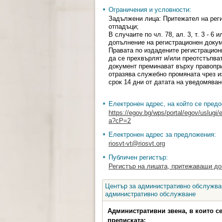
Ограничения и условности:
Задължени лица: Притежател на реги
отпадъци;
В случаите по чл. 78, ал. 3, т. 3 - 6
допълнение на регистрационен докум
Правата по издадените регистрацион
да се прехвърлят и/или преотстъпва
документ преминават върху правопри
отразява служебно промяната чрез и
срок 14 дни от датата на уведомяван
Електронен адрес, на който се предо
https://egov.bg/wps/portal/egov/uslu
a?cP=2
Електронен адрес за предложения:
riosvt-vt@riosvt.org
Публичен регистър:
Регистър на лицата, притежаващи до
Център за административно обслужван
административно обслужване
Административни звена, в които с
преписката: