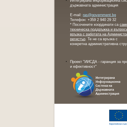
Интегрирана информационна сис
държавната администрация
E-mail:
ras@government.bg
Телефон: +359 2 940 29 32
* Посочените координати са
сам
техническа поддръжка и въпрос
връзка с работата на Администр
регистър
. Те не са връзка с
конкретна административна стру
Проект "ИИСДА - гаранция за пр
и ефективност"