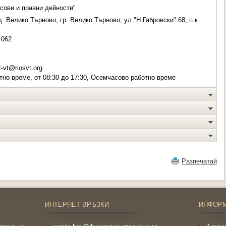
сови и правни дейности"
 Велико Търново, гр. Велико Търново, ул."Н.Габровски" 68, п.к.
062
t-vt@riosvt.org
но време, от 08:30 до 17:30, Осемчасово работно време
Разпечатай
ИНТЕРНЕТ ВРЪЗКИ
ИНФОР