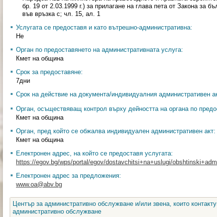
бр. 19 от 2.03.1999 г.) за прилагане на глава пета от Закона за бъ
във връзка с; чл. 15, ал. 1
Услугата се предоставя и като вътрешно-административна:
Не
Орган по предоставянето на административната услуга:
Кмет на община
Срок за предоставяне:
7дни
Срок на действие на документа/индивидуалния административен ак
Орган, осъществяващ контрол върху дейността на органа по предо
Кмет на община
Орган, пред който се обжалва индивидуален административен акт:
Кмет на община
Електронен адрес, на който се предоставя услугата:
https://egov.bg/wps/portal/egov/dostavchitsi+na+uslugi/obshtinski+admin
Електронен адрес за предложения:
www.oa@abv.bg
Център за административно обслужване и/или звена, които контакту
административно обслужване