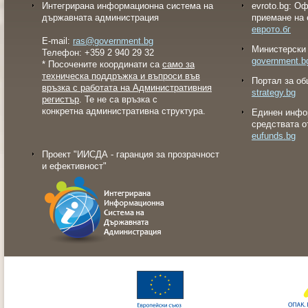
Интегрирана информационна система на
evroto.bg: О
държавната администрация
приемане на 
еврото.бг
E-mail:
ras@government.bg
Министерски 
Телефон: +359 2 940 29 32
government.b
* Посочените координати са
само за
техническа поддръжка и въпроси във
Портал за об
връзка с работата на Административния
strategy.bg
регистър
. Те не са връзка с
конкретна административна структура.
Eдинен инфо
средствата о
eufunds.bg
Проект "ИИСДА - гаранция за прозрачност
и ефективност"