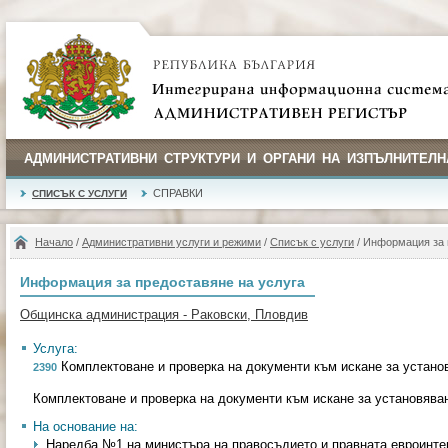
АДМИНИСТРАТИВНИ СТРУКТУРИ И ОРГАНИ НА ИЗПЪЛНИТЕЛН
СПРАВКИ
СПИСЪК С УСЛУГИ
Начало
/
Административни услуги и режими
/
Списък с услуги
/ Информация за 
Информация за предоставяне на услуга
Общинска администрация - Раковски, Пловдив
Услуга:
Комплектоване и проверка на документи към искане за устано
2390
Комплектоване и проверка на документи към искане за установява
На основание на:
Наредба №1 на министъра на правосъдието и правната евроинтегр