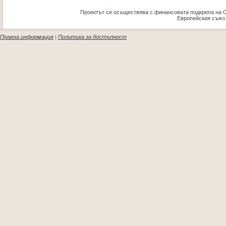
Проектът се осъществява с финансовата подкрепа на 
Европейския съюз
Правна информация
|
Политика за достъпност