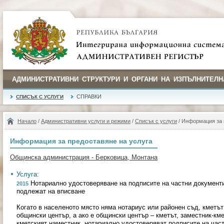
АДМИНИСТРАТИВНИ СТРУКТУРИ И ОРГАНИ НА ИЗПЪЛНИТЕЛН
СПРАВКИ
СПИСЪК С УСЛУГИ
Начало
/
Административни услуги и режими
/
Списък с услуги
/ Информация за 
Информация за предоставяне на услуга
Общинска администрация - Берковица, Монтана
Услуга:
Нотариално удостоверяване на подписите на частни документи,
2015
подлежат на вписване
Когато в населеното място няма нотариус или районен съд, кметът 
общински център, а ако е общински център – кметът, заместник-кме
кметският наместник, нотариално удостоверяват подписите на част