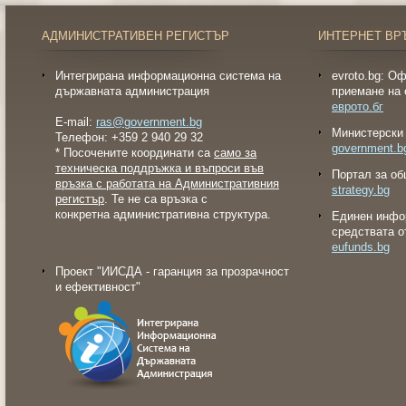
АДМИНИСТРАТИВЕН РЕГИСТЪР
ИНТЕРНЕТ ВР
Интегрирана информационна система на
evroto.bg: О
държавната администрация
приемане на 
еврото.бг
E-mail:
ras@government.bg
Министерски 
Телефон: +359 2 940 29 32
government.b
* Посочените координати са
само за
техническа поддръжка и въпроси във
Портал за об
връзка с работата на Административния
strategy.bg
регистър
. Те не са връзка с
конкретна административна структура.
Eдинен инфо
средствата о
eufunds.bg
Проект "ИИСДА - гаранция за прозрачност
и ефективност"