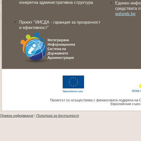
конкретна административна структура.
Eдинен инфо
средствата о
eufunds.bg
Проект "ИИСДА - гаранция за прозрачност
и ефективност"
Проектът се осъществява с финансовата подкрепа на 
Европейския съюз
Правна информация
|
Политика за достъпност