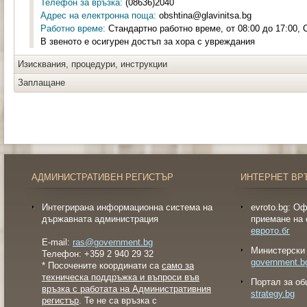
Телефон за връзка:
(08636)2040
Адрес на електронна поща:
obshtina@glavinitsa.bg
Работно време:
Стандартно работно време, от 08:00 до 17:00, 
В звеното е осигурен достъп за хора с увреждания
Изисквания, процедури, инструкции
Заплащане
АДМИНИСТРАТИВЕН РЕГИСТЪР
ИНТЕРНЕТ ВР
Интегрирана информационна система на
evroto.bg: О
държавната администрация
приемане на 
еврото.бг
E-mail:
ras@government.bg
Министерски 
Телефон: +359 2 940 29 32
government.b
* Посочените координати са
само за
техническа поддръжка и въпроси във
Портал за об
връзка с работата на Административния
strategy.bg
регистър
. Те не са връзка с