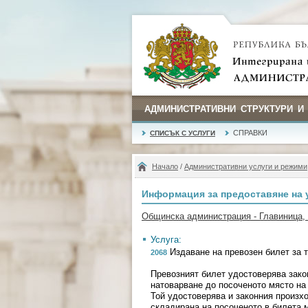
АДМИНИСТРАТИВНИ СТРУКТУРИ И
СПРАВКИ
СПИСЪК С УСЛУГИ
Начало
/
Административни услуги и режими
Информация за предоставяне на 
Общинска администрация - Главиница,
Услуга:
Издаване на превозен билет за т
2068
Превозният билет удостоверява зако
натоварване до посоченото място на 
Той удостоверява и законния произхо
складирана на посоченото в билета 