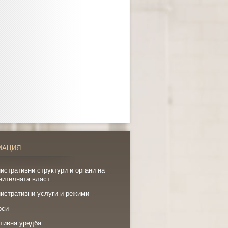
МАЦИЯ
истративни структури и органи на
нителната власт
истративни услуги и режими
рси
тивна уредба