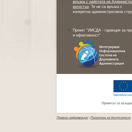
връзка с работата на Администр
регистър
. Те не са връзка с
конкретна административна стру
Проект "ИИСДА - гаранция за пр
и ефективност"
Проектът се осъщес
Правна информация
|
Политика за достъпност