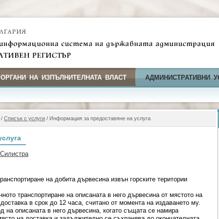
 ОРГАНИ НА ИЗПЪЛНИТЕЛНАТА ВЛАСТ
АДМИНИСТРАТИВНИ У
/
Списък с услуги
/ Информация за предоставяне на услуга
услуга
 Силистра
ранспортиране на добита дървесина извън горските територии
нното транспортиране на описаната в него дървесина от мястото на
доставка в срок до 12 часа, считано от момента на издаването му.
д на описаната в него дървесина, когато същата се намира
място на доставка и задължително се съхранява до окончателната