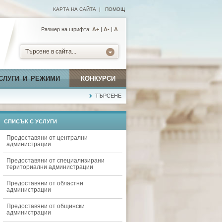
КАРТА НА САЙТА
|
ПОМОЩ
Размер на шрифта:
А+
|
A-
|
A
Търсене в сайта...
СЛУГИ И РЕЖИМИ
КОНКУРСИ
ТЪРСЕНЕ
СПИСЪК С УСЛУГИ
Предоставяни от централни
администрации
Предоставяни от специализирани
териториални администрации
Предоставяни от областни
администрации
Предоставяни от общински
администрации