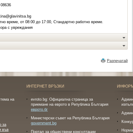
08636
ina@glavinitsa.bg
но време, от 08:00 до 17:00, Стандартно работно време.
хора с увреждания
Разпечатай
ИНТЕРНЕТ ВРЪЗКИ
ИНФОР
тема на
evroto.bg: Официална страница за
Админ
приемане на еврото в Република България
изпъл
еврото.бг
Админ
Министерски съвет на Република България
Конку
government.bg
о за
и във
Норма
Портал за обществени консултации