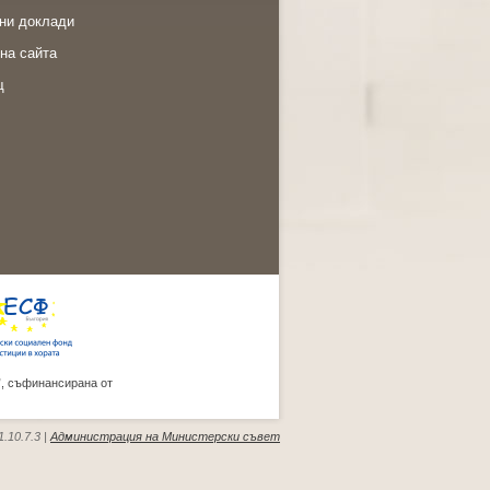
ни доклади
на сайта
щ
”, съфинансирана от
.10.7.3 |
Администрация на Министерски съвет