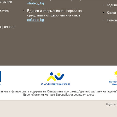
ативния
strategy.bg
Годиш
ктура.
Eдинен информационен портал за
Карта 
средствата от Европейския съюз
eufunds.bg
Помо
озрачност
твява с финансовата подкрепа на Оперативна програма „Административен капацитет
Европейския съюз чрез Европейския социален фонд
Версия 1