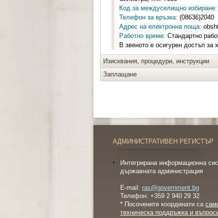
Код за междуселищно избиране:
Телефон за връзка:
(08636)2040
Адрес на електронна поща:
obsht
Работно време:
Стандартно работ
В звеното е осигурен достъп за 
Изисквания, процедури, инструкции
Заплащане
АДМИНИСТРАТИВЕН РЕГИСТЪР
Интегрирана информационна сис
държавната администрация
E-mail:
ras@government.bg
Телефон: +359 2 940 29 32
* Посочените координати са
сам
техническа поддръжка и въпрос