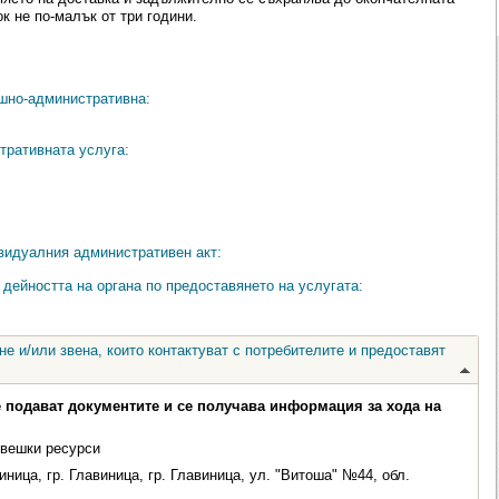
к не по-малък от три години.
ешно-административна:
тративната услуга:
видуалния административен акт:
дейността на органа по предоставянето на услугата:
е и/или звена, които контактуват с потребителите и предоставят
е подават документите и се получава информация за хода на
овешки ресурси
ница, гр. Главиница, гр. Главиница, ул. "Витоша" №44, обл.