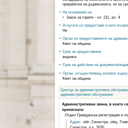
преработка на дървесината, но за сро
На основание на:
Закон за горите - чл. 211, ал. 4
Услугата се предоставя и като вътр
Не
Орган по предоставянето на админис
Кмет на община
Срок за предоставяне:
веднага
Срок на действие на документа/инди
Орган, осъществяващ контрол върху 
Кмет на община
Център за административно обслужван
административно обслужване
Административни звена, в които с
преписката:
Отдел Гражданска регистрация и ч
Адрес:
обл. Силистра, общ. Глави
Силистра, п.к. 7630