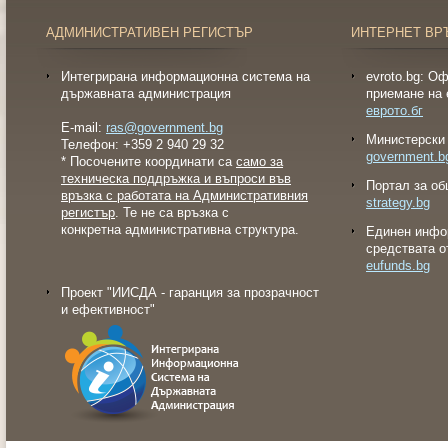
АДМИНИСТРАТИВЕН РЕГИСТЪР
ИНТЕРНЕТ ВР
Интегрирана информационна система на
evroto.bg: О
държавната администрация
приемане на 
еврото.бг
E-mail:
ras@government.bg
Министерски 
Телефон: +359 2 940 29 32
government.b
* Посочените координати са
само за
техническа поддръжка и въпроси във
Портал за об
връзка с работата на Административния
strategy.bg
регистър
. Те не са връзка с
конкретна административна структура.
Eдинен инфо
средствата о
eufunds.bg
Проект "ИИСДА - гаранция за прозрачност
и ефективност"