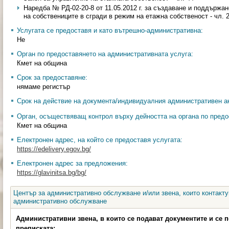
Наредба № РД-02-20-8 от 11.05.2012 г. за създаване и поддържа
на собствениците в сгради в режим на етажна собственост - чл. 
Услугата се предоставя и като вътрешно-административна:
Не
Орган по предоставянето на административната услуга:
Кмет на община
Срок за предоставяне:
нямаме регистър
Срок на действие на документа/индивидуалния административен ак
Орган, осъществяващ контрол върху дейността на органа по предо
Кмет на община
Електронен адрес, на който се предоставя услугата:
https://edelivery.egov.bg/
Електронен адрес за предложения:
https://glavinitsa.bg/bg/
Център за административно обслужване и/или звена, които контакту
административно обслужване
Административни звена, в които се подават документите и се 
преписката: